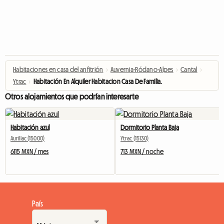
Habitaciones en casa del anfitrión
›
Auvernia-Ródano-Alpes
›
Cantal
›
Ytrac
›
Habitación En Alquiler Habitacion Casa De Familia.
Otros alojamientos que podrían interesarte
Habitación azul
Dormitorio Planta Baja
Aurillac (15000)
Ytrac (15130)
6115 MXN / mes
713 MXN / noche
País