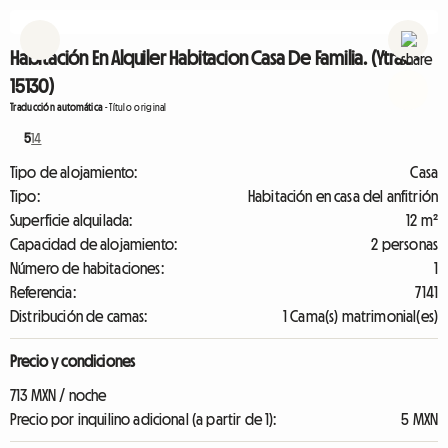
Habitación En Alquiler Habitacion Casa De Familia. (Ytrac -
15130)
Traducción automática
-
Título original
5
14
Tipo de alojamiento:
Casa
Tipo:
Habitación en casa del anfitrión
Superficie alquilada:
12 m²
Capacidad de alojamiento:
2 personas
Número de habitaciones:
1
Referencia:
7141
Distribución de camas:
1 Cama(s) matrimonial(es)
Precio y condiciones
713 MXN / noche
Precio por inquilino adicional (a partir de 1):
5 MXN