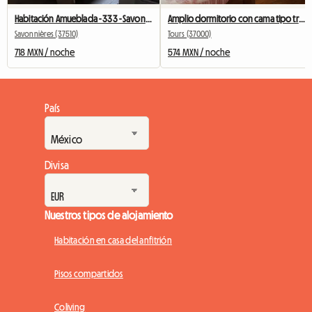
Habitación Amueblada - 333 - Savonnieres - Coche Recomendado
Amplio dormitorio con cama tipo trineo de 1,25 m y preciosos muebles.
Savonnières (37510)
Tours (37000)
718 MXN / noche
574 MXN / noche
País
Divisa
Nuestros tipos de alojamiento
Habitación en casa del anfitrión
Pisos compartidos
Coliving