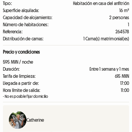
Tipo:
Habitación en casa del anfitrión
Superficie alquilada:
16 m²
Capacidad de alojamiento:
2 personas
Número de habitaciones:
1
Referencia:
264578
Distribución de camas:
1 Cama(s) matrimonial(es)
Precio y condiciones
595 MXN / noche
Duración:
Entre 1 semana y 1 mes
Tarifa de limpieza:
615 MXN
Llegada a partir de:
17:00
Hora límite de salida:
11:00
- No es posible fijar domicilio
Catherine