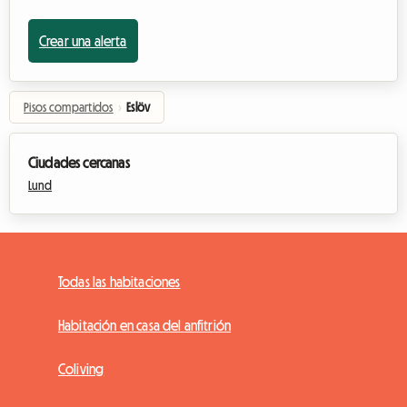
Crear una alerta
Pisos compartidos
›
Eslöv
Ciudades cercanas
Lund
Todas las habitaciones
Habitación en casa del anfitrión
Coliving