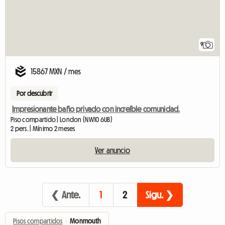
9
15867 MXN / mes
Por descubrir
Impresionante baño privado con increíble comunidad.
Piso compartido | London (NW10 6UB)
2 pers. | Mínimo 2 meses
Ver anuncio
❮ Ante.
1
2
Sigu. ❯
Pisos compartidos
›
Monmouth