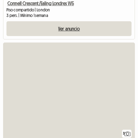
Connell Crescent/Ealing Londres W5
Piso compartido | London
3 pers. | Mínimo 1 semana
Ver anuncio
3