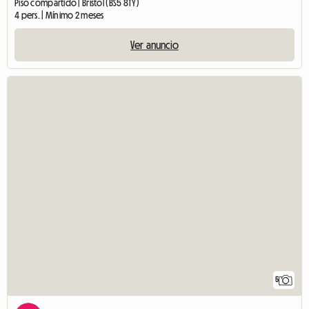
Piso compartido | Bristol (BS5 8TY)
4 pers. | Mínimo 2 meses
Ver anuncio
5