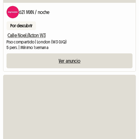
621 MXN / noche
Por descubrir
Calle Noel/Acton W3
Piso compartido | London (W3 0JQ)
5 pers. | Mínimo 1 semana
Ver anuncio