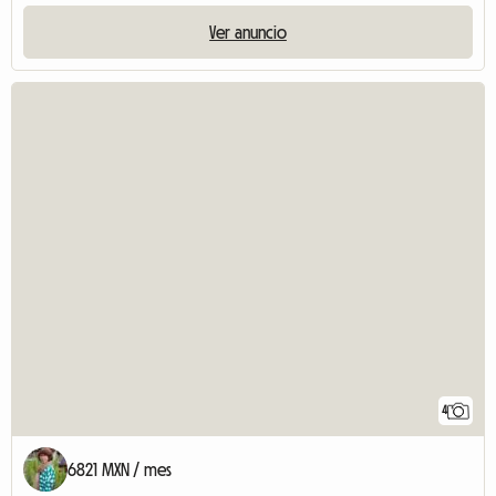
Ver anuncio
4
6821 MXN / mes