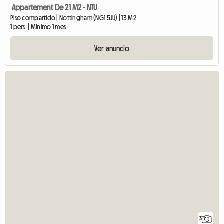
Appartement De 21 M2 - NTU
Piso compartido | Nottingham (NG1 5JU) | 13 M2
1 pers. | Mínimo 1 mes
Ver anuncio
3