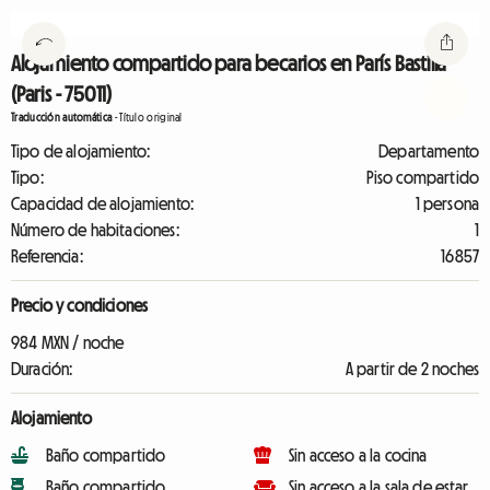
Alojamiento compartido para becarios en París Bastilla
(Paris - 75011)
Traducción automática
-
Título original
Tipo de alojamiento:
Departamento
Tipo:
Piso compartido
Capacidad de alojamiento:
1 persona
Número de habitaciones:
1
Referencia:
16857
Precio y condiciones
984 MXN / noche
Duración:
A partir de 2 noches
Alojamiento
Baño compartido
Sin acceso a la cocina
Baño compartido
Sin acceso a la sala de estar