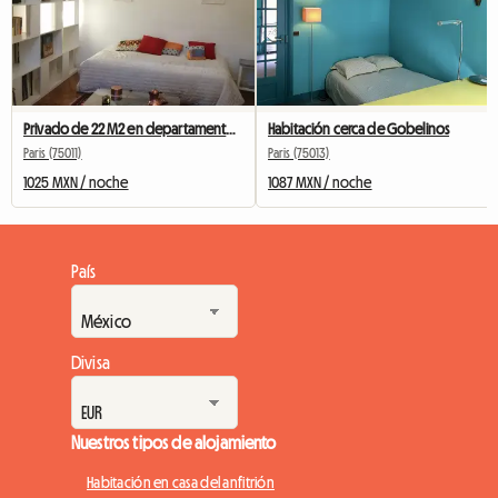
Privado de 22 M2 en departamento con vista a los árboles
Habitación cerca de Gobelinos
Paris (75011)
Paris (75013)
1025 MXN / noche
1087 MXN / noche
País
Divisa
Nuestros tipos de alojamiento
Habitación en casa del anfitrión