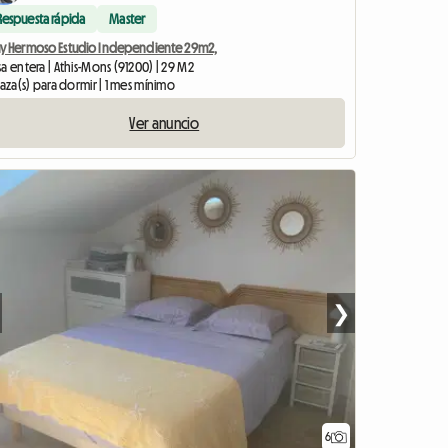
Respuesta rápida
Master
y Hermoso Estudio Independiente 29m2,
a entera | Athis-Mons (91200) | 29 M2
laza(s) para dormir | 1 mes mínimo
Ver anuncio
❯
6