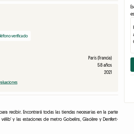
Es
es
léfono verificado
Paris (Francia)
58 años
2021
valuaciones
a recibir. Encontrará todas las tiendas necesarias en la parte
ón vélib' y las estaciones de metro Gobelins, Glacière y Denfert-