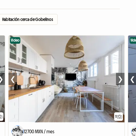
›
Habitación cerca de Gobelinos
Video
Vid
❯
❮
❯
❮
11
12700 MXN / mes