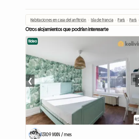
Habitaciones en casa del anfitrión
›
Isla de Francia
›
París
›
París
Otros alojamientos que podrían interesarte
Video
❮
8
13109 MXN / mes