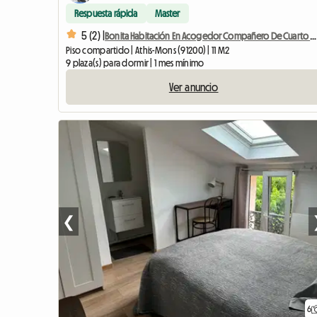
Respuesta rápida
Master
5 (2) |
Bonita Habitación En Acogedor Compañero De Cuarto # 2
Piso compartido | Athis-Mons (91200) | 11 M2
9 plaza(s) para dormir | 1 mes mínimo
Ver anuncio
❮
6