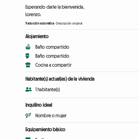
Esperando darle la bienvenida,
Lorenzo.
Traducción automática
-
Descripción original
Alojamiento
Baño compartido
Baño compartido
Cocina a compartir
Habitante(s) actual(es) de la vivienda
1 habitante(s)
Inquilino ideal
Hombre o mujer
Equipamiento básico