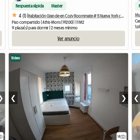
Respuesta rápida
Master
Mu
4 (1) |
Habitación Grande en Cozy Roommate # 5 Nueva York cerca de Olry
Cas
Piso compartido | Athis-Mons (91200) | 11 M2
1 p
9 plaza(s) para dormir | 2 meses mínimo
Ver anuncio
Video
❯
❮
❯
❮
14