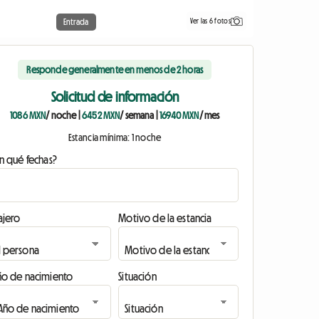
Ver las 6 fotos
Entrada
Responde generalmente en menos de 2 horas
Solicitud de información
1086 MXN
/ noche
|
6452 MXN
/ semana
|
16940 MXN
/ mes
Estancia mínima: 1 noche
n qué fechas?
ajero
Motivo de la estancia
ño de nacimiento
Situación