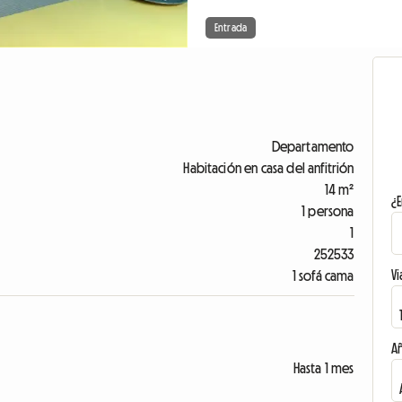
Entrada
Departamento
Habitación en casa del anfitrión
14 m²
¿E
1 persona
1
252533
Vi
1 sofá cama
A
Hasta 1 mes