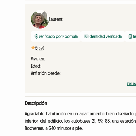
Laurent
Verificado por Roomlala
Identidad verificada
Te
5
(39)
Vive en:
Edad:
Anfitrión desde:
Ver e
Descripción
Agradable habitación en un apartamento bien diseñado par
inferior del edificio, los autobuses 21, 59, 83, una estaci
Rochereau a 5-10 minutos a pie.