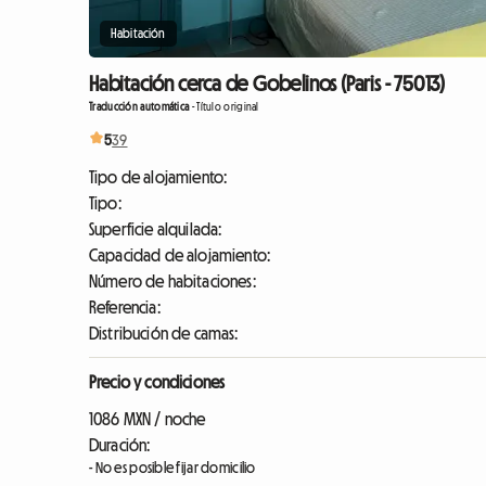
Habitación
Habitación cerca de Gobelinos (Paris - 75013)
Traducción automática
-
Título original
5
39
Tipo de alojamiento:
Tipo:
Superficie alquilada:
Capacidad de alojamiento:
Número de habitaciones:
Referencia:
Distribución de camas:
Precio y condiciones
1086 MXN / noche
Duración:
- No es posible fijar domicilio