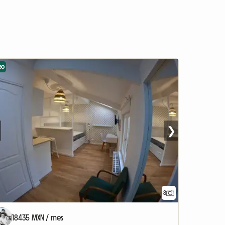
eo
❯
8
18435 MXN / mes