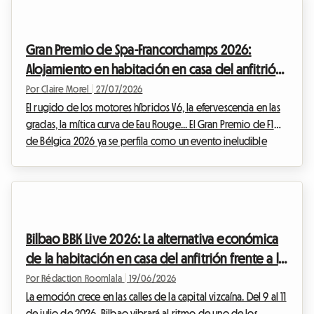
Gran Premio de Spa-Francorchamps 2026:
Alojamiento en habitación en casa del anfitrión
para vivir la F1 sin arruinarse
Por Claire Morel
|
27/07/2026
El rugido de los motores híbridos V6, la efervescencia en las
gradas, la mítica curva de Eau Rouge... El Gran Premio de F1
de Bélgica 2026 ya se perfila como un evento ineludible
para los entusiastas del automovilismo. Sin embargo, hay
que tener cuidado con un cambio importante este año:
históricamente programada para finales de agosto, la carrera
se ha adelantado y se celebrará oficialmente del 17 al 19 de
julio de 2026. Esta modificación en el calendario requiere una
Bilbao BBK Live 2026: La alternativa económica
planificación aún mayor po...
de la habitación en casa del anfitrión frente a la
afluencia de asistentes al festival
Por Rédaction Roomlala
|
19/06/2026
La emoción crece en las calles de la capital vizcaína. Del 9 al 11
de julio de 2026, Bilbao vibrará al ritmo de uno de los