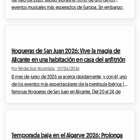
eventos musicales más esperados de Europa. Sin embargo,
un gran evento siempre conlleva un desafío logístico para
encontrar alojamiento. Conseguir un lugar asequible a
menudo se siente como una misión imposible, con hoteles
llenos con meses de antelación y precios por las nubes. En
Roomlala, creemos firmemente que existe una solución
Hogueras de San Juan 2026: Vive la magia de
práctica, humana y económica: la habitaci...
Alicante en una habitación en casa del anfitrión
Por Rédaction Roomlala
|
07/06/2026
El mes de junio de 2026 se acerca rápidamente, y con él, uno
de los eventos más espectaculares de la península ibérica: las
famosas Hogueras de San Juan en Alicante. Del 20 al 24 de
junio, la capital de la Costa Blanca se transformará en un
verdadero museo al aire libre, antes de incendiar sus calles
en una noche de fuego y júbilo. En Roomlala, sabemos lo
mucho que este evento atrae a las multitudes. Con más de
un millón de visitantes esperados, encontrar alojamiento se
Temporada baja en el Algarve 2026: Prolonga
convierte en una verdader...