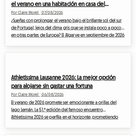
el verano en una habitación en casa del
anfitrión para evitar el aumento de precios
Por Claire Morel
|
07/08/2026
¿Sueñas con prolongar el verano bajo el brillante sol del sur
de Portugal, lejos del clima gris que se instala poco a poco
en otras partes de Europa? El Algarve en septiembre de 2026
se impone como una opción indiscutible. Con sus
acantilados dorados, sus aguas cristalinas y su clima
excepcionalmente templado, esta región sigue atrayendo a
viajeros en busca de una escapada. En Roomlala, sabemos lo
mágico que es este periodo del año para descubrir el litoral
Athletissima Lausanne 2026: La mejor opción
portugués. Sin embargo, un obstáculo i...
para alojarse sin gastar una fortuna
Por Claire Morel
|
06/08/2026
El verano de 2026 promete ser emocionante a orillas del
lago Lemán. La 51.ª edición del famoso encuentro
Athletissima 2026 se perfila en el horizonte, prometiendo
una vez más hacer vibrar a la capital olímpica. En Roomlala,
sabemos lo mucho que puede afectar al presupuesto de un