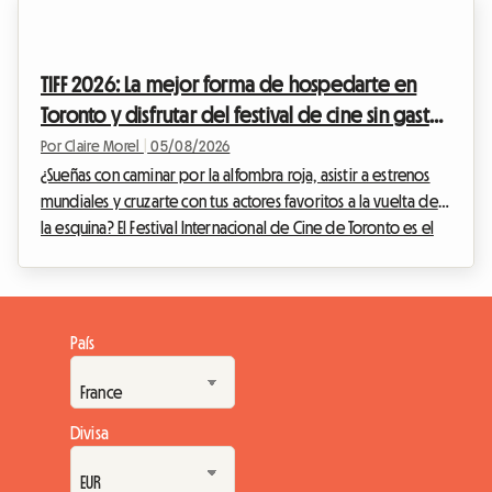
aficionado al deporte asistir a un evento de tal magnitud.
Entre las entradas, el transporte y los gastos imprevistos, la
cuenta aumenta rápidamente. Pero a menudo es el
TIFF 2026: La mejor forma de hospedarte en
alojamiento en Lausana el que representa el gasto ...
Toronto y disfrutar del festival de cine sin gastar
una fortuna
Por Claire Morel
|
05/08/2026
¿Sueñas con caminar por la alfombra roja, asistir a estrenos
mundiales y cruzarte con tus actores favoritos a la vuelta de
la esquina? El Festival Internacional de Cine de Toronto es el
evento imperdible del año para cualquier cinéfilo que se
precie. Sin embargo, organizar tu viaje para este evento
mundial puede convertirse rápidamente en un
rompecabezas financiero, especialmente en lo que respecta
País
al alojamiento. En Roomlala, sabemos lo crucial que es
encontrar un lugar cómodo donde quedarse si...
Divisa