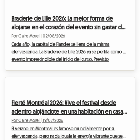
Braderie de Lille 2026: La mejor forma de
alojarse en el corazón del evento sin gastar de
más
Por Claire Morel
|
02/08/2026
Cada año, la capital de Flandes se llena de la misma
efervescencia. La Braderie de Lille 2026 ya se perfila como el
evento imprescindible del inicio del curso. Previsto
oficialmente desde el sábado 5 de septiembre a las 8:00
hasta el domingo 6 de septiembre a las 18:00, esta gran
fiesta popular transformará la metrópoli de Lille en un
inmenso mercado al aire libre. Pero un evento excepcional
implica también una afluencia masiva de visitantes. Encontrar
Fierté Montréal 2026: Vive el festival desde
un lugar donde dormir se convierte rápidame...
adentro alojándote en una habitación en casa
del anfitrión
Por Claire Morel
|
19/07/2026
El verano en Montreal es famoso mundialmente por su
efervescencia, pero nada iguala la energía vibrante que se