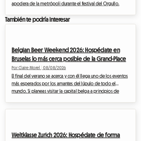
apodera de la metrópoli durante el festival del Orgullo.
Mientras que la edición del Orgullo de Montreal 2026 ya se
perfila como un evento histórico, los preparativos avanzan a
También te podría interesar
buen ritmo para recibir a cientos de miles de visitantes que
llegan a celebrar la diversidad, la inclusión y los derechos de
las comunidades 2SLGBTQIA+.Sin embargo, para muchos
viajeros, el entusiasmo pronto da p...
Belgian Beer Weekend 2026: Hospédate en
Bruselas lo más cerca posible de la Grand-Place
Por Claire Morel
|
08/08/2026
El final del verano se acerca y con él llega uno de los eventos
más esperados por los amantes del lúpulo de todo el
mundo. Si planeas visitar la capital belga a principios de
septiembre, seguro que ya has oído hablar del gran
encuentro cervecero que anima el centro histórico. En
Roomlala, sabemos lo complejo que puede ser organizar tu
estancia durante los grandes eventos internacionales. Los
hoteles se llenan con meses de antelación y los precios se
Weltklasse Zurich 2026: Hospédate de forma
disparan. Por eso, te proponemos una alternati...