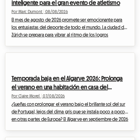
inteligente para el gran evento de atletismo
Por Marc Dumont
|
08/08/2026
El mes de agosto de 2026 promete ser emocionante para
los entusiastas del deporte de todo el mundo. La ciudad de
Zúrich se prepara para vibrar al ritmo de los logros
deportivos con el muy esperado regreso del encuentro
Weltklasse. Este prestigioso evento, una verdadera
institución en el calendario deportivo internacional, atrae
cada año a miles de aficionados deseosos de admirar a la
élite del atletismo. Sin embargo, aunque el espectáculo en la
Temporada baja en el Algarve 2026: Prolonga
pista está garantizado, la organización de la estan...
el verano en una habitación en casa del
anfitrión para evitar el aumento de precios
Por Claire Morel
|
07/08/2026
¿Sueñas con prolongar el verano bajo el brillante sol del sur
de Portugal, lejos del clima gris que se instala poco a poco
en otras partes de Europa? El Algarve en septiembre de 2026
se impone como una opción indiscutible. Con sus
acantilados dorados, sus aguas cristalinas y su clima