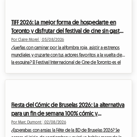
excepcionalmente templado, esta región sigue atrayendo a
viajeros en busca de una escapada. En Roomlala, sabemos lo
mágico que es este periodo del año para descubrir el litoral
TIFF 2026: La mejor forma de hospedarte en
portugués. Sin embargo, un obstáculo i...
Toronto y disfrutar del festival de cine sin gastar
una fortuna
Por Claire Morel
|
05/08/2026
¿Sueñas con caminar por la alfombra roja, asistir a estrenos
mundiales y cruzarte con tus actores favoritos a la vuelta de
la esquina? El Festival Internacional de Cine de Toronto es el
evento imperdible del año para cualquier cinéfilo que se
precie. Sin embargo, organizar tu viaje para este evento
mundial puede convertirse rápidamente en un
rompecabezas financiero, especialmente en lo que respecta
al alojamiento. En Roomlala, sabemos lo crucial que es
Fiesta del Cómic de Bruselas 2026: La alternativa
encontrar un lugar cómodo donde quedarse si...
para un fin de semana 100% cómic y
alojamiento económico
Por Marc Dumont
|
02/08/2026
¿Esperabas con ansias la Fête de la BD de Bruselas 2026? Se