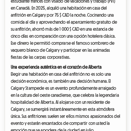
estudiante francés con visado de vacaciones y trabajo (PVT)
en Canadá. En 2025, alquiló una habitación en casa del
anfitrión en Calgary por 75 $ CAD la noche. Cocinando una
comida al día y aprovechando el aparcamiento gratuito de
su anfitrión, ahorró más de 1 000 $ CAD en una estancia de
cinco días en comparación con una opción hotelera clásica.
Ese dinero le permitió comprarse el famoso sombrero de
vaquero blanco de Calgary y participar en las animadas
fiestas de las carpas corporativas.
Una experiencia auténtica en el corazón de Alberta
Elegir una habitación en casa del anfitrión no es solo una
decisión económica, es también una decisión humana. El
Calgary Stampede es un evento profundamente arraigado
en la cultura del oeste canadiense, que celebra la legendaria
hospitalidad de Alberta. Al alojarse con un residente de
Calgary, se sumergirá instantáneamente en esta atmósfera
única. Sus anfitriones suelen ser ellos mismos apasionados del
evento y estarán encantados de compartir con usted la
emoción que se apodera de la ciudad en julio.