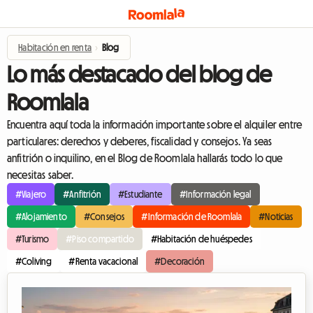
Habitación en renta
›
Blog
Lo más destacado del blog de
Roomlala
Encuentra aquí toda la información importante sobre el alquiler entre
particulares: derechos y deberes, fiscalidad y consejos. Ya seas
anfitrión o inquilino, en el Blog de Roomlala hallarás todo lo que
necesitas saber.
#Viajero
#Anfitrión
#Estudiante
#Información legal
#Alojamiento
#Consejos
#Información de Roomlala
#Noticias
#Turismo
#Piso compartido
#Habitación de huéspedes
#Coliving
#Renta vacacional
#Decoración