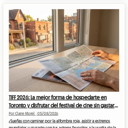
que puede afectar al presupuesto de un aficionado al deporte
asistir a un evento de tal magnitud. Entre las entradas, el
transporte y los gastos imprevistos, la cuenta aumenta
rápidamente. Pero a menudo es el alojamiento en Lausana el
que representa el gasto ...
TIFF 2026: La mejor forma de hospedarte en
Toronto y disfrutar del festival de cine sin gastar
una fortuna
Por Claire Morel
|
05/08/2026
¿Sueñas con caminar por la alfombra roja, asistir a estrenos
mundiales y cruzarte con tus actores favoritos a la vuelta de la