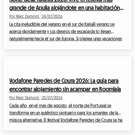
Toronto, ...
grande de Apulia alojándote en una habitación
en casa del anfitrión con Roomlala
Por Marc Dumont
|
24/07/2026
La cita ineludible del verano en el sur de ItaliaEl verano se
acerca rápidamente y sus deseos de escapada lo llevan
naturalmente hacia el sur de Europa. Si planea unas vacaciones
en agosto en Italia, hay un evento cultural y musical que no
debe perderse bajo ninguna circunstancia: la Notte della
Taranta 2026. Cada año, este festival transforma el tacón de la
bota italiana en una inmensa pista de baile al aire libre,
celebrando las tradiciones ancestrales de Salento con una
Vodafone Paredes de Coura 2026: La guía para
energía contagiosa.Sin...
encontrar alojamiento sin acampar en Roomlala
Por Marc Dumont
|
23/07/2026
Cada año, en el mes de agosto, el norte de Portugal se
transforma en un auténtico santuario para los amantes de la
música alternativa. El festival Vodafone Paredes de Coura se ha
convertido, a lo largo de las décadas, en una institución
europea imprescindible. Pero aunque la experiencia musical