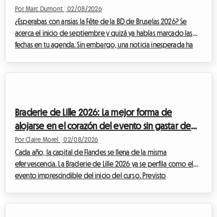
económico
Por Marc Dumont
|
02/08/2026
¿Esperabas con ansias la Fête de la BD de Bruselas 2026? Se
acerca el inicio de septiembre y quizá ya habías marcado las
fechas en tu agenda. Sin embargo, una noticia inesperada ha
alterado el calendario cultural belga. Ante esta situación, en
Roomlala, hemos decidido reinventar tu estancia. Si bien el
evento oficial no se llevará a cabo, la capital belga rebosa de
tesoros permanentes para los apasionados del noveno arte.
Este artículo te explica cómo transformar esta decepción en
Braderie de Lille 2026: La mejor forma de
una oportunida...
alojarse en el corazón del evento sin gastar de
más
Por Claire Morel
|
02/08/2026
Cada año, la capital de Flandes se llena de la misma
efervescencia. La Braderie de Lille 2026 ya se perfila como el
evento imprescindible del inicio del curso. Previsto
oficialmente desde el sábado 5 de septiembre a las 8:00 hasta
el domingo 6 de septiembre a las 18:00, esta gran fiesta
popular transformará la metrópoli de Lille en un inmenso