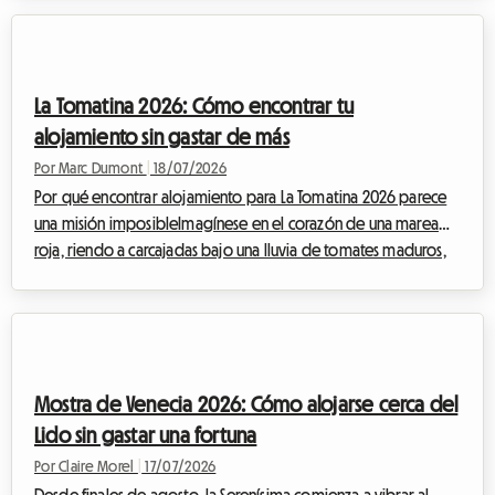
miles de apasionados de todo el mundo, quienes vienen a
admirar a los mejores golfistas del planeta en un entorno
alpino impresionante. Pero ante esta afluencia masiva,
encontrar un alojamiento asequible suele ser toda una odisea.
La Tomatina 2026: Cómo encontrar tu
Los hoteles cuelgan el cartel de co...
alojamiento sin gastar de más
Por Marc Dumont
|
18/07/2026
Por qué encontrar alojamiento para La Tomatina 2026 parece
una misión imposibleImagínese en el corazón de una marea
roja, riendo a carcajadas bajo una lluvia de tomates maduros,
rodeado de miles de personas que han venido de todo el
mundo para compartir este momento de euforia colectiva. La
Tomatina, esta fiesta emblemática que tiene lugar cada año a
finales de agosto, es una experiencia que hay que vivir al
menos una vez en la vida. Para la próxima edición, que se
Mostra de Venecia 2026: Cómo alojarse cerca del
celebrará el miércoles 26 de a...
Lido sin gastar una fortuna
Por Claire Morel
|
17/07/2026