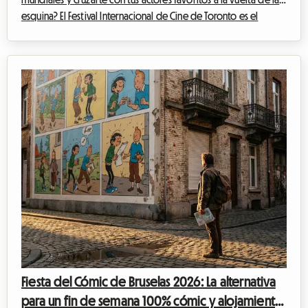
esquina? El Festival Internacional de Cine de Toronto es el
evento imperdible del año para cualquier cinéfilo que se
precie. Sin embargo, organizar tu viaje para este evento
mundial puede convertirse rápidamente en un rompecabezas
financiero, especialmente en lo que respecta al alojamiento. En
Roomlala, sabemos lo crucial que es encontrar un lugar
cómodo donde quedarse si...
Fiesta del Cómic de Bruselas 2026: La alternativa
para un fin de semana 100% cómic y alojamiento