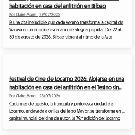
habitación en casa del anfitrión en Bilbao
Por Claire Morel
|
29/07/2026
Es una cita ineludible que cada verano transforma la capital de
Vizcaya en un enorme escenario de alegría popular. Del 22 al
30 de agosto de 2026, Bilbao vibrará al ritmo de la Aste
Nagusia, su famosa Semana Grande. Aunque el evento atrae a
cientos de miles de visitantes dispuestos a celebrar la cultura
vasca, plantea un desafío importante: encontrar alojamiento
asequible. Ante hoteles completos con meses de antelación y
tarifas que se disparan, en Roomlala le proponemos una
Festival de Cine de Locarno 2026: Alojarse en una
alternativa económic...
habitación en casa del anfitrión en el Tesino sin
gastar una fortuna
Por Claire Morel
|
28/07/2026
Cada mes de agosto, la tranquila y pintoresca ciudad de
Locarno, enclavada a orillas del lago Mayor, se transforma en la
capital mundial del cine de autor. La 79.ª edición del Locarno
Film Festival 2026, que se celebrará del 5 al 15 de agosto, se
perfila ya como una cita ineludible para los cinéfilos de todo el