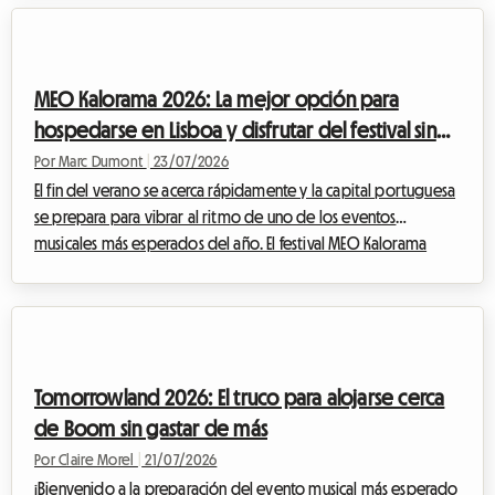
sea siempre memorable, el tema del alojamiento sigue siendo
un quebradero de cabeza para muchos. En Roomlala, sabemos
lo esencial que es la comodidad para disfrutar al máximo de
MEO Kalorama 2026: La mejor opción para
un evento así. Por eso, le...
hospedarse en Lisboa y disfrutar del festival sin
gastar una fortuna
Por Marc Dumont
|
23/07/2026
El fin del verano se acerca rápidamente y la capital portuguesa
se prepara para vibrar al ritmo de uno de los eventos
musicales más esperados del año. El festival MEO Kalorama
atrae a miles de fanáticos de la música provenientes de todos
los rincones de Europa para celebrar el final de la temporada
estival en un ambiente eléctrico. Sin embargo, si bien la
emoción está en su punto máximo, surge una pregunta crucial
para muchos viajeros: ¿cómo encontrar un alojamiento para el
Tomorrowland 2026: El truco para alojarse cerca
MEO Kalorama 2026 ase...
de Boom sin gastar de más
Por Claire Morel
|
21/07/2026
¡Bienvenido a la preparación del evento musical más esperado