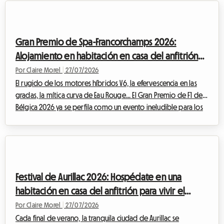
mundo. Aunque la magia es innegable frente a la gran pantalla,
la preparación de este viaje puede convertirse rápidamente
en un quebradero de cabeza, especialmente cuando se trata
Gran Premio de Spa-Francorchamps 2026:
de enco...
Alojamiento en habitación en casa del anfitrión
para vivir la F1 sin arruinarse
Por Claire Morel
|
27/07/2026
El rugido de los motores híbridos V6, la efervescencia en las
gradas, la mítica curva de Eau Rouge... El Gran Premio de F1 de
Bélgica 2026 ya se perfila como un evento ineludible para los
entusiastas del automovilismo. Sin embargo, hay que tener
cuidado con un cambio importante este año: históricamente
programada para finales de agosto, la carrera se ha
adelantado y se celebrará oficialmente del 17 al 19 de julio de
2026. Esta modificación en el calendario requiere una
Festival de Aurillac 2026: Hospédate en una
planificación aún mayor po...
habitación en casa del anfitrión para vivir el
teatro callejero sin gastar de más
Por Claire Morel
|
27/07/2026
Cada final de verano, la tranquila ciudad de Aurillac se