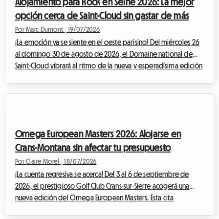
Alojamiento para Rock en Seine 2026: La mejor
viajeros, el entusiasmo pronto da p...
opción cerca de Saint-Cloud sin gastar de más
Por Marc Dumont
|
19/07/2026
¡La emoción ya se siente en el oeste parisino! Del miércoles 26
al domingo 30 de agosto de 2026, el Domaine national de
Saint-Cloud vibrará al ritmo de la nueva y esperadísima edición
de Rock en Seine. Con una programación que promete ser
legendaria, reuniendo a cabezas de cartel internacionales
monumentales como The Cure, Nick Cave & The Bad Seeds, Tyler
The Creator e incluso Deftones, los asistentes al festival de toda
Europa se preparan para converger hacia la capital francesa. Sin
Omega European Masters 2026: Alojarse en
embargo, e...
Crans-Montana sin afectar tu presupuesto
Por Claire Morel
|
18/07/2026
¡La cuenta regresiva se acerca! Del 3 al 6 de septiembre de
2026, el prestigioso Golf Club Crans-sur-Sierre acogerá una
nueva edición del Omega European Masters. Esta cita
imprescindible del DP World Tour atrae cada final de verano a