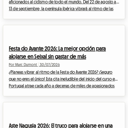
aficionados al ciclismo de todo el mundo. Del 22 de agosto al
13 de septiembre, la península ibérica vibrará al ritmo de las
pedaladas, las escapadas heroicas y las multitudes entusiastas.
La Vuelta 2026, 81ª edición de esta mítica Gran Vuelta, promete
un espectáculo deportivo de una intensidad poco común.
Para los apasionados que deseen vivir el evento lo más cerca
posible de los corredores, seguir las etapas día a día es el
Festa do Avante 2026: La mejor opción para
sueño de toda una v...
alojarse en Seixal sin gastar de más
Por Marc Dumont
|
30/07/2026
¿Planeas vibrar al ritmo de la Festa do Avante 2026? ¡Seguro
que no eres el único! Esta cita ineludible del inicio del curso en
Portugal atrae cada año a decenas de miles de apasionados
de la música, la cultura y los debates. Pero este año, el evento
adquiere una dimensión totalmente excepcional. Sin embargo,
un evento importante a menudo conlleva un rompecabezas
logístico, especialmente cuando se trata de encontrar un lugar
donde dormir sin arruinar tu presupuesto. Ante la demanda
Aste Nagusia 2026: El truco para alojarse en una
masiva, los p...