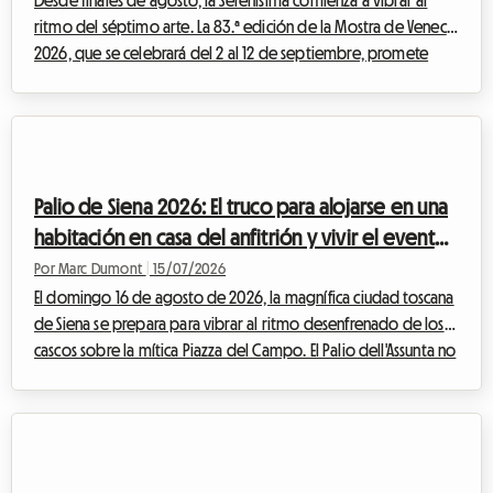
Desde finales de agosto, la Serenísima comienza a vibrar al
ritmo del séptimo arte. La 83.ª edición de la Mostra de Venecia
2026, que se celebrará del 2 al 12 de septiembre, promete
atraer a miles de cinéfilos, periodistas y profesionales de la
industria de todo el mundo. Aunque el entusiasmo en torno al
Palazzo del Cinema en el Lido es mágico, la búsqueda de un
alojamiento puede convertirse rápidamente en una pesadilla
financiera. Los precios de los hoteles se disparan, alcanzando
Palio de Siena 2026: El truco para alojarse en una
cotas vertigi...
habitación en casa del anfitrión y vivir el evento
al mejor precio
Por Marc Dumont
|
15/07/2026
El domingo 16 de agosto de 2026, la magnífica ciudad toscana
de Siena se prepara para vibrar al ritmo desenfrenado de los
cascos sobre la mítica Piazza del Campo. El Palio dell'Assunta no
es una simple carrera de caballos, es el alma palpitante de
toda una ciudad que se revela al mundo entero. Cada año,
este evento histórico de una intensidad inusual atrae a miles de
visitantes de todos los rincones del planeta, deseosos de
participar en esta celebración única. Sin embargo, esta