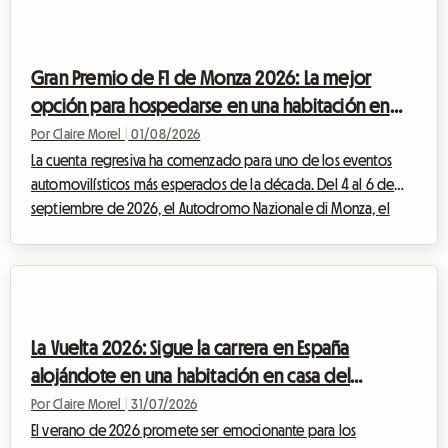
mercado al aire libre. Pero un evento excepcional implica
también una afluencia masiva de visitantes. Encontrar un lugar
donde dormir se convierte rápidame...
Gran Premio de F1 de Monza 2026: La mejor
opción para hospedarse en una habitación en
casa del anfitrión sin exceder tu presupuesto
Por Claire Morel
|
01/08/2026
La cuenta regresiva ha comenzado para uno de los eventos
automovilísticos más esperados de la década. Del 4 al 6 de
septiembre de 2026, el Autodromo Nazionale di Monza, el
célebre "Templo de la Velocidad", acogerá el F1 Monza 2026.
Cada año, decenas de miles de Tifosi y apasionados venidos
de todo el mundo convergen en Lombardía para vibrar al
ritmo de los motores. Pero aunque el espectáculo en la pista
promete ser grandioso, la preparación del viaje puede
La Vuelta 2026: Sigue la carrera en España
convertirse rápidamente en un verdadero...
alojándote en una habitación en casa del
anfitrión con Roomlala
Por Claire Morel
|
31/07/2026
El verano de 2026 promete ser emocionante para los