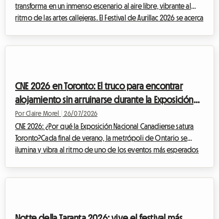
transforma en un inmenso escenario al aire libre, vibrante al
ritmo de las artes callejeras. El Festival de Aurillac 2026 se acerca
rápidamente y promete, una vez más, atraer a inmensas
multitudes llegadas de todo el mundo. Si bien el entusiasmo
artístico está garantizado, la cuestión del alojamiento se
convierte rápidamente en un verdadero rompecabezas para
los miles de visitantes. En Roomlala, sabemos lo estresante que
CNE 2026 en Toronto: El truco para encontrar
puede ser buscar u...
alojamiento sin arruinarse durante la Exposición
Nacional
Por Claire Morel
|
26/07/2026
CNE 2026: ¿Por qué la Exposición Nacional Canadiense satura
Toronto?Cada final de verano, la metrópoli de Ontario se
ilumina y vibra al ritmo de uno de los eventos más esperados
de América del Norte. La Exposición Nacional Canadiense,
cariñosamente llamada The Ex, es la cita ineludible que marca la
transición entre los cálidos días estivales y el regreso a la rutina.
Para la edición de la CNE 2026, que se llevará a cabo del 21 de
agosto al 7 de septiembre de 2026 en Exhibition Place de
Notte della Taranta 2026: vive el festival más