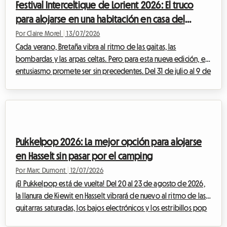
Festival Interceltique de Lorient 2026: El truco
afluencia masiva...
para alojarse en una habitación en casa del
anfitrión sin gastar de más
Por Claire Morel
|
13/07/2026
Cada verano, Bretaña vibra al ritmo de las gaitas, las
bombardas y las arpas celtas. Pero para esta nueva edición, el
entusiasmo promete ser sin precedentes. Del 31 de julio al 9 de
agosto de 2026, la ciudad portuaria de Morbihan acoge la
55.ª edición de su célebre evento. Con Cornualles como
protagonista, el Festival Intercéltico de Lorient 2026 se prepara
para recibir a cientos de miles de entusiastas de todo el
mundo. Ante esta afluencia masiva, surge rápidamente una
Pukkelpop 2026: La mejor opción para alojarse
pregunta crucial para los...
en Hasselt sin pasar por el camping
Por Marc Dumont
|
12/07/2026
¡El Pukkelpop está de vuelta! Del 20 al 23 de agosto de 2026,
la llanura de Kiewit en Hasselt vibrará de nuevo al ritmo de las
guitarras saturadas, los bajos electrónicos y los estribillos pop
coreados por decenas de miles de asistentes al festival. Pero,