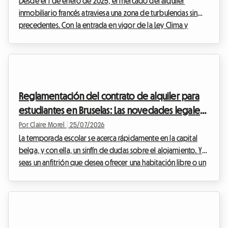
anfitriones?
Desde el 1 de enero de 2025, el mercado del alquiler
inmobiliario francés atraviesa una zona de turbulencias sin
precedentes. Con la entrada en vigor de la Ley Clima y
Resiliencia, el alquiler de casas enteras clasificadas como G
está estrictamente prohibido para contratos de residencia
principal. Esta medida radical busca erradicar lo que
comúnmente se denomina viviendas ineficientes
energéticamente. Ante esta situación, muchos propietarios
Reglamentación del contrato de alquiler para
se encuentran en un callejón sin salida, temiendo los ...
estudiantes en Bruselas: Las novedades legales
que debes conocer para el ciclo escolar 2026
Por Claire Morel
|
25/07/2026
La temporada escolar se acerca rápidamente en la capital
belga, y con ella, un sinfín de dudas sobre el alojamiento. Ya
seas un anfitrión que desea ofrecer una habitación libre o un
futuro inquilino en busca de su nido de estudio, es crucial
dominar los puntos clave del contrato de estudiante Bruselas
2026. En Roomlala, sabemos que la legislación inmobiliaria a
veces puede parecer compleja e intimidante. Por eso,
hemos descifrado para ti todas las normas vigentes para el