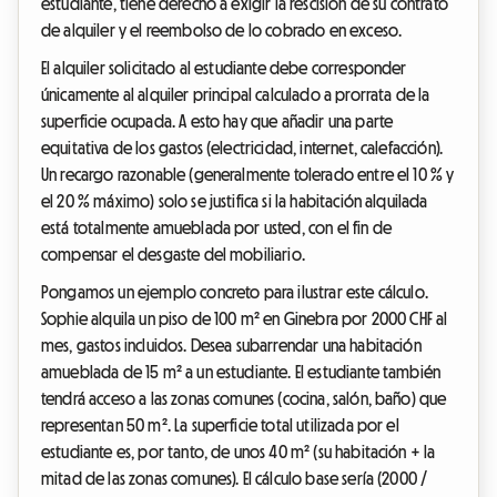
estudiante, tiene derecho a exigir la rescisión de su contrato
de alquiler y el reembolso de lo cobrado en exceso.
El alquiler solicitado al estudiante debe corresponder
únicamente al alquiler principal calculado a prorrata de la
superficie ocupada. A esto hay que añadir una parte
equitativa de los gastos (electricidad, internet, calefacción).
Un recargo razonable (generalmente tolerado entre el 10 % y
el 20 % máximo) solo se justifica si la habitación alquilada
está totalmente amueblada por usted, con el fin de
compensar el desgaste del mobiliario.
Pongamos un ejemplo concreto para ilustrar este cálculo.
Sophie alquila un piso de 100 m² en Ginebra por 2000 CHF al
mes, gastos incluidos. Desea subarrendar una habitación
amueblada de 15 m² a un estudiante. El estudiante también
tendrá acceso a las zonas comunes (cocina, salón, baño) que
representan 50 m². La superficie total utilizada por el
estudiante es, por tanto, de unos 40 m² (su habitación + la
mitad de las zonas comunes). El cálculo base sería (2000 /