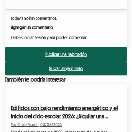
Todavía no hay comentarios.
Agregar un comentario
Debes iniciar sesión para poder comentar.
Publicar una habitación
Buscar alojamiento
También te podría interesar
Edificios con bajo rendimiento energético y el
inicio del ciclo escolar 2026: ¿Alquilar una
habitación en casa, la solución legal para los
Por Claire Morel
|
03/08/2026