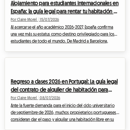
Alojamiento para estudiantes internacionales en
año académico 2026-2027....
España: la guía legal para rentar tu habitación en
el inicio del ciclo escolar 2026
Por Claire Morel
|
15/07/2026
Al acercarse el año académico 2026-2027, España confirma
una vez más su estatus como destino privilegiado para los
estudiantes de todo el mundo. De Madrid a Barcelona,
pasando por Valencia y Sevilla, el flujo de jóvenes talentos
internacionales crea una oportunidad formidable para los
anfitriones que disponen de una habitación libre. En
Roomlala, sabemos que el alquiler de una habitación a un
estudiante extranjero en España es una solución ideal para
Regreso a clases 2026 en Portugal: La guía legal
generar ingresos complementarios mientras se ...
del contrato de alquiler de habitación para
estudiantes
Por Claire Morel
|
08/07/2026
Ante la fuerte demanda para el inicio del ciclo universitario
de septiembre de 2026, muchos propietarios portugueses
consideran dar el paso y alquilar una habitación libre en su
vivienda. Ya sea que se encuentre en Lisboa, Oporto,