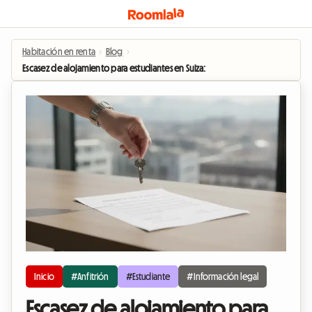
Habitación en renta
›
Blog
›
Escasez de alojamiento para estudiantes en Suiza: Las reglas de oro del suba
Inicio
#Anfitrión
#Estudiante
#Información legal
Escasez de alojamiento para