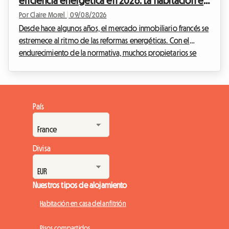
eficiencia energética en 2026: La habitación en
casa del anfitrión como solución legal
Por Claire Morel
|
09/08/2026
Desde hace algunos años, el mercado inmobiliario francés se
estremece al ritmo de las reformas energéticas. Con el
endurecimiento de la normativa, muchos propietarios se
encuentran impotentes ante la imposibilidad de alquilar su
inmueble. En Roomlala, acompañamos diariamente a
anfitriones que buscan soluciones fiables y conformes a la ley
para seguir generando ingresos. La prohibición de alquilar
País
viviendas energéticamente ineficientes (conocidas como
"passoires thermiques") en 2026 mantiene una ...
Divisa
Nuestros tipos de alojamiento
Habitación en casa del anfitrión
Pisos compartidos