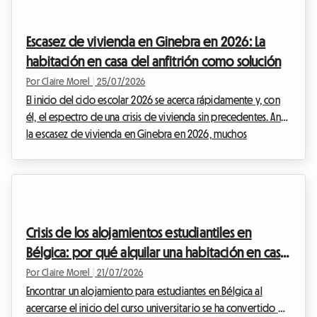
oferta de alquiler que se reduce drásticamente, los
estudiantes son los primeros afectados por esta coyuntura
Escasez de vivienda en Ginebra en 2026: La
difícil. En Roomlala, observamos de cerc...
habitación en casa del anfitrión como solución
Por Claire Morel
|
25/07/2026
El inicio del ciclo escolar 2026 se acerca rápidamente y, con
él, el espectro de una crisis de vivienda sin precedentes. Ante
la escasez de vivienda en Ginebra en 2026, muchos
estudiantes, jóvenes profesionales y expatriados se
encuentran en un callejón sin salida angustiante. Encontrar un
techo en el arco del lago Lemán se ha convertido en una
auténtica carrera de obstáculos, donde los anuncios
desaparecen en cuestión de minutos y las solicitudes se
Crisis de los alojamientos estudiantiles en
acumulan por cientos en los escritorios de la...
Bélgica: por qué alquilar una habitación en casa
del anfitrión es la solución para el inicio del ciclo
Por Claire Morel
|
21/07/2026
escolar 2026
Encontrar un alojamiento para estudiantes en Bélgica al
acercarse el inicio del curso universitario se ha convertido en