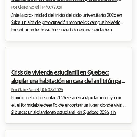
vital para 2026
Por Claire Morel
|
14/07/2026
Ante la proximidad del inicio del ciclo universitario 2026 en
Suiza, un aire de preocupación recorre los campus helvéticos.
Encontrar un techo se ha convertido en una verdadera
odisea para miles de jóvenes. En Roomlala, observamos
cada día las consecuencias directas de esta situación inédita:
la escasez de alojamiento para estudiantes en Suiza se
agrava, dejando a muchos estudiantes en la incertidumbre
total a pocas semanas del comienzo de las clases.En las
Crisis de vivienda estudiantil en Quebec:
grandes metrópolis universitarias como...
alquilar una habitación en casa del anfitrión para
el ciclo escolar 2026
Por Claire Morel
|
01/08/2026
El inicio del ciclo escolar 2026 se acerca rápidamente y, con
él, el formidable desafío de encontrar un lugar donde vivir.
Si buscas un alojamiento estudiantil en Quebec 2026, sin
duda habrás notado que el mercado inmobiliario atraviesa
un periodo de turbulencia sin precedentes. Entre los
alquileres que se disparan, una inflación persistente y una