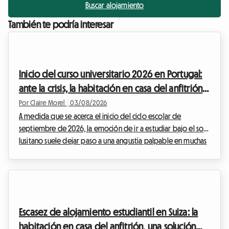
Buscar alojamiento
También te podría interesar
Inicio del curso universitario 2026 en Portugal:
ante la crisis, la habitación en casa del anfitrión
se impone
Por Claire Morel
|
03/08/2026
A medida que se acerca el inicio del ciclo escolar de
septiembre de 2026, la emoción de ir a estudiar bajo el sol
lusitano suele dejar paso a una angustia palpable en muchas
familias. El alojamiento para estudiantes en Portugal en 2026
se ha convertido en un auténtico quebradero de cabeza.
Entre la tranquilidad de Lisboa y el dinamismo de Oporto, el
país sigue atrayendo a más jóvenes, pero las infraestructuras
tienen dificultades para seguir el ritmo. En Roomlala,
Escasez de alojamiento estudiantil en Suiza: la
acompañamos cada año a miles de...
habitación en casa del anfitrión, una solución