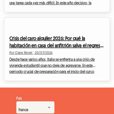
una tarea cada vez más difícil. En este año decisivo, la
búsqueda de un kot para estudiantes en Bélgica 2026 es una
fuente de ansiedad para miles de jóvenes y sus padres. Entre
una oferta estancada, residencias privadas a precios
prohibitivos y una demanda que se dispara, el mercado
inmobiliario estudiantil está bajo una enorme presión. Ante
Crisis del caro alquiler 2026: Por qué la
este panorama alarmante, surgen nuev...
habitación en casa del anfitrión salva el regreso
a clases de los estudiantes italianos
Por Claire Morel
|
20/07/2026
Desde hace varios años, Italia se enfrenta a una crisis de
vivienda estudiantil que no deja de agravarse. En este
periodo crucial de preparación para el inicio del curso
escolar de septiembre de 2026, el movimiento de protesta
estudiantil, tristemente famoso bajo el nombre de 'caro
affitti 2026', resuena con más fuerza que nunca en las grandes
metrópolis universitarias del país. Las tiendas de campaña
País
plantadas frente a las prestigiosas universidades de Milán,
Roma o Bolonia ya no son simples ac...