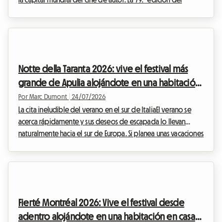
Locarno Film Festival 2026, que se celebrará del 5 al 15 de
agosto, se perfila ya como una cita ineludible para los
cinéfilos de todo el mundo. Aunque la magia es innegable
frente a la gran pantalla, la preparación de este viaje puede
convertirse rápidamente en un quebradero de cabeza,
Notte della Taranta 2026: vive el festival más
especialmente cuando se trata de enco...
grande de Apulia alojándote en una habitación
en casa del anfitrión con Roomlala
Por Marc Dumont
|
24/07/2026
La cita ineludible del verano en el sur de ItaliaEl verano se
acerca rápidamente y sus deseos de escapada lo llevan
naturalmente hacia el sur de Europa. Si planea unas vacaciones
en agosto en Italia, hay un evento cultural y musical que no
debe perderse bajo ninguna circunstancia: la Notte della
Taranta 2026. Cada año, este festival transforma el tacón de la
bota italiana en una inmensa pista de baile al aire libre,
celebrando las tradiciones ancestrales de Salento con una
Fierté Montréal 2026: Vive el festival desde
energía contagiosa.Sin...
adentro alojándote en una habitación en casa