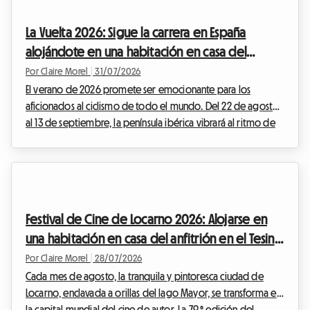
La Vuelta 2026: Sigue la carrera en España
alojándote en una habitación en casa del
anfitrión con Roomlala
Por Claire Morel
|
31/07/2026
El verano de 2026 promete ser emocionante para los
aficionados al ciclismo de todo el mundo. Del 22 de agosto
al 13 de septiembre, la península ibérica vibrará al ritmo de
las pedaladas, las escapadas heroicas y las multitudes
entusiastas. La Vuelta 2026, 81ª edición de esta mítica Gran
Vuelta, promete un espectáculo deportivo de una
intensidad poco común. Para los apasionados que deseen
vivir el evento lo más cerca posible de los corredores, seguir
Festival de Cine de Locarno 2026: Alojarse en
las etapas día a día es el sueño de toda una v...
una habitación en casa del anfitrión en el Tesino
sin gastar una fortuna
Por Claire Morel
|
28/07/2026
Cada mes de agosto, la tranquila y pintoresca ciudad de
Locarno, enclavada a orillas del lago Mayor, se transforma en
la capital mundial del cine de autor. La 79.ª edición del