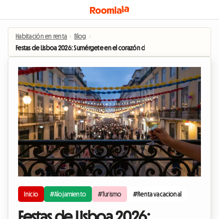
Habitación en renta
›
Blog
›
Festas de Lisboa 2026: Sumérgete en el corazón de las festividades de San An
Inicio
#Alojamiento
#Turismo
#Renta vacacional
Festas de Lisboa 2026: