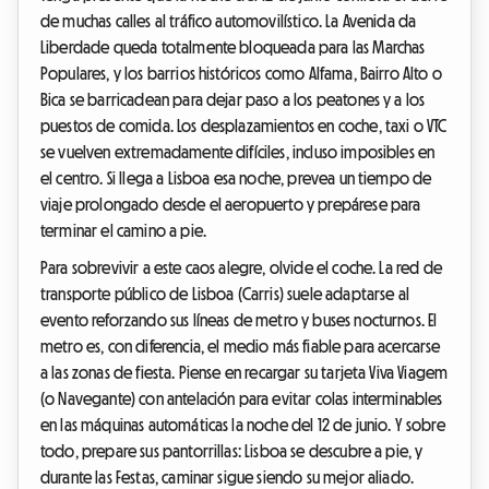
de muchas calles al tráfico automovilístico. La Avenida da
Liberdade queda totalmente bloqueada para las Marchas
Populares, y los barrios históricos como Alfama, Bairro Alto o
Bica se barricadean para dejar paso a los peatones y a los
puestos de comida. Los desplazamientos en coche, taxi o VTC
se vuelven extremadamente difíciles, incluso imposibles en
el centro. Si llega a Lisboa esa noche, prevea un tiempo de
viaje prolongado desde el aeropuerto y prepárese para
terminar el camino a pie.
Para sobrevivir a este caos alegre, olvide el coche. La red de
transporte público de Lisboa (Carris) suele adaptarse al
evento reforzando sus líneas de metro y buses nocturnos. El
metro es, con diferencia, el medio más fiable para acercarse
a las zonas de fiesta. Piense en recargar su tarjeta Viva Viagem
(o Navegante) con antelación para evitar colas interminables
en las máquinas automáticas la noche del 12 de junio. Y sobre
todo, prepare sus pantorrillas: Lisboa se descubre a pie, y
durante las Festas, caminar sigue siendo su mejor aliado.