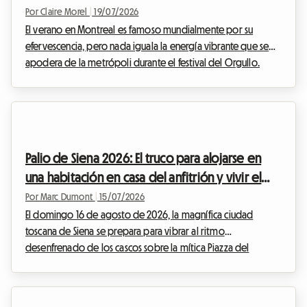
del anfitrión
Por Claire Morel
|
19/07/2026
El verano en Montreal es famoso mundialmente por su
efervescencia, pero nada iguala la energía vibrante que se
apodera de la metrópoli durante el festival del Orgullo.
Mientras que la edición del Orgullo de Montreal 2026 ya se
perfila como un evento histórico, los preparativos avanzan a
buen ritmo para recibir a cientos de miles de visitantes que
llegan a celebrar la diversidad, la inclusión y los derechos de
las comunidades 2SLGBTQIA+.Sin embargo, para muchos
Palio de Siena 2026: El truco para alojarse en
viajeros, el entusiasmo pronto da p...
una habitación en casa del anfitrión y vivir el
evento al mejor precio
Por Marc Dumont
|
15/07/2026
El domingo 16 de agosto de 2026, la magnífica ciudad
toscana de Siena se prepara para vibrar al ritmo
desenfrenado de los cascos sobre la mítica Piazza del
Campo. El Palio dell'Assunta no es una simple carrera de
caballos, es el alma palpitante de toda una ciudad que se
revela al mundo entero. Cada año, este evento histórico de