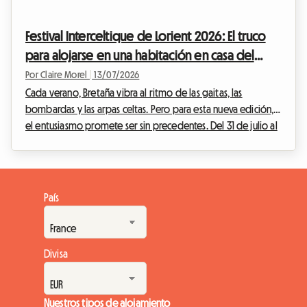
una intensidad inusual atrae a miles de visitantes de todos los
rincones del planeta, deseosos de participar en esta
Festival Interceltique de Lorient 2026: El truco
celebración única. Sin embargo, esta afluencia masiva...
para alojarse en una habitación en casa del
anfitrión sin gastar de más
Por Claire Morel
|
13/07/2026
Cada verano, Bretaña vibra al ritmo de las gaitas, las
bombardas y las arpas celtas. Pero para esta nueva edición,
el entusiasmo promete ser sin precedentes. Del 31 de julio al
9 de agosto de 2026, la ciudad portuaria de Morbihan
acoge la 55.ª edición de su célebre evento. Con Cornualles
como protagonista, el Festival Intercéltico de Lorient 2026 se
prepara para recibir a cientos de miles de entusiastas de
País
todo el mundo. Ante esta afluencia masiva, surge
rápidamente una pregunta crucial para los...
Divisa
Nuestros tipos de alojamiento