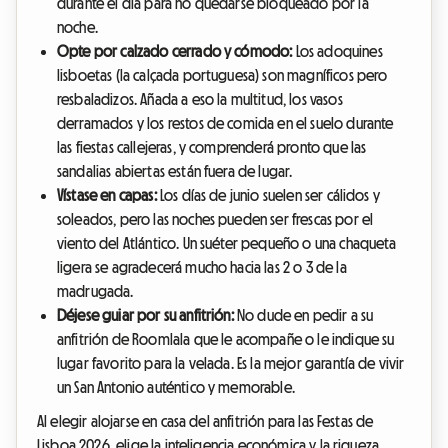
durante el día para no quedarse bloqueado por la
noche.
Opte por calzado cerrado y cómodo:
Los adoquines
lisboetas (la calçada portuguesa) son magníficos pero
resbaladizos. Añada a eso la multitud, los vasos
derramados y los restos de comida en el suelo durante
las fiestas callejeras, y comprenderá pronto que las
sandalias abiertas están fuera de lugar.
Vístase en capas:
Los días de junio suelen ser cálidos y
soleados, pero las noches pueden ser frescas por el
viento del Atlántico. Un suéter pequeño o una chaqueta
ligera se agradecerá mucho hacia las 2 o 3 de la
madrugada.
Déjese guiar por su anfitrión:
No dude en pedir a su
anfitrión de Roomlala que le acompañe o le indique su
lugar favorito para la velada. Es la mejor garantía de vivir
un San Antonio auténtico y memorable.
Al elegir alojarse en casa del anfitrión para las Festas de
Lisboa 2026, elige la inteligencia económica y la riqueza