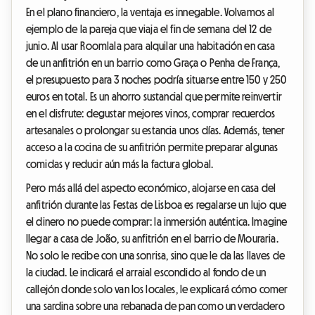
En el plano financiero, la ventaja es innegable. Volvamos al
ejemplo de la pareja que viaja el fin de semana del 12 de
junio. Al usar Roomlala para alquilar una habitación en casa
de un anfitrión en un barrio como Graça o Penha de França,
el presupuesto para 3 noches podría situarse entre 150 y 250
euros en total. Es un ahorro sustancial que permite reinvertir
en el disfrute: degustar mejores vinos, comprar recuerdos
artesanales o prolongar su estancia unos días. Además, tener
acceso a la cocina de su anfitrión permite preparar algunas
comidas y reducir aún más la factura global.
Pero más allá del aspecto económico, alojarse en casa del
anfitrión durante las Festas de Lisboa es regalarse un lujo que
el dinero no puede comprar: la inmersión auténtica. Imagine
llegar a casa de João, su anfitrión en el barrio de Mouraria.
No solo le recibe con una sonrisa, sino que le da las llaves de
la ciudad. Le indicará el arraial escondido al fondo de un
callejón donde solo van los locales, le explicará cómo comer
una sardina sobre una rebanada de pan como un verdadero