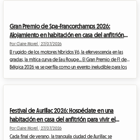
mundo. Aunque la magia es innegable frente a la gran pantalla,
la preparación de este viaje puede convertirse rápidamente
en un quebradero de cabeza, especialmente cuando se trata
Gran Premio de Spa-Francorchamps 2026:
de enco...
Alojamiento en habitación en casa del anfitrión
para vivir la F1 sin arruinarse
Por Claire Morel
|
27/07/2026
El rugido de los motores híbridos V6, la efervescencia en las
gradas, la mítica curva de Eau Rouge... El Gran Premio de F1 de
Bélgica 2026 ya se perfila como un evento ineludible para los
entusiastas del automovilismo. Sin embargo, hay que tener
cuidado con un cambio importante este año: históricamente
programada para finales de agosto, la carrera se ha
adelantado y se celebrará oficialmente del 17 al 19 de julio de
2026. Esta modificación en el calendario requiere una
Festival de Aurillac 2026: Hospédate en una
planificación aún mayor po...
habitación en casa del anfitrión para vivir el
teatro callejero sin gastar de más
Por Claire Morel
|
27/07/2026
Cada final de verano, la tranquila ciudad de Aurillac se