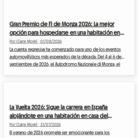
mercado al aire libre. Pero un evento excepcional implica
también una afluencia masiva de visitantes. Encontrar un lugar
donde dormir se convierte rápidame...
Gran Premio de F1 de Monza 2026: La mejor
opción para hospedarse en una habitación en
casa del anfitrión sin exceder tu presupuesto
Por Claire Morel
|
01/08/2026
La cuenta regresiva ha comenzado para uno de los eventos
automovilísticos más esperados de la década. Del 4 al 6 de
septiembre de 2026, el Autodromo Nazionale di Monza, el
célebre "Templo de la Velocidad", acogerá el F1 Monza 2026.
Cada año, decenas de miles de Tifosi y apasionados venidos
de todo el mundo convergen en Lombardía para vibrar al
ritmo de los motores. Pero aunque el espectáculo en la pista
promete ser grandioso, la preparación del viaje puede
La Vuelta 2026: Sigue la carrera en España
convertirse rápidamente en un verdadero...
alojándote en una habitación en casa del
anfitrión con Roomlala
Por Claire Morel
|
31/07/2026
El verano de 2026 promete ser emocionante para los