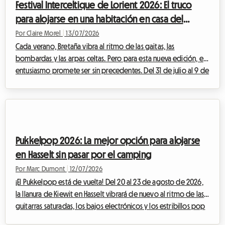
Festival Interceltique de Lorient 2026: El truco
afluencia masiva...
para alojarse en una habitación en casa del
anfitrión sin gastar de más
Por Claire Morel
|
13/07/2026
Cada verano, Bretaña vibra al ritmo de las gaitas, las
bombardas y las arpas celtas. Pero para esta nueva edición, el
entusiasmo promete ser sin precedentes. Del 31 de julio al 9 de
agosto de 2026, la ciudad portuaria de Morbihan acoge la
55.ª edición de su célebre evento. Con Cornualles como
protagonista, el Festival Intercéltico de Lorient 2026 se prepara
para recibir a cientos de miles de entusiastas de todo el
mundo. Ante esta afluencia masiva, surge rápidamente una
Pukkelpop 2026: La mejor opción para alojarse
pregunta crucial para los...
en Hasselt sin pasar por el camping
Por Marc Dumont
|
12/07/2026
¡El Pukkelpop está de vuelta! Del 20 al 23 de agosto de 2026,
la llanura de Kiewit en Hasselt vibrará de nuevo al ritmo de las
guitarras saturadas, los bajos electrónicos y los estribillos pop
coreados por decenas de miles de asistentes al festival. Pero,