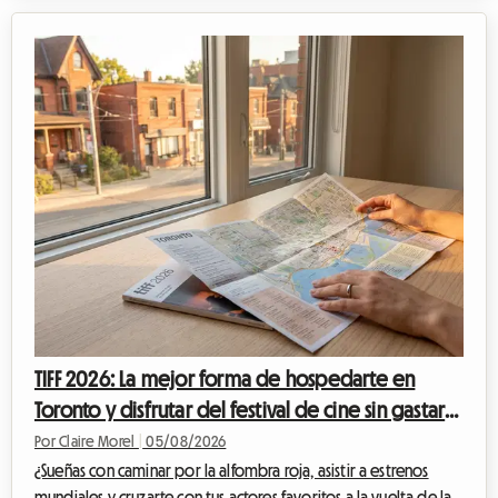
que puede afectar al presupuesto de un aficionado al deporte
asistir a un evento de tal magnitud. Entre las entradas, el
transporte y los gastos imprevistos, la cuenta aumenta
rápidamente. Pero a menudo es el alojamiento en Lausana el
que representa el gasto ...
TIFF 2026: La mejor forma de hospedarte en
Toronto y disfrutar del festival de cine sin gastar
una fortuna
Por Claire Morel
|
05/08/2026
¿Sueñas con caminar por la alfombra roja, asistir a estrenos
mundiales y cruzarte con tus actores favoritos a la vuelta de la