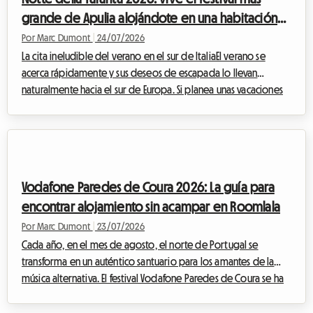
Toronto, ...
grande de Apulia alojándote en una habitación
en casa del anfitrión con Roomlala
Por Marc Dumont
|
24/07/2026
La cita ineludible del verano en el sur de ItaliaEl verano se
acerca rápidamente y sus deseos de escapada lo llevan
naturalmente hacia el sur de Europa. Si planea unas vacaciones
en agosto en Italia, hay un evento cultural y musical que no
debe perderse bajo ninguna circunstancia: la Notte della
Taranta 2026. Cada año, este festival transforma el tacón de la
bota italiana en una inmensa pista de baile al aire libre,
celebrando las tradiciones ancestrales de Salento con una
Vodafone Paredes de Coura 2026: La guía para
energía contagiosa.Sin...
encontrar alojamiento sin acampar en Roomlala
Por Marc Dumont
|
23/07/2026
Cada año, en el mes de agosto, el norte de Portugal se
transforma en un auténtico santuario para los amantes de la
música alternativa. El festival Vodafone Paredes de Coura se ha
convertido, a lo largo de las décadas, en una institución
europea imprescindible. Pero aunque la experiencia musical