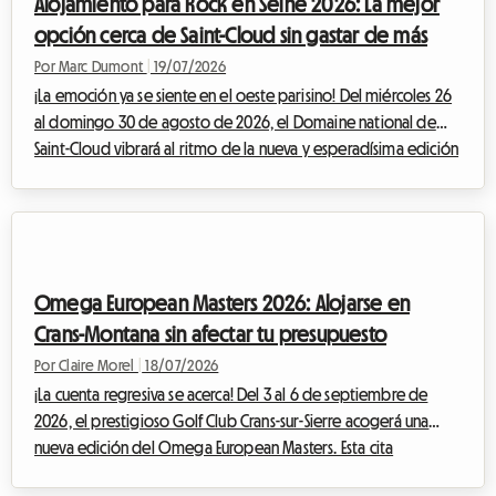
Alojamiento para Rock en Seine 2026: La mejor
viajeros, el entusiasmo pronto da p...
opción cerca de Saint-Cloud sin gastar de más
Por Marc Dumont
|
19/07/2026
¡La emoción ya se siente en el oeste parisino! Del miércoles 26
al domingo 30 de agosto de 2026, el Domaine national de
Saint-Cloud vibrará al ritmo de la nueva y esperadísima edición
de Rock en Seine. Con una programación que promete ser
legendaria, reuniendo a cabezas de cartel internacionales
monumentales como The Cure, Nick Cave & The Bad Seeds, Tyler
The Creator e incluso Deftones, los asistentes al festival de toda
Europa se preparan para converger hacia la capital francesa. Sin
Omega European Masters 2026: Alojarse en
embargo, e...
Crans-Montana sin afectar tu presupuesto
Por Claire Morel
|
18/07/2026
¡La cuenta regresiva se acerca! Del 3 al 6 de septiembre de
2026, el prestigioso Golf Club Crans-sur-Sierre acogerá una
nueva edición del Omega European Masters. Esta cita
imprescindible del DP World Tour atrae cada final de verano a