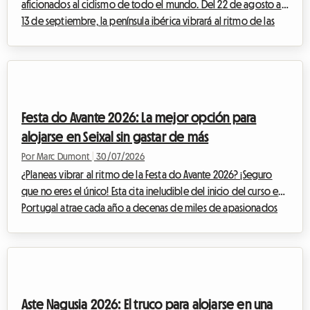
aficionados al ciclismo de todo el mundo. Del 22 de agosto al
13 de septiembre, la península ibérica vibrará al ritmo de las
pedaladas, las escapadas heroicas y las multitudes entusiastas.
La Vuelta 2026, 81ª edición de esta mítica Gran Vuelta, promete
un espectáculo deportivo de una intensidad poco común.
Para los apasionados que deseen vivir el evento lo más cerca
posible de los corredores, seguir las etapas día a día es el
Festa do Avante 2026: La mejor opción para
sueño de toda una v...
alojarse en Seixal sin gastar de más
Por Marc Dumont
|
30/07/2026
¿Planeas vibrar al ritmo de la Festa do Avante 2026? ¡Seguro
que no eres el único! Esta cita ineludible del inicio del curso en
Portugal atrae cada año a decenas de miles de apasionados
de la música, la cultura y los debates. Pero este año, el evento
adquiere una dimensión totalmente excepcional. Sin embargo,
un evento importante a menudo conlleva un rompecabezas
logístico, especialmente cuando se trata de encontrar un lugar
donde dormir sin arruinar tu presupuesto. Ante la demanda
Aste Nagusia 2026: El truco para alojarse en una
masiva, los p...