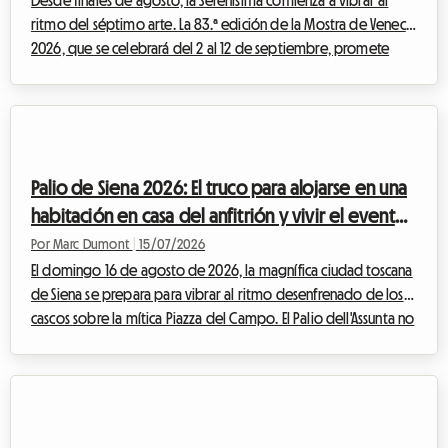
Desde finales de agosto, la Serenísima comienza a vibrar al
ritmo del séptimo arte. La 83.ª edición de la Mostra de Venecia
2026, que se celebrará del 2 al 12 de septiembre, promete
atraer a miles de cinéfilos, periodistas y profesionales de la
industria de todo el mundo. Aunque el entusiasmo en torno al
Palazzo del Cinema en el Lido es mágico, la búsqueda de un
alojamiento puede convertirse rápidamente en una pesadilla
financiera. Los precios de los hoteles se disparan, alcanzando
Palio de Siena 2026: El truco para alojarse en una
cotas vertigi...
habitación en casa del anfitrión y vivir el evento
al mejor precio
Por Marc Dumont
|
15/07/2026
El domingo 16 de agosto de 2026, la magnífica ciudad toscana
de Siena se prepara para vibrar al ritmo desenfrenado de los
cascos sobre la mítica Piazza del Campo. El Palio dell'Assunta no
es una simple carrera de caballos, es el alma palpitante de
toda una ciudad que se revela al mundo entero. Cada año,
este evento histórico de una intensidad inusual atrae a miles de
visitantes de todos los rincones del planeta, deseosos de
participar en esta celebración única. Sin embargo, esta