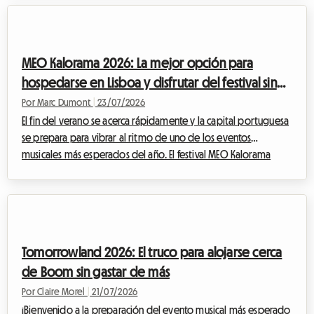
sea siempre memorable, el tema del alojamiento sigue siendo
un quebradero de cabeza para muchos. En Roomlala, sabemos
lo esencial que es la comodidad para disfrutar al máximo de
MEO Kalorama 2026: La mejor opción para
un evento así. Por eso, le...
hospedarse en Lisboa y disfrutar del festival sin
gastar una fortuna
Por Marc Dumont
|
23/07/2026
El fin del verano se acerca rápidamente y la capital portuguesa
se prepara para vibrar al ritmo de uno de los eventos
musicales más esperados del año. El festival MEO Kalorama
atrae a miles de fanáticos de la música provenientes de todos
los rincones de Europa para celebrar el final de la temporada
estival en un ambiente eléctrico. Sin embargo, si bien la
emoción está en su punto máximo, surge una pregunta crucial
para muchos viajeros: ¿cómo encontrar un alojamiento para el
Tomorrowland 2026: El truco para alojarse cerca
MEO Kalorama 2026 ase...
de Boom sin gastar de más
Por Claire Morel
|
21/07/2026
¡Bienvenido a la preparación del evento musical más esperado