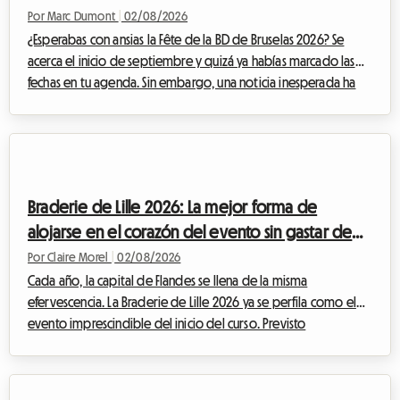
económico
Por Marc Dumont
|
02/08/2026
¿Esperabas con ansias la Fête de la BD de Bruselas 2026? Se
acerca el inicio de septiembre y quizá ya habías marcado las
fechas en tu agenda. Sin embargo, una noticia inesperada ha
alterado el calendario cultural belga. Ante esta situación, en
Roomlala, hemos decidido reinventar tu estancia. Si bien el
evento oficial no se llevará a cabo, la capital belga rebosa de
tesoros permanentes para los apasionados del noveno arte.
Este artículo te explica cómo transformar esta decepción en
Braderie de Lille 2026: La mejor forma de
una oportunida...
alojarse en el corazón del evento sin gastar de
más
Por Claire Morel
|
02/08/2026
Cada año, la capital de Flandes se llena de la misma
efervescencia. La Braderie de Lille 2026 ya se perfila como el
evento imprescindible del inicio del curso. Previsto
oficialmente desde el sábado 5 de septiembre a las 8:00 hasta
el domingo 6 de septiembre a las 18:00, esta gran fiesta
popular transformará la metrópoli de Lille en un inmenso