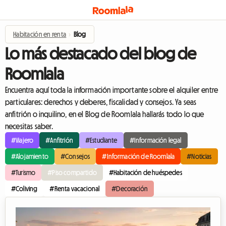
Habitación en renta
›
Blog
Lo más destacado del blog de
Roomlala
Encuentra aquí toda la información importante sobre el alquiler entre
particulares: derechos y deberes, fiscalidad y consejos. Ya seas
anfitrión o inquilino, en el Blog de Roomlala hallarás todo lo que
necesitas saber.
#Viajero
#Anfitrión
#Estudiante
#Información legal
#Alojamiento
#Consejos
#Información de Roomlala
#Noticias
#Turismo
#Piso compartido
#Habitación de huéspedes
#Coliving
#Renta vacacional
#Decoración