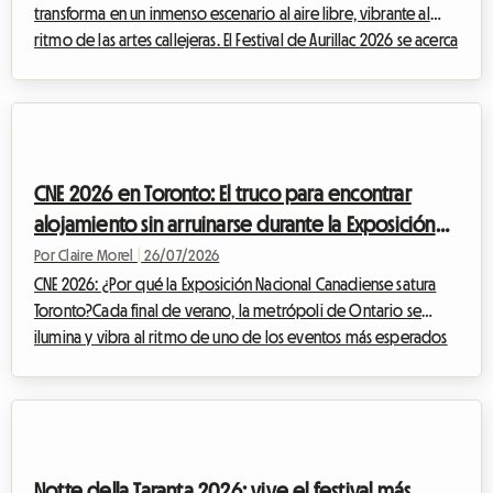
transforma en un inmenso escenario al aire libre, vibrante al
ritmo de las artes callejeras. El Festival de Aurillac 2026 se acerca
rápidamente y promete, una vez más, atraer a inmensas
multitudes llegadas de todo el mundo. Si bien el entusiasmo
artístico está garantizado, la cuestión del alojamiento se
convierte rápidamente en un verdadero rompecabezas para
los miles de visitantes. En Roomlala, sabemos lo estresante que
CNE 2026 en Toronto: El truco para encontrar
puede ser buscar u...
alojamiento sin arruinarse durante la Exposición
Nacional
Por Claire Morel
|
26/07/2026
CNE 2026: ¿Por qué la Exposición Nacional Canadiense satura
Toronto?Cada final de verano, la metrópoli de Ontario se
ilumina y vibra al ritmo de uno de los eventos más esperados
de América del Norte. La Exposición Nacional Canadiense,
cariñosamente llamada The Ex, es la cita ineludible que marca la
transición entre los cálidos días estivales y el regreso a la rutina.
Para la edición de la CNE 2026, que se llevará a cabo del 21 de
agosto al 7 de septiembre de 2026 en Exhibition Place de
Notte della Taranta 2026: vive el festival más