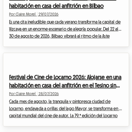
habitación en casa del anfitrión en Bilbao
Por Claire Morel
|
29/07/2026
Es una cita ineludible que cada verano transforma la capital de
Vizcaya en un enorme escenario de alegría popular. Del 22 al
30 de agosto de 2026, Bilbao vibrará al ritmo de la Aste
Nagusia, su famosa Semana Grande. Aunque el evento atrae a
cientos de miles de visitantes dispuestos a celebrar la cultura
vasca, plantea un desafío importante: encontrar alojamiento
asequible. Ante hoteles completos con meses de antelación y
tarifas que se disparan, en Roomlala le proponemos una
Festival de Cine de Locarno 2026: Alojarse en una
alternativa económic...
habitación en casa del anfitrión en el Tesino sin
gastar una fortuna
Por Claire Morel
|
28/07/2026
Cada mes de agosto, la tranquila y pintoresca ciudad de
Locarno, enclavada a orillas del lago Mayor, se transforma en la
capital mundial del cine de autor. La 79.ª edición del Locarno
Film Festival 2026, que se celebrará del 5 al 15 de agosto, se
perfila ya como una cita ineludible para los cinéfilos de todo el