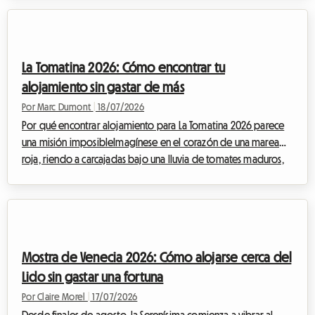
miles de apasionados de todo el mundo, quienes vienen a
admirar a los mejores golfistas del planeta en un entorno
alpino impresionante. Pero ante esta afluencia masiva,
encontrar un alojamiento asequible suele ser toda una odisea.
La Tomatina 2026: Cómo encontrar tu
Los hoteles cuelgan el cartel de co...
alojamiento sin gastar de más
Por Marc Dumont
|
18/07/2026
Por qué encontrar alojamiento para La Tomatina 2026 parece
una misión imposibleImagínese en el corazón de una marea
roja, riendo a carcajadas bajo una lluvia de tomates maduros,
rodeado de miles de personas que han venido de todo el
mundo para compartir este momento de euforia colectiva. La
Tomatina, esta fiesta emblemática que tiene lugar cada año a
finales de agosto, es una experiencia que hay que vivir al
menos una vez en la vida. Para la próxima edición, que se
Mostra de Venecia 2026: Cómo alojarse cerca del
celebrará el miércoles 26 de a...
Lido sin gastar una fortuna
Por Claire Morel
|
17/07/2026