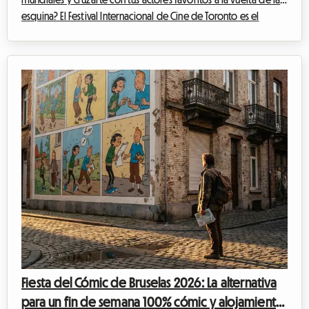
esquina? El Festival Internacional de Cine de Toronto es el
evento imperdible del año para cualquier cinéfilo que se
precie. Sin embargo, organizar tu viaje para este evento
mundial puede convertirse rápidamente en un rompecabezas
financiero, especialmente en lo que respecta al alojamiento. En
Roomlala, sabemos lo crucial que es encontrar un lugar
cómodo donde quedarse si...
Fiesta del Cómic de Bruselas 2026: La alternativa
para un fin de semana 100% cómic y alojamiento