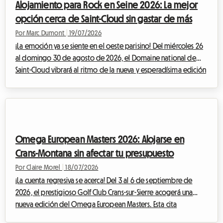
Alojamiento para Rock en Seine 2026: La mejor
viajeros, el entusiasmo pronto da p...
opción cerca de Saint-Cloud sin gastar de más
Por Marc Dumont
|
19/07/2026
¡La emoción ya se siente en el oeste parisino! Del miércoles 26
al domingo 30 de agosto de 2026, el Domaine national de
Saint-Cloud vibrará al ritmo de la nueva y esperadísima edición
de Rock en Seine. Con una programación que promete ser
legendaria, reuniendo a cabezas de cartel internacionales
monumentales como The Cure, Nick Cave & The Bad Seeds, Tyler
The Creator e incluso Deftones, los asistentes al festival de toda
Europa se preparan para converger hacia la capital francesa. Sin
Omega European Masters 2026: Alojarse en
embargo, e...
Crans-Montana sin afectar tu presupuesto
Por Claire Morel
|
18/07/2026
¡La cuenta regresiva se acerca! Del 3 al 6 de septiembre de
2026, el prestigioso Golf Club Crans-sur-Sierre acogerá una
nueva edición del Omega European Masters. Esta cita
imprescindible del DP World Tour atrae cada final de verano a