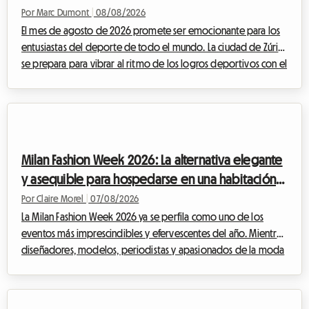
Por Marc Dumont
|
08/08/2026
El mes de agosto de 2026 promete ser emocionante para los
entusiastas del deporte de todo el mundo. La ciudad de Zúrich
se prepara para vibrar al ritmo de los logros deportivos con el
muy esperado regreso del encuentro Weltklasse. Este
prestigioso evento, una verdadera institución en el calendario
deportivo internacional, atrae cada año a miles de aficionados
deseosos de admirar a la élite del atletismo. Sin embargo,
aunque el espectáculo en la pista está garantizado, la
Milan Fashion Week 2026: La alternativa elegante
organización de la estan...
y asequible para hospedarse en una habitación
en casa del anfitrión
Por Claire Morel
|
07/08/2026
La Milan Fashion Week 2026 ya se perfila como uno de los
eventos más imprescindibles y efervescentes del año. Mientras
diseñadores, modelos, periodistas y apasionados de la moda
de todo el mundo convergen en la capital lombarda, surge
una pregunta crucial: ¿cómo encontrar alojamiento de calidad
sin gastar una fortuna? En Roomlala, sabemos lo difícil que