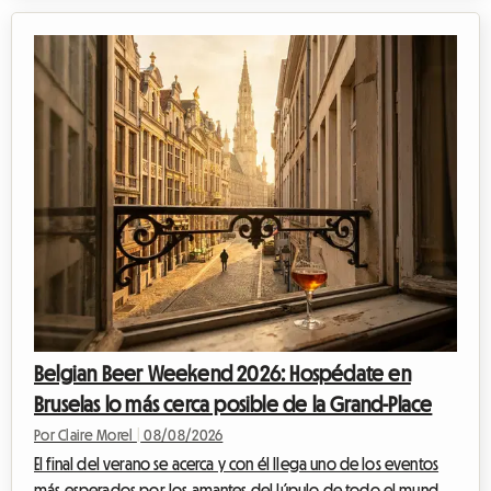
ritmo frenético de la 58.ª edición de su famoso festival. Siendo
un evento imperdible del otoño quebequense, atrae a
multitudes colosales que llegan a celebrar la cultura country,
asistir a emocionantes rodeos profesionales y disfrutar de un
ambiente festivo único ...
Belgian Beer Weekend 2026: Hospédate en
Bruselas lo más cerca posible de la Grand-Place
Por Claire Morel
|
08/08/2026
El final del verano se acerca y con él llega uno de los eventos
más esperados por los amantes del lúpulo de todo el mundo.