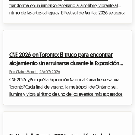
transforma en un inmenso escenario al aire libre, vibrante al
ritmo de las artes callejeras. El Festival de Aurillac 2026 se acerca
rápidamente y promete, una vez más, atraer a inmensas
multitudes llegadas de todo el mundo. Si bien el entusiasmo
artístico está garantizado, la cuestión del alojamiento se
convierte rápidamente en un verdadero rompecabezas para
los miles de visitantes. En Roomlala, sabemos lo estresante que
CNE 2026 en Toronto: El truco para encontrar
puede ser buscar u...
alojamiento sin arruinarse durante la Exposición
Nacional
Por Claire Morel
|
26/07/2026
CNE 2026: ¿Por qué la Exposición Nacional Canadiense satura
Toronto?Cada final de verano, la metrópoli de Ontario se
ilumina y vibra al ritmo de uno de los eventos más esperados
de América del Norte. La Exposición Nacional Canadiense,
cariñosamente llamada The Ex, es la cita ineludible que marca la
transición entre los cálidos días estivales y el regreso a la rutina.
Para la edición de la CNE 2026, que se llevará a cabo del 21 de
agosto al 7 de septiembre de 2026 en Exhibition Place de