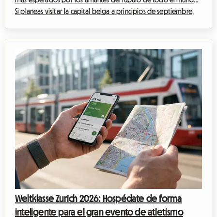
Si planeas visitar la capital belga a principios de septiembre,
seguro que ya has oído hablar del gran encuentro cervecero
que anima el centro histórico. En Roomlala, sabemos lo
complejo que puede ser organizar tu estancia durante los
grandes eventos internacionales. Los hoteles se llenan con
meses de antelación y los precios se disparan. Por eso, te
proponemos una alternati...
Weltklasse Zurich 2026: Hospédate de forma
inteligente para el gran evento de atletismo