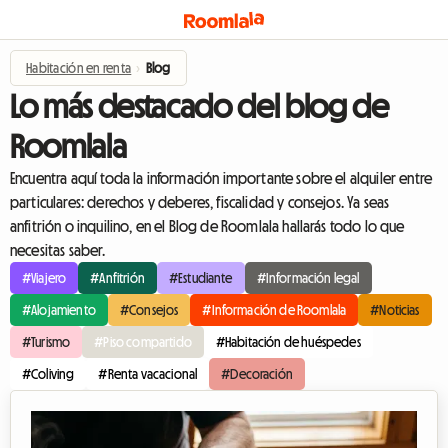
Habitación en renta
›
Blog
Lo más destacado del blog de
Roomlala
Encuentra aquí toda la información importante sobre el alquiler entre
particulares: derechos y deberes, fiscalidad y consejos. Ya seas
anfitrión o inquilino, en el Blog de Roomlala hallarás todo lo que
necesitas saber.
#Viajero
#Anfitrión
#Estudiante
#Información legal
#Alojamiento
#Consejos
#Información de Roomlala
#Noticias
#Turismo
#Piso compartido
#Habitación de huéspedes
#Coliving
#Renta vacacional
#Decoración