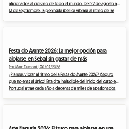
aficionados al ciclismo de todo el mundo. Del 22 de agosto al
13 de septiembre, la península ibérica vibrará al ritmo de las
pedaladas, las escapadas heroicas y las multitudes entusiastas.
La Vuelta 2026, 81ª edición de esta mítica Gran Vuelta, promete
un espectáculo deportivo de una intensidad poco común.
Para los apasionados que deseen vivir el evento lo más cerca
posible de los corredores, seguir las etapas día a día es el
Festa do Avante 2026: La mejor opción para
sueño de toda una v...
alojarse en Seixal sin gastar de más
Por Marc Dumont
|
30/07/2026
¿Planeas vibrar al ritmo de la Festa do Avante 2026? ¡Seguro
que no eres el único! Esta cita ineludible del inicio del curso en
Portugal atrae cada año a decenas de miles de apasionados
de la música, la cultura y los debates. Pero este año, el evento
adquiere una dimensión totalmente excepcional. Sin embargo,
un evento importante a menudo conlleva un rompecabezas
logístico, especialmente cuando se trata de encontrar un lugar
donde dormir sin arruinar tu presupuesto. Ante la demanda
Aste Nagusia 2026: El truco para alojarse en una