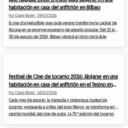
masiva, los p...
habitación en casa del anfitrión en Bilbao
Por Claire Morel
|
29/07/2026
Es una cita ineludible que cada verano transforma la capital de
Vizcaya en un enorme escenario de alegría popular. Del 22 al
30 de agosto de 2026, Bilbao vibrará al ritmo de la Aste
Nagusia, su famosa Semana Grande. Aunque el evento atrae a
cientos de miles de visitantes dispuestos a celebrar la cultura
vasca, plantea un desafío importante: encontrar alojamiento
asequible. Ante hoteles completos con meses de antelación y
tarifas que se disparan, en Roomlala le proponemos una
Festival de Cine de Locarno 2026: Alojarse en una
alternativa económic...
habitación en casa del anfitrión en el Tesino sin
gastar una fortuna
Por Claire Morel
|
28/07/2026
Cada mes de agosto, la tranquila y pintoresca ciudad de
Locarno, enclavada a orillas del lago Mayor, se transforma en la
capital mundial del cine de autor. La 79.ª edición del Locarno
Film Festival 2026, que se celebrará del 5 al 15 de agosto, se
perfila ya como una cita ineludible para los cinéfilos de todo el