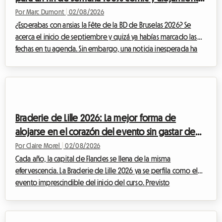
económico
Por Marc Dumont
|
02/08/2026
¿Esperabas con ansias la Fête de la BD de Bruselas 2026? Se
acerca el inicio de septiembre y quizá ya habías marcado las
fechas en tu agenda. Sin embargo, una noticia inesperada ha
alterado el calendario cultural belga. Ante esta situación, en
Roomlala, hemos decidido reinventar tu estancia. Si bien el
evento oficial no se llevará a cabo, la capital belga rebosa de
tesoros permanentes para los apasionados del noveno arte.
Este artículo te explica cómo transformar esta decepción en
Braderie de Lille 2026: La mejor forma de
una oportunida...
alojarse en el corazón del evento sin gastar de
más
Por Claire Morel
|
02/08/2026
Cada año, la capital de Flandes se llena de la misma
efervescencia. La Braderie de Lille 2026 ya se perfila como el
evento imprescindible del inicio del curso. Previsto
oficialmente desde el sábado 5 de septiembre a las 8:00 hasta
el domingo 6 de septiembre a las 18:00, esta gran fiesta
popular transformará la metrópoli de Lille en un inmenso