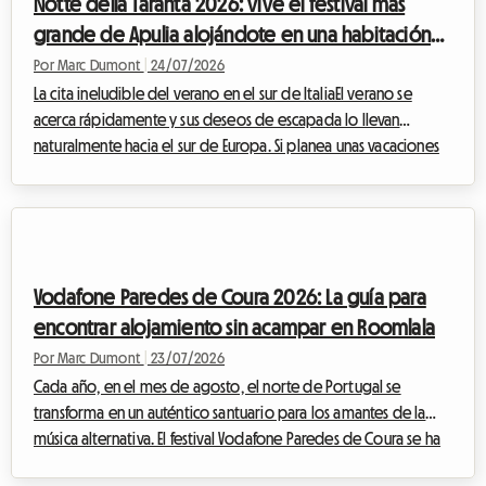
Notte della Taranta 2026: vive el festival más
Toronto, ...
grande de Apulia alojándote en una habitación
en casa del anfitrión con Roomlala
Por Marc Dumont
|
24/07/2026
La cita ineludible del verano en el sur de ItaliaEl verano se
acerca rápidamente y sus deseos de escapada lo llevan
naturalmente hacia el sur de Europa. Si planea unas vacaciones
en agosto en Italia, hay un evento cultural y musical que no
debe perderse bajo ninguna circunstancia: la Notte della
Taranta 2026. Cada año, este festival transforma el tacón de la
bota italiana en una inmensa pista de baile al aire libre,
celebrando las tradiciones ancestrales de Salento con una
Vodafone Paredes de Coura 2026: La guía para
energía contagiosa.Sin...
encontrar alojamiento sin acampar en Roomlala
Por Marc Dumont
|
23/07/2026
Cada año, en el mes de agosto, el norte de Portugal se
transforma en un auténtico santuario para los amantes de la
música alternativa. El festival Vodafone Paredes de Coura se ha
convertido, a lo largo de las décadas, en una institución