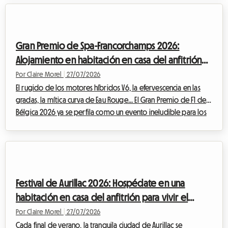
mundo. Aunque la magia es innegable frente a la gran pantalla,
la preparación de este viaje puede convertirse rápidamente
en un quebradero de cabeza, especialmente cuando se trata
Gran Premio de Spa-Francorchamps 2026:
de enco...
Alojamiento en habitación en casa del anfitrión
para vivir la F1 sin arruinarse
Por Claire Morel
|
27/07/2026
El rugido de los motores híbridos V6, la efervescencia en las
gradas, la mítica curva de Eau Rouge... El Gran Premio de F1 de
Bélgica 2026 ya se perfila como un evento ineludible para los
entusiastas del automovilismo. Sin embargo, hay que tener
cuidado con un cambio importante este año: históricamente
programada para finales de agosto, la carrera se ha
adelantado y se celebrará oficialmente del 17 al 19 de julio de
2026. Esta modificación en el calendario requiere una
Festival de Aurillac 2026: Hospédate en una
planificación aún mayor po...
habitación en casa del anfitrión para vivir el
teatro callejero sin gastar de más
Por Claire Morel
|
27/07/2026
Cada final de verano, la tranquila ciudad de Aurillac se