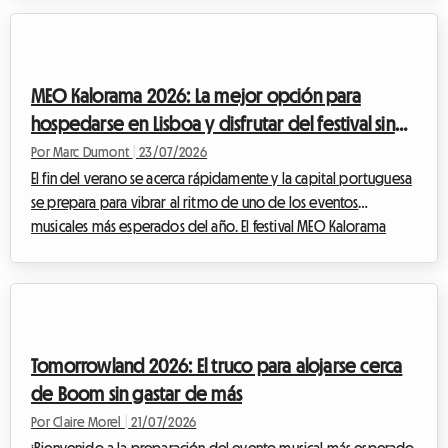
europea imprescindible. Pero aunque la experiencia musical
sea siempre memorable, el tema del alojamiento sigue siendo
un quebradero de cabeza para muchos. En Roomlala, sabemos
lo esencial que es la comodidad para disfrutar al máximo de
MEO Kalorama 2026: La mejor opción para
un evento así. Por eso, le...
hospedarse en Lisboa y disfrutar del festival sin
gastar una fortuna
Por Marc Dumont
|
23/07/2026
El fin del verano se acerca rápidamente y la capital portuguesa
se prepara para vibrar al ritmo de uno de los eventos
musicales más esperados del año. El festival MEO Kalorama
atrae a miles de fanáticos de la música provenientes de todos
los rincones de Europa para celebrar el final de la temporada
estival en un ambiente eléctrico. Sin embargo, si bien la
emoción está en su punto máximo, surge una pregunta crucial
para muchos viajeros: ¿cómo encontrar un alojamiento para el
Tomorrowland 2026: El truco para alojarse cerca
MEO Kalorama 2026 ase...
de Boom sin gastar de más
Por Claire Morel
|
21/07/2026