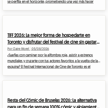
se perfila en el horizonte, prometiendo una vez más hacer
vibrar a la capital olímpica. En Roomlala, sabemos lo mucho
que puede afectar al presupuesto de un aficionado al deporte
asistir a un evento de tal magnitud. Entre las entradas, el
transporte y los gastos imprevistos, la cuenta aumenta
rápidamente. Pero a menudo es el alojamiento en Lausana el
TIFF 2026: La mejor forma de hospedarte en
que representa el gasto ...
Toronto y disfrutar del festival de cine sin gastar
una fortuna
Por Claire Morel
|
05/08/2026
¿Sueñas con caminar por la alfombra roja, asistir a estrenos
mundiales y cruzarte con tus actores favoritos a la vuelta de la
esquina? El Festival Internacional de Cine de Toronto es el
evento imperdible del año para cualquier cinéfilo que se
precie. Sin embargo, organizar tu viaje para este evento
mundial puede convertirse rápidamente en un rompecabezas
financiero, especialmente en lo que respecta al alojamiento. En
Roomlala, sabemos lo crucial que es encontrar un lugar
Fiesta del Cómic de Bruselas 2026: La alternativa
cómodo donde quedarse si...
para un fin de semana 100% cómic y alojamiento