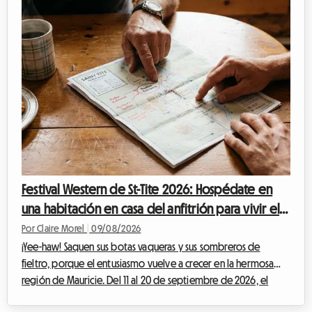
Festival Western de St-Tite 2026: Hospédate en
una habitación en casa del anfitrión para vivir el
evento al 100% con Roomlala
Por Claire Morel
|
09/08/2026
¡Yee-haw! Saquen sus botas vaqueras y sus sombreros de
fieltro, porque el entusiasmo vuelve a crecer en la hermosa
región de Mauricie. Del 11 al 20 de septiembre de 2026, el
encantador municipio de Saint-Tite se prepara para vibrar al