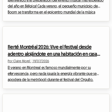
¡Bienvenido a la preparación del evento musical más esperado
del año en Bélgica! Cada verano, el pequeño municipio de
Boom se transforma en el epicentro mundial de la música
electrónica, atrayendo a entusiastas de todos los rincones del
planeta. Para la próxima edición, encontrar un alojamiento
para Tomorrowland 2026 ya se ha convertido en un desafío
para muchos asistentes. En Roomlala, sabemos lo rápido que la
búsqueda de un lugar asequible, seguro y cómodo puede
Fierté Montréal 2026: Vive el festival desde
convertirse en una fuente de es...
adentro alojándote en una habitación en casa
del anfitrión
Por Claire Morel
|
19/07/2026
El verano en Montreal es famoso mundialmente por su
efervescencia, pero nada iguala la energía vibrante que se
apodera de la metrópoli durante el festival del Orgullo.
Mientras que la edición del Orgullo de Montreal 2026 ya se
perfila como un evento histórico, los preparativos avanzan a
buen ritmo para recibir a cientos de miles de visitantes que
llegan a celebrar la diversidad, la inclusión y los derechos de
las comunidades 2SLGBTQIA+.Sin embargo, para muchos