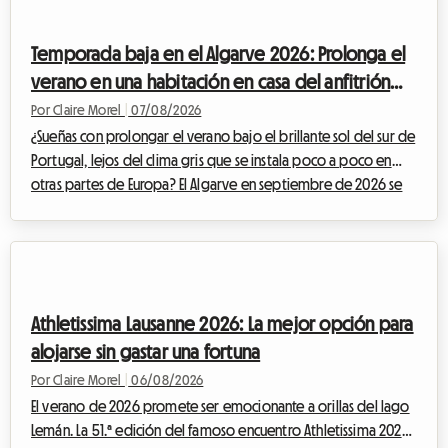
puede volverse la búsqueda de vivienda durante estos
periodos de gran afluencia. Los hoteles se llenan con meses de
Temporada baja en el Algarve 2026: Prolonga el
antelación o proponen tarifa...
verano en una habitación en casa del anfitrión
para evitar el aumento de precios
Por Claire Morel
|
07/08/2026
¿Sueñas con prolongar el verano bajo el brillante sol del sur de
Portugal, lejos del clima gris que se instala poco a poco en
otras partes de Europa? El Algarve en septiembre de 2026 se
impone como una opción indiscutible. Con sus acantilados
dorados, sus aguas cristalinas y su clima excepcionalmente
templado, esta región sigue atrayendo a viajeros en busca de
una escapada. En Roomlala, sabemos lo mágico que es este
periodo del año para descubrir el litoral portugués. Sin
Athletissima Lausanne 2026: La mejor opción para
embargo, un obstáculo i...
alojarse sin gastar una fortuna
Por Claire Morel
|
06/08/2026
El verano de 2026 promete ser emocionante a orillas del lago
Lemán. La 51.ª edición del famoso encuentro Athletissima 2026