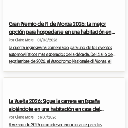
mercado al aire libre. Pero un evento excepcional implica
también una afluencia masiva de visitantes. Encontrar un lugar
donde dormir se convierte rápidame...
Gran Premio de F1 de Monza 2026: La mejor
opción para hospedarse en una habitación en
casa del anfitrión sin exceder tu presupuesto
Por Claire Morel
|
01/08/2026
La cuenta regresiva ha comenzado para uno de los eventos
automovilísticos más esperados de la década. Del 4 al 6 de
septiembre de 2026, el Autodromo Nazionale di Monza, el
célebre "Templo de la Velocidad", acogerá el F1 Monza 2026.
Cada año, decenas de miles de Tifosi y apasionados venidos
de todo el mundo convergen en Lombardía para vibrar al
ritmo de los motores. Pero aunque el espectáculo en la pista
promete ser grandioso, la preparación del viaje puede
La Vuelta 2026: Sigue la carrera en España
convertirse rápidamente en un verdadero...
alojándote en una habitación en casa del
anfitrión con Roomlala
Por Claire Morel
|
31/07/2026
El verano de 2026 promete ser emocionante para los