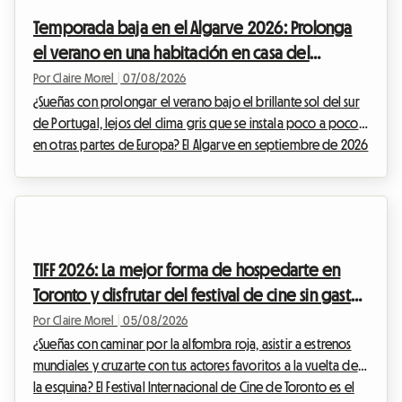
Temporada baja en el Algarve 2026: Prolonga
el verano en una habitación en casa del
anfitrión para evitar el aumento de precios
Por Claire Morel
|
07/08/2026
¿Sueñas con prolongar el verano bajo el brillante sol del sur
de Portugal, lejos del clima gris que se instala poco a poco
en otras partes de Europa? El Algarve en septiembre de 2026
se impone como una opción indiscutible. Con sus
acantilados dorados, sus aguas cristalinas y su clima
excepcionalmente templado, esta región sigue atrayendo a
viajeros en busca de una escapada. En Roomlala, sabemos lo
mágico que es este periodo del año para descubrir el litoral
TIFF 2026: La mejor forma de hospedarte en
portugués. Sin embargo, un obstáculo i...
Toronto y disfrutar del festival de cine sin gastar
una fortuna
Por Claire Morel
|
05/08/2026
¿Sueñas con caminar por la alfombra roja, asistir a estrenos
mundiales y cruzarte con tus actores favoritos a la vuelta de
la esquina? El Festival Internacional de Cine de Toronto es el