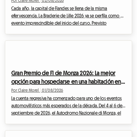
más
Por Claire Morel
|
02/08/2026
Cada año, la capital de Flandes se llena de la misma
efervescencia. La Braderie de Lille 2026 ya se perfila como el
evento imprescindible del inicio del curso. Previsto
oficialmente desde el sábado 5 de septiembre a las 8:00
hasta el domingo 6 de septiembre a las 18:00, esta gran
fiesta popular transformará la metrópoli de Lille en un
inmenso mercado al aire libre. Pero un evento excepcional
implica también una afluencia masiva de visitantes. Encontrar
un lugar donde dormir se convierte rápidame...
Gran Premio de F1 de Monza 2026: La mejor
opción para hospedarse en una habitación en
casa del anfitrión sin exceder tu presupuesto
Por Claire Morel
|
01/08/2026
La cuenta regresiva ha comenzado para uno de los eventos
automovilísticos más esperados de la década. Del 4 al 6 de
septiembre de 2026, el Autodromo Nazionale di Monza, el
célebre "Templo de la Velocidad", acogerá el F1 Monza 2026.
Cada año, decenas de miles de Tifosi y apasionados venidos
de todo el mundo convergen en Lombardía para vibrar al