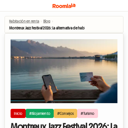
Habitación en renta
›
Blog
›
Montreux Jazz Festival 2026: La alternativa de habitación en casa del anfitrión 
Inicio
#Alojamiento
#Consejos
#Turismo
Montreux Jazz Festival 2026: La