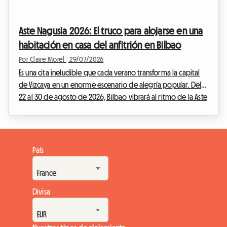
ritmo de los motores. Pero aunque el espectáculo en la pista
promete ser grandioso, la preparación del viaje puede
Aste Nagusia 2026: El truco para alojarse en una
convertirse rápidamente en un verdadero...
habitación en casa del anfitrión en Bilbao
Por Claire Morel
|
29/07/2026
Es una cita ineludible que cada verano transforma la capital
de Vizcaya en un enorme escenario de alegría popular. Del
22 al 30 de agosto de 2026, Bilbao vibrará al ritmo de la Aste
Nagusia, su famosa Semana Grande. Aunque el evento atrae a
cientos de miles de visitantes dispuestos a celebrar la cultura
vasca, plantea un desafío importante: encontrar alojamiento
asequible. Ante hoteles completos con meses de antelación
País
y tarifas que se disparan, en Roomlala le proponemos una
alternativa económic...
Divisa