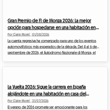
mercado al aire libre. Pero un evento excepcional implica
también una afluencia masiva de visitantes. Encontrar un lugar
donde dormir se convierte rápidame...
Gran Premio de F1 de Monza 2026: La mejor
opción para hospedarse en una habitación en
casa del anfitrión sin exceder tu presupuesto
Por Claire Morel
|
01/08/2026
La cuenta regresiva ha comenzado para uno de los eventos
automovilísticos más esperados de la década. Del 4 al 6 de
septiembre de 2026, el Autodromo Nazionale di Monza, el
célebre "Templo de la Velocidad", acogerá el F1 Monza 2026.
Cada año, decenas de miles de Tifosi y apasionados venidos
de todo el mundo convergen en Lombardía para vibrar al
ritmo de los motores. Pero aunque el espectáculo en la pista
promete ser grandioso, la preparación del viaje puede
La Vuelta 2026: Sigue la carrera en España
convertirse rápidamente en un verdadero...
alojándote en una habitación en casa del
anfitrión con Roomlala
Por Claire Morel
|
31/07/2026
El verano de 2026 promete ser emocionante para los