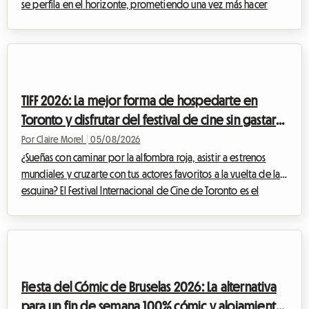
se perfila en el horizonte, prometiendo una vez más hacer
vibrar a la capital olímpica. En Roomlala, sabemos lo mucho
que puede afectar al presupuesto de un aficionado al deporte
asistir a un evento de tal magnitud. Entre las entradas, el
transporte y los gastos imprevistos, la cuenta aumenta
rápidamente. Pero a menudo es el alojamiento en Lausana el
TIFF 2026: La mejor forma de hospedarte en
que representa el gasto ...
Toronto y disfrutar del festival de cine sin gastar
una fortuna
Por Claire Morel
|
05/08/2026
¿Sueñas con caminar por la alfombra roja, asistir a estrenos
mundiales y cruzarte con tus actores favoritos a la vuelta de la
esquina? El Festival Internacional de Cine de Toronto es el
evento imperdible del año para cualquier cinéfilo que se
precie. Sin embargo, organizar tu viaje para este evento
mundial puede convertirse rápidamente en un rompecabezas
financiero, especialmente en lo que respecta al alojamiento. En
Roomlala, sabemos lo crucial que es encontrar un lugar
Fiesta del Cómic de Bruselas 2026: La alternativa
cómodo donde quedarse si...
para un fin de semana 100% cómic y alojamiento