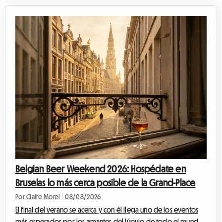
ritmo frenético de la 58.ª edición de su famoso festival. Siendo
un evento imperdible del otoño quebequense, atrae a
multitudes colosales que llegan a celebrar la cultura country,
asistir a emocionantes rodeos profesionales y disfrutar de un
ambiente festivo único ...
Belgian Beer Weekend 2026: Hospédate en
Bruselas lo más cerca posible de la Grand-Place
Por Claire Morel
|
08/08/2026
El final del verano se acerca y con él llega uno de los eventos
más esperados por los amantes del lúpulo de todo el mundo.