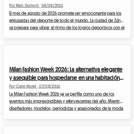
Por Marc Dumont
|
08/08/2026
El mes de agosto de 2026 promete ser emocionante para los
entusiastas del deporte de todo el mundo. La ciudad de Zúrich
se prepara para vibrar al ritmo de los logros deportivos con el
muy esperado regreso del encuentro Weltklasse. Este
prestigioso evento, una verdadera institución en el calendario
deportivo internacional, atrae cada año a miles de aficionados
deseosos de admirar a la élite del atletismo. Sin embargo,
aunque el espectáculo en la pista está garantizado, la
Milan Fashion Week 2026: La alternativa elegante
organización de la estan...
y asequible para hospedarse en una habitación
en casa del anfitrión
Por Claire Morel
|
07/08/2026
La Milan Fashion Week 2026 ya se perfila como uno de los
eventos más imprescindibles y efervescentes del año. Mientras
diseñadores, modelos, periodistas y apasionados de la moda
de todo el mundo convergen en la capital lombarda, surge
una pregunta crucial: ¿cómo encontrar alojamiento de calidad
sin gastar una fortuna? En Roomlala, sabemos lo difícil que