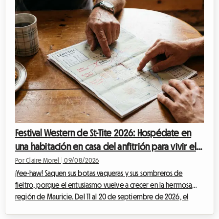
Festival Western de St-Tite 2026: Hospédate en
una habitación en casa del anfitrión para vivir el
evento al 100% con Roomlala
Por Claire Morel
|
09/08/2026
¡Yee-haw! Saquen sus botas vaqueras y sus sombreros de
fieltro, porque el entusiasmo vuelve a crecer en la hermosa
región de Mauricie. Del 11 al 20 de septiembre de 2026, el
encantador municipio de Saint-Tite se prepara para vibrar al