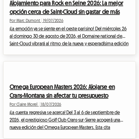
Alojamiento para Rock en Seine 2026: La mejor
viajeros, el entusiasmo pronto da p...
opción cerca de Saint-Cloud sin gastar de más
Por Marc Dumont
|
19/07/2026
¡La emoción ya se siente en el oeste parisino! Del miércoles 26
al domingo 30 de agosto de 2026, el Domaine national de
Saint-Cloud vibrará al ritmo de la nueva y esperadísima edición
de Rock en Seine. Con una programación que promete ser
legendaria, reuniendo a cabezas de cartel internacionales
monumentales como The Cure, Nick Cave & The Bad Seeds, Tyler
The Creator e incluso Deftones, los asistentes al festival de toda
Europa se preparan para converger hacia la capital francesa. Sin
Omega European Masters 2026: Alojarse en
embargo, e...
Crans-Montana sin afectar tu presupuesto
Por Claire Morel
|
18/07/2026
¡La cuenta regresiva se acerca! Del 3 al 6 de septiembre de
2026, el prestigioso Golf Club Crans-sur-Sierre acogerá una
nueva edición del Omega European Masters. Esta cita
imprescindible del DP World Tour atrae cada final de verano a