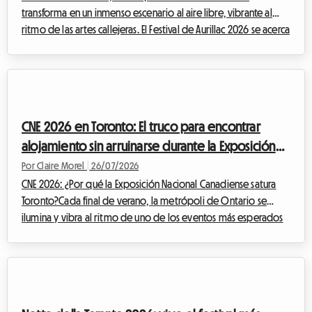
transforma en un inmenso escenario al aire libre, vibrante al
ritmo de las artes callejeras. El Festival de Aurillac 2026 se acerca
rápidamente y promete, una vez más, atraer a inmensas
multitudes llegadas de todo el mundo. Si bien el entusiasmo
artístico está garantizado, la cuestión del alojamiento se
convierte rápidamente en un verdadero rompecabezas para
los miles de visitantes. En Roomlala, sabemos lo estresante que
CNE 2026 en Toronto: El truco para encontrar
puede ser buscar u...
alojamiento sin arruinarse durante la Exposición
Nacional
Por Claire Morel
|
26/07/2026
CNE 2026: ¿Por qué la Exposición Nacional Canadiense satura
Toronto?Cada final de verano, la metrópoli de Ontario se
ilumina y vibra al ritmo de uno de los eventos más esperados
de América del Norte. La Exposición Nacional Canadiense,
cariñosamente llamada The Ex, es la cita ineludible que marca la
transición entre los cálidos días estivales y el regreso a la rutina.
Para la edición de la CNE 2026, que se llevará a cabo del 21 de
agosto al 7 de septiembre de 2026 en Exhibition Place de