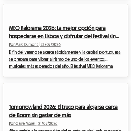
europea imprescindible. Pero aunque la experiencia musical
sea siempre memorable, el tema del alojamiento sigue siendo
un quebradero de cabeza para muchos. En Roomlala, sabemos
lo esencial que es la comodidad para disfrutar al máximo de
MEO Kalorama 2026: La mejor opción para
un evento así. Por eso, le...
hospedarse en Lisboa y disfrutar del festival sin
gastar una fortuna
Por Marc Dumont
|
23/07/2026
El fin del verano se acerca rápidamente y la capital portuguesa
se prepara para vibrar al ritmo de uno de los eventos
musicales más esperados del año. El festival MEO Kalorama
atrae a miles de fanáticos de la música provenientes de todos
los rincones de Europa para celebrar el final de la temporada
estival en un ambiente eléctrico. Sin embargo, si bien la
emoción está en su punto máximo, surge una pregunta crucial
para muchos viajeros: ¿cómo encontrar un alojamiento para el
Tomorrowland 2026: El truco para alojarse cerca
MEO Kalorama 2026 ase...
de Boom sin gastar de más
Por Claire Morel
|
21/07/2026