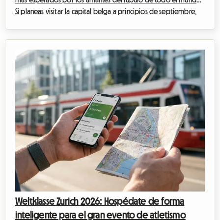
Si planeas visitar la capital belga a principios de septiembre,
seguro que ya has oído hablar del gran encuentro cervecero
que anima el centro histórico. En Roomlala, sabemos lo
complejo que puede ser organizar tu estancia durante los
grandes eventos internacionales. Los hoteles se llenan con
meses de antelación y los precios se disparan. Por eso, te
proponemos una alternati...
Weltklasse Zurich 2026: Hospédate de forma
inteligente para el gran evento de atletismo