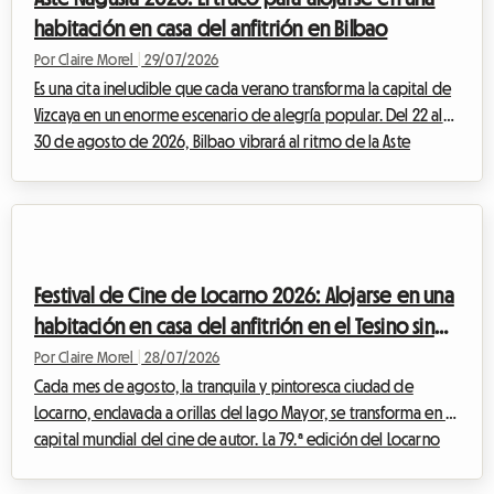
masiva, los p...
habitación en casa del anfitrión en Bilbao
Por Claire Morel
|
29/07/2026
Es una cita ineludible que cada verano transforma la capital de
Vizcaya en un enorme escenario de alegría popular. Del 22 al
30 de agosto de 2026, Bilbao vibrará al ritmo de la Aste
Nagusia, su famosa Semana Grande. Aunque el evento atrae a
cientos de miles de visitantes dispuestos a celebrar la cultura
vasca, plantea un desafío importante: encontrar alojamiento
asequible. Ante hoteles completos con meses de antelación y
tarifas que se disparan, en Roomlala le proponemos una
Festival de Cine de Locarno 2026: Alojarse en una
alternativa económic...
habitación en casa del anfitrión en el Tesino sin
gastar una fortuna
Por Claire Morel
|
28/07/2026
Cada mes de agosto, la tranquila y pintoresca ciudad de
Locarno, enclavada a orillas del lago Mayor, se transforma en la
capital mundial del cine de autor. La 79.ª edición del Locarno
Film Festival 2026, que se celebrará del 5 al 15 de agosto, se
perfila ya como una cita ineludible para los cinéfilos de todo el