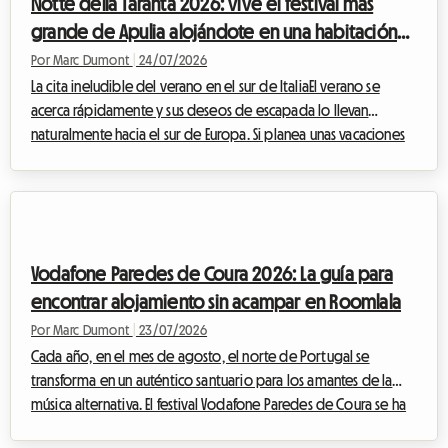
Notte della Taranta 2026: vive el festival más
Toronto, ...
grande de Apulia alojándote en una habitación
en casa del anfitrión con Roomlala
Por Marc Dumont
|
24/07/2026
La cita ineludible del verano en el sur de ItaliaEl verano se
acerca rápidamente y sus deseos de escapada lo llevan
naturalmente hacia el sur de Europa. Si planea unas vacaciones
en agosto en Italia, hay un evento cultural y musical que no
debe perderse bajo ninguna circunstancia: la Notte della
Taranta 2026. Cada año, este festival transforma el tacón de la
bota italiana en una inmensa pista de baile al aire libre,
celebrando las tradiciones ancestrales de Salento con una
Vodafone Paredes de Coura 2026: La guía para
energía contagiosa.Sin...
encontrar alojamiento sin acampar en Roomlala
Por Marc Dumont
|
23/07/2026
Cada año, en el mes de agosto, el norte de Portugal se
transforma en un auténtico santuario para los amantes de la
música alternativa. El festival Vodafone Paredes de Coura se ha
convertido, a lo largo de las décadas, en una institución