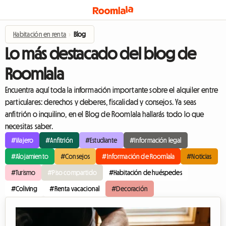
Habitación en renta
›
Blog
Lo más destacado del blog de
Roomlala
Encuentra aquí toda la información importante sobre el alquiler entre
particulares: derechos y deberes, fiscalidad y consejos. Ya seas
anfitrión o inquilino, en el Blog de Roomlala hallarás todo lo que
necesitas saber.
#Viajero
#Anfitrión
#Estudiante
#Información legal
#Alojamiento
#Consejos
#Información de Roomlala
#Noticias
#Turismo
#Piso compartido
#Habitación de huéspedes
#Coliving
#Renta vacacional
#Decoración