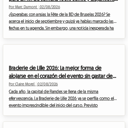
económico
Por Marc Dumont
|
02/08/2026
¿Esperabas con ansias la Fête de la BD de Bruselas 2026? Se
acerca el inicio de septiembre y quizá ya habías marcado las
fechas en tu agenda. Sin embargo, una noticia inesperada ha
alterado el calendario cultural belga. Ante esta situación, en
Roomlala, hemos decidido reinventar tu estancia. Si bien el
evento oficial no se llevará a cabo, la capital belga rebosa de
tesoros permanentes para los apasionados del noveno arte.
Este artículo te explica cómo transformar esta decepción en
Braderie de Lille 2026: La mejor forma de
una oportunida...
alojarse en el corazón del evento sin gastar de
más
Por Claire Morel
|
02/08/2026
Cada año, la capital de Flandes se llena de la misma
efervescencia. La Braderie de Lille 2026 ya se perfila como el
evento imprescindible del inicio del curso. Previsto
oficialmente desde el sábado 5 de septiembre a las 8:00 hasta
el domingo 6 de septiembre a las 18:00, esta gran fiesta
popular transformará la metrópoli de Lille en un inmenso