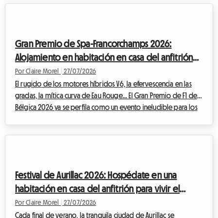
mundo. Aunque la magia es innegable frente a la gran pantalla,
la preparación de este viaje puede convertirse rápidamente
en un quebradero de cabeza, especialmente cuando se trata
Gran Premio de Spa-Francorchamps 2026:
de enco...
Alojamiento en habitación en casa del anfitrión
para vivir la F1 sin arruinarse
Por Claire Morel
|
27/07/2026
El rugido de los motores híbridos V6, la efervescencia en las
gradas, la mítica curva de Eau Rouge... El Gran Premio de F1 de
Bélgica 2026 ya se perfila como un evento ineludible para los
entusiastas del automovilismo. Sin embargo, hay que tener
cuidado con un cambio importante este año: históricamente
programada para finales de agosto, la carrera se ha
adelantado y se celebrará oficialmente del 17 al 19 de julio de
2026. Esta modificación en el calendario requiere una
Festival de Aurillac 2026: Hospédate en una
planificación aún mayor po...
habitación en casa del anfitrión para vivir el
teatro callejero sin gastar de más
Por Claire Morel
|
27/07/2026
Cada final de verano, la tranquila ciudad de Aurillac se