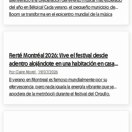
¡Bienvenido a la preparación del evento musical más esperado
del año en Bélgica! Cada verano, el pequeño municipio de
Boom se transforma en el epicentro mundial de la música
electrónica, atrayendo a entusiastas de todos los rincones del
planeta. Para la próxima edición, encontrar un alojamiento
para Tomorrowland 2026 ya se ha convertido en un desafío
para muchos asistentes. En Roomlala, sabemos lo rápido que la
búsqueda de un lugar asequible, seguro y cómodo puede
Fierté Montréal 2026: Vive el festival desde
convertirse en una fuente de es...
adentro alojándote en una habitación en casa
del anfitrión
Por Claire Morel
|
19/07/2026
El verano en Montreal es famoso mundialmente por su
efervescencia, pero nada iguala la energía vibrante que se
apodera de la metrópoli durante el festival del Orgullo.
Mientras que la edición del Orgullo de Montreal 2026 ya se
perfila como un evento histórico, los preparativos avanzan a
buen ritmo para recibir a cientos de miles de visitantes que
llegan a celebrar la diversidad, la inclusión y los derechos de
las comunidades 2SLGBTQIA+.Sin embargo, para muchos