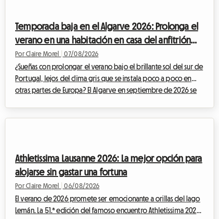
puede volverse la búsqueda de vivienda durante estos
periodos de gran afluencia. Los hoteles se llenan con meses de
Temporada baja en el Algarve 2026: Prolonga el
antelación o proponen tarifa...
verano en una habitación en casa del anfitrión
para evitar el aumento de precios
Por Claire Morel
|
07/08/2026
¿Sueñas con prolongar el verano bajo el brillante sol del sur de
Portugal, lejos del clima gris que se instala poco a poco en
otras partes de Europa? El Algarve en septiembre de 2026 se
impone como una opción indiscutible. Con sus acantilados
dorados, sus aguas cristalinas y su clima excepcionalmente
templado, esta región sigue atrayendo a viajeros en busca de
una escapada. En Roomlala, sabemos lo mágico que es este
periodo del año para descubrir el litoral portugués. Sin
Athletissima Lausanne 2026: La mejor opción para
embargo, un obstáculo i...
alojarse sin gastar una fortuna
Por Claire Morel
|
06/08/2026
El verano de 2026 promete ser emocionante a orillas del lago
Lemán. La 51.ª edición del famoso encuentro Athletissima 2026