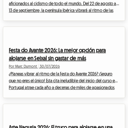
aficionados al ciclismo de todo el mundo. Del 22 de agosto al
13 de septiembre, la península ibérica vibrará al ritmo de las
pedaladas, las escapadas heroicas y las multitudes entusiastas.
La Vuelta 2026, 81ª edición de esta mítica Gran Vuelta, promete
un espectáculo deportivo de una intensidad poco común.
Para los apasionados que deseen vivir el evento lo más cerca
posible de los corredores, seguir las etapas día a día es el
Festa do Avante 2026: La mejor opción para
sueño de toda una v...
alojarse en Seixal sin gastar de más
Por Marc Dumont
|
30/07/2026
¿Planeas vibrar al ritmo de la Festa do Avante 2026? ¡Seguro
que no eres el único! Esta cita ineludible del inicio del curso en
Portugal atrae cada año a decenas de miles de apasionados
de la música, la cultura y los debates. Pero este año, el evento
adquiere una dimensión totalmente excepcional. Sin embargo,
un evento importante a menudo conlleva un rompecabezas
logístico, especialmente cuando se trata de encontrar un lugar
donde dormir sin arruinar tu presupuesto. Ante la demanda
Aste Nagusia 2026: El truco para alojarse en una