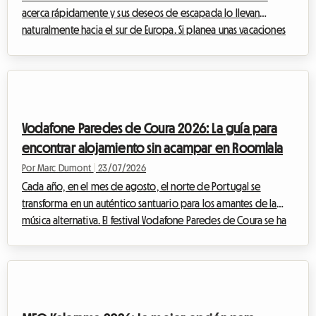
acerca rápidamente y sus deseos de escapada lo llevan
naturalmente hacia el sur de Europa. Si planea unas vacaciones
en agosto en Italia, hay un evento cultural y musical que no
debe perderse bajo ninguna circunstancia: la Notte della
Taranta 2026. Cada año, este festival transforma el tacón de la
bota italiana en una inmensa pista de baile al aire libre,
celebrando las tradiciones ancestrales de Salento con una
Vodafone Paredes de Coura 2026: La guía para
energía contagiosa.Sin...
encontrar alojamiento sin acampar en Roomlala
Por Marc Dumont
|
23/07/2026
Cada año, en el mes de agosto, el norte de Portugal se
transforma en un auténtico santuario para los amantes de la
música alternativa. El festival Vodafone Paredes de Coura se ha
convertido, a lo largo de las décadas, en una institución
europea imprescindible. Pero aunque la experiencia musical
sea siempre memorable, el tema del alojamiento sigue siendo
un quebradero de cabeza para muchos. En Roomlala, sabemos
lo esencial que es la comodidad para disfrutar al máximo de