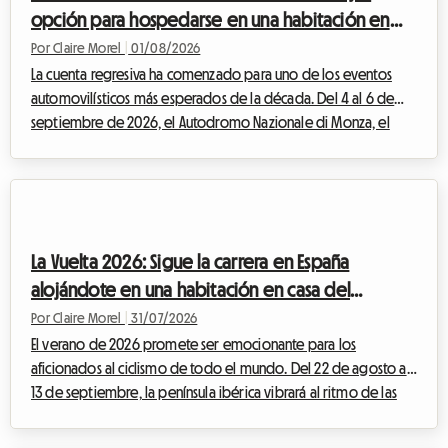
opción para hospedarse en una habitación en
casa del anfitrión sin exceder tu presupuesto
Por Claire Morel
|
01/08/2026
La cuenta regresiva ha comenzado para uno de los eventos
automovilísticos más esperados de la década. Del 4 al 6 de
septiembre de 2026, el Autodromo Nazionale di Monza, el
célebre "Templo de la Velocidad", acogerá el F1 Monza 2026.
Cada año, decenas de miles de Tifosi y apasionados venidos
de todo el mundo convergen en Lombardía para vibrar al
ritmo de los motores. Pero aunque el espectáculo en la pista
promete ser grandioso, la preparación del viaje puede
La Vuelta 2026: Sigue la carrera en España
convertirse rápidamente en un verdadero...
alojándote en una habitación en casa del
anfitrión con Roomlala
Por Claire Morel
|
31/07/2026
El verano de 2026 promete ser emocionante para los
aficionados al ciclismo de todo el mundo. Del 22 de agosto al
13 de septiembre, la península ibérica vibrará al ritmo de las
pedaladas, las escapadas heroicas y las multitudes entusiastas.
La Vuelta 2026, 81ª edición de esta mítica Gran Vuelta, promete