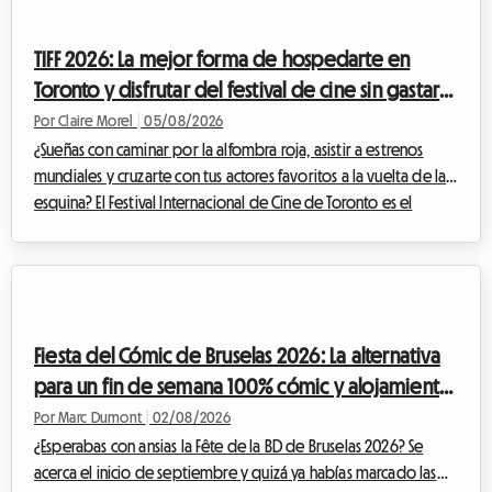
transporte y los gastos imprevistos, la cuenta aumenta
rápidamente. Pero a menudo es el alojamiento en Lausana el
TIFF 2026: La mejor forma de hospedarte en
que representa el gasto ...
Toronto y disfrutar del festival de cine sin gastar
una fortuna
Por Claire Morel
|
05/08/2026
¿Sueñas con caminar por la alfombra roja, asistir a estrenos
mundiales y cruzarte con tus actores favoritos a la vuelta de la
esquina? El Festival Internacional de Cine de Toronto es el
evento imperdible del año para cualquier cinéfilo que se
precie. Sin embargo, organizar tu viaje para este evento
mundial puede convertirse rápidamente en un rompecabezas
financiero, especialmente en lo que respecta al alojamiento. En
Roomlala, sabemos lo crucial que es encontrar un lugar
Fiesta del Cómic de Bruselas 2026: La alternativa
cómodo donde quedarse si...
para un fin de semana 100% cómic y alojamiento
económico
Por Marc Dumont
|
02/08/2026
¿Esperabas con ansias la Fête de la BD de Bruselas 2026? Se
acerca el inicio de septiembre y quizá ya habías marcado las