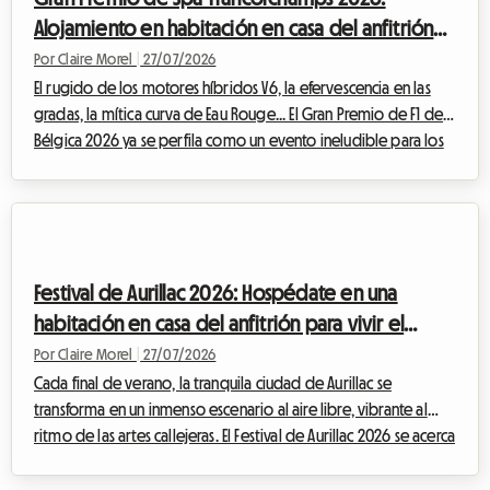
de enco...
Alojamiento en habitación en casa del anfitrión
para vivir la F1 sin arruinarse
Por Claire Morel
|
27/07/2026
El rugido de los motores híbridos V6, la efervescencia en las
gradas, la mítica curva de Eau Rouge... El Gran Premio de F1 de
Bélgica 2026 ya se perfila como un evento ineludible para los
entusiastas del automovilismo. Sin embargo, hay que tener
cuidado con un cambio importante este año: históricamente
programada para finales de agosto, la carrera se ha
adelantado y se celebrará oficialmente del 17 al 19 de julio de
2026. Esta modificación en el calendario requiere una
Festival de Aurillac 2026: Hospédate en una
planificación aún mayor po...
habitación en casa del anfitrión para vivir el
teatro callejero sin gastar de más
Por Claire Morel
|
27/07/2026
Cada final de verano, la tranquila ciudad de Aurillac se
transforma en un inmenso escenario al aire libre, vibrante al
ritmo de las artes callejeras. El Festival de Aurillac 2026 se acerca
rápidamente y promete, una vez más, atraer a inmensas
multitudes llegadas de todo el mundo. Si bien el entusiasmo