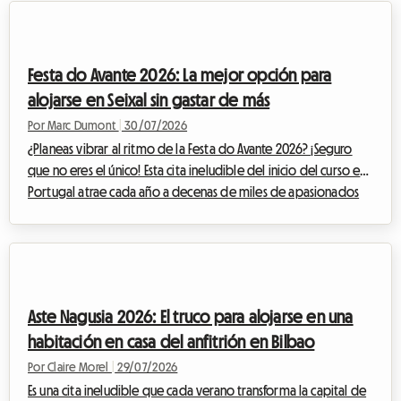
un espectáculo deportivo de una intensidad poco común.
Para los apasionados que deseen vivir el evento lo más cerca
posible de los corredores, seguir las etapas día a día es el
Festa do Avante 2026: La mejor opción para
sueño de toda una v...
alojarse en Seixal sin gastar de más
Por Marc Dumont
|
30/07/2026
¿Planeas vibrar al ritmo de la Festa do Avante 2026? ¡Seguro
que no eres el único! Esta cita ineludible del inicio del curso en
Portugal atrae cada año a decenas de miles de apasionados
de la música, la cultura y los debates. Pero este año, el evento
adquiere una dimensión totalmente excepcional. Sin embargo,
un evento importante a menudo conlleva un rompecabezas
logístico, especialmente cuando se trata de encontrar un lugar
donde dormir sin arruinar tu presupuesto. Ante la demanda
Aste Nagusia 2026: El truco para alojarse en una
masiva, los p...
habitación en casa del anfitrión en Bilbao
Por Claire Morel
|
29/07/2026
Es una cita ineludible que cada verano transforma la capital de