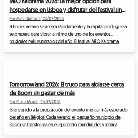
MEO Kalorama 2026: La mejor opción para
un evento así. Por eso, le...
hospedarse en Lisboa y disfrutar del festival sin
gastar una fortuna
Por Marc Dumont
|
23/07/2026
El fin del verano se acerca rápidamente y la capital portuguesa
se prepara para vibrar al ritmo de uno de los eventos
musicales más esperados del año. El festival MEO Kalorama
atrae a miles de fanáticos de la música provenientes de todos
los rincones de Europa para celebrar el final de la temporada
estival en un ambiente eléctrico. Sin embargo, si bien la
emoción está en su punto máximo, surge una pregunta crucial
para muchos viajeros: ¿cómo encontrar un alojamiento para el
Tomorrowland 2026: El truco para alojarse cerca
MEO Kalorama 2026 ase...
de Boom sin gastar de más
Por Claire Morel
|
21/07/2026
¡Bienvenido a la preparación del evento musical más esperado
del año en Bélgica! Cada verano, el pequeño municipio de
Boom se transforma en el epicentro mundial de la música
electrónica, atrayendo a entusiastas de todos los rincones del