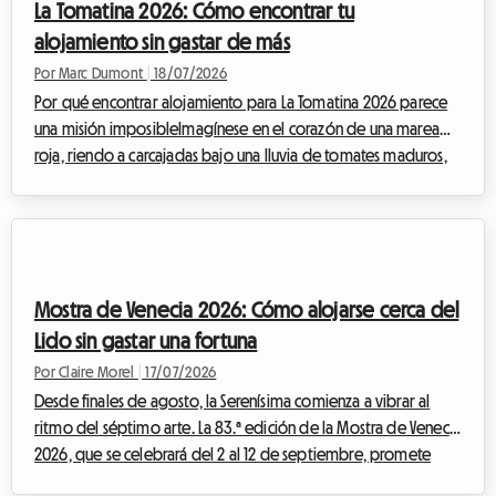
La Tomatina 2026: Cómo encontrar tu
Los hoteles cuelgan el cartel de co...
alojamiento sin gastar de más
Por Marc Dumont
|
18/07/2026
Por qué encontrar alojamiento para La Tomatina 2026 parece
una misión imposibleImagínese en el corazón de una marea
roja, riendo a carcajadas bajo una lluvia de tomates maduros,
rodeado de miles de personas que han venido de todo el
mundo para compartir este momento de euforia colectiva. La
Tomatina, esta fiesta emblemática que tiene lugar cada año a
finales de agosto, es una experiencia que hay que vivir al
menos una vez en la vida. Para la próxima edición, que se
Mostra de Venecia 2026: Cómo alojarse cerca del
celebrará el miércoles 26 de a...
Lido sin gastar una fortuna
Por Claire Morel
|
17/07/2026
Desde finales de agosto, la Serenísima comienza a vibrar al
ritmo del séptimo arte. La 83.ª edición de la Mostra de Venecia
2026, que se celebrará del 2 al 12 de septiembre, promete
atraer a miles de cinéfilos, periodistas y profesionales de la