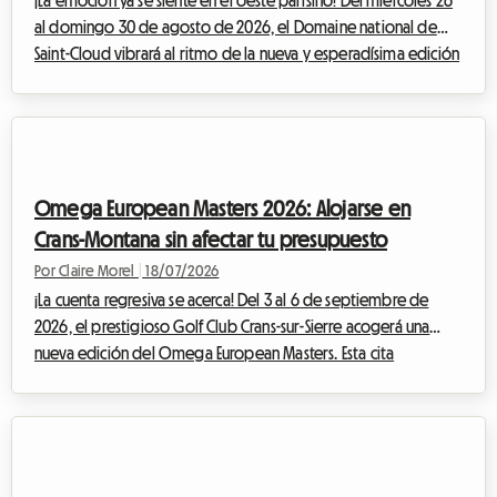
¡La emoción ya se siente en el oeste parisino! Del miércoles 26
al domingo 30 de agosto de 2026, el Domaine national de
Saint-Cloud vibrará al ritmo de la nueva y esperadísima edición
de Rock en Seine. Con una programación que promete ser
legendaria, reuniendo a cabezas de cartel internacionales
monumentales como The Cure, Nick Cave & The Bad Seeds, Tyler
The Creator e incluso Deftones, los asistentes al festival de toda
Europa se preparan para converger hacia la capital francesa. Sin
Omega European Masters 2026: Alojarse en
embargo, e...
Crans-Montana sin afectar tu presupuesto
Por Claire Morel
|
18/07/2026
¡La cuenta regresiva se acerca! Del 3 al 6 de septiembre de
2026, el prestigioso Golf Club Crans-sur-Sierre acogerá una
nueva edición del Omega European Masters. Esta cita
imprescindible del DP World Tour atrae cada final de verano a
miles de apasionados de todo el mundo, quienes vienen a
admirar a los mejores golfistas del planeta en un entorno
alpino impresionante. Pero ante esta afluencia masiva,
encontrar un alojamiento asequible suele ser toda una odisea.