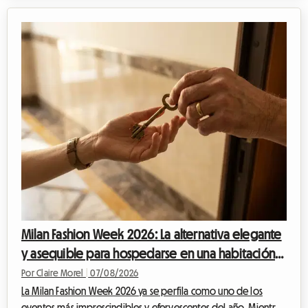
prestigioso evento, una verdadera institución en el calendario
deportivo internacional, atrae cada año a miles de aficionados
deseosos de admirar a la élite del atletismo. Sin embargo,
aunque el espectáculo en la pista está garantizado, la
organización de la estan...
Milan Fashion Week 2026: La alternativa elegante
y asequible para hospedarse en una habitación
en casa del anfitrión
Por Claire Morel
|
07/08/2026
La Milan Fashion Week 2026 ya se perfila como uno de los
eventos más imprescindibles y efervescentes del año. Mientras