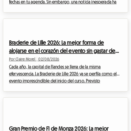
fechas en tu agenda. Sin embargo, una noticia inesperada ha
alterado el calendario cultural belga. Ante esta situación, en
Roomlala, hemos decidido reinventar tu estancia. Si bien el
evento oficial no se llevará a cabo, la capital belga rebosa de
tesoros permanentes para los apasionados del noveno arte.
Este artículo te explica cómo transformar esta decepción en
Braderie de Lille 2026: La mejor forma de
una oportunida...
alojarse en el corazón del evento sin gastar de
más
Por Claire Morel
|
02/08/2026
Cada año, la capital de Flandes se llena de la misma
efervescencia. La Braderie de Lille 2026 ya se perfila como el
evento imprescindible del inicio del curso. Previsto
oficialmente desde el sábado 5 de septiembre a las 8:00 hasta
el domingo 6 de septiembre a las 18:00, esta gran fiesta
popular transformará la metrópoli de Lille en un inmenso
mercado al aire libre. Pero un evento excepcional implica
también una afluencia masiva de visitantes. Encontrar un lugar
donde dormir se convierte rápidame...
Gran Premio de F1 de Monza 2026: La mejor