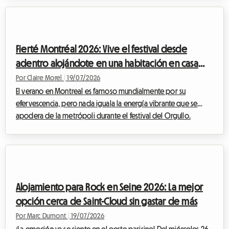
planeta. Para la próxima edición, encontrar un alojamiento
para Tomorrowland 2026 ya se ha convertido en un desafío
para muchos asistentes. En Roomlala, sabemos lo rápido que la
búsqueda de un lugar asequible, seguro y cómodo puede
Fierté Montréal 2026: Vive el festival desde
convertirse en una fuente de es...
adentro alojándote en una habitación en casa
del anfitrión
Por Claire Morel
|
19/07/2026
El verano en Montreal es famoso mundialmente por su
efervescencia, pero nada iguala la energía vibrante que se
apodera de la metrópoli durante el festival del Orgullo.
Mientras que la edición del Orgullo de Montreal 2026 ya se
perfila como un evento histórico, los preparativos avanzan a
buen ritmo para recibir a cientos de miles de visitantes que
llegan a celebrar la diversidad, la inclusión y los derechos de
las comunidades 2SLGBTQIA+.Sin embargo, para muchos
Alojamiento para Rock en Seine 2026: La mejor
viajeros, el entusiasmo pronto da p...
opción cerca de Saint-Cloud sin gastar de más
Por Marc Dumont
|
19/07/2026