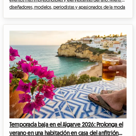
diseñadores, modelos, periodistas y apasionados de la moda
de todo el mundo convergen en la capital lombarda, surge
una pregunta crucial: ¿cómo encontrar alojamiento de calidad
sin gastar una fortuna? En Roomlala, sabemos lo difícil que
puede volverse la búsqueda de vivienda durante estos
periodos de gran afluencia. Los hoteles se llenan con meses de
antelación o proponen tarifa...
Temporada baja en el Algarve 2026: Prolonga el
verano en una habitación en casa del anfitrión