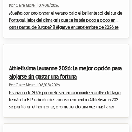
para evitar el aumento de precios
Por Claire Morel
|
07/08/2026
¿Sueñas con prolongar el verano bajo el brillante sol del sur de
Portugal, lejos del clima gris que se instala poco a poco en
otras partes de Europa? El Algarve en septiembre de 2026 se
impone como una opción indiscutible. Con sus acantilados
dorados, sus aguas cristalinas y su clima excepcionalmente
templado, esta región sigue atrayendo a viajeros en busca de
una escapada. En Roomlala, sabemos lo mágico que es este
periodo del año para descubrir el litoral portugués. Sin
Athletissima Lausanne 2026: La mejor opción para
embargo, un obstáculo i...
alojarse sin gastar una fortuna
Por Claire Morel
|
06/08/2026
El verano de 2026 promete ser emocionante a orillas del lago
Lemán. La 51.ª edición del famoso encuentro Athletissima 2026
se perfila en el horizonte, prometiendo una vez más hacer
vibrar a la capital olímpica. En Roomlala, sabemos lo mucho
que puede afectar al presupuesto de un aficionado al deporte
asistir a un evento de tal magnitud. Entre las entradas, el