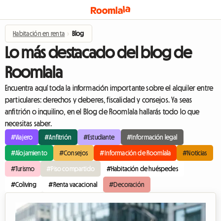
Habitación en renta
›
Blog
Lo más destacado del blog de
Roomlala
Encuentra aquí toda la información importante sobre el alquiler entre
particulares: derechos y deberes, fiscalidad y consejos. Ya seas
anfitrión o inquilino, en el Blog de Roomlala hallarás todo lo que
necesitas saber.
#Viajero
#Anfitrión
#Estudiante
#Información legal
#Alojamiento
#Consejos
#Información de Roomlala
#Noticias
#Turismo
#Piso compartido
#Habitación de huéspedes
#Coliving
#Renta vacacional
#Decoración