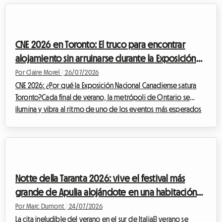
artístico está garantizado, la cuestión del alojamiento se
convierte rápidamente en un verdadero rompecabezas para
los miles de visitantes. En Roomlala, sabemos lo estresante que
CNE 2026 en Toronto: El truco para encontrar
puede ser buscar u...
alojamiento sin arruinarse durante la Exposición
Nacional
Por Claire Morel
|
26/07/2026
CNE 2026: ¿Por qué la Exposición Nacional Canadiense satura
Toronto?Cada final de verano, la metrópoli de Ontario se
ilumina y vibra al ritmo de uno de los eventos más esperados
de América del Norte. La Exposición Nacional Canadiense,
cariñosamente llamada The Ex, es la cita ineludible que marca la
transición entre los cálidos días estivales y el regreso a la rutina.
Para la edición de la CNE 2026, que se llevará a cabo del 21 de
agosto al 7 de septiembre de 2026 en Exhibition Place de
Notte della Taranta 2026: vive el festival más
Toronto, ...
grande de Apulia alojándote en una habitación
en casa del anfitrión con Roomlala
Por Marc Dumont
|
24/07/2026
La cita ineludible del verano en el sur de ItaliaEl verano se