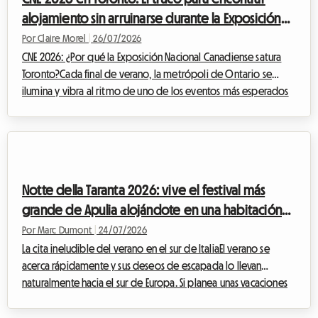
puede ser buscar u...
alojamiento sin arruinarse durante la Exposición
Nacional
Por Claire Morel
|
26/07/2026
CNE 2026: ¿Por qué la Exposición Nacional Canadiense satura
Toronto?Cada final de verano, la metrópoli de Ontario se
ilumina y vibra al ritmo de uno de los eventos más esperados
de América del Norte. La Exposición Nacional Canadiense,
cariñosamente llamada The Ex, es la cita ineludible que marca la
transición entre los cálidos días estivales y el regreso a la rutina.
Para la edición de la CNE 2026, que se llevará a cabo del 21 de
agosto al 7 de septiembre de 2026 en Exhibition Place de
Notte della Taranta 2026: vive el festival más
Toronto, ...
grande de Apulia alojándote en una habitación
en casa del anfitrión con Roomlala
Por Marc Dumont
|
24/07/2026
La cita ineludible del verano en el sur de ItaliaEl verano se
acerca rápidamente y sus deseos de escapada lo llevan
naturalmente hacia el sur de Europa. Si planea unas vacaciones
en agosto en Italia, hay un evento cultural y musical que no
debe perderse bajo ninguna circunstancia: la Notte della