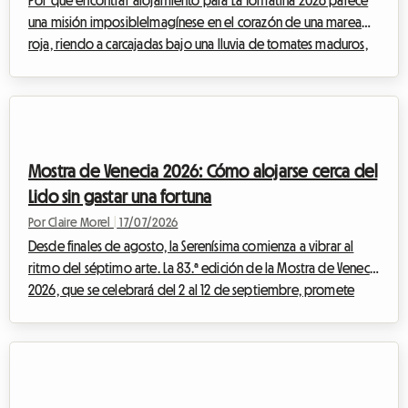
Por qué encontrar alojamiento para La Tomatina 2026 parece
una misión imposibleImagínese en el corazón de una marea
roja, riendo a carcajadas bajo una lluvia de tomates maduros,
rodeado de miles de personas que han venido de todo el
mundo para compartir este momento de euforia colectiva. La
Tomatina, esta fiesta emblemática que tiene lugar cada año a
finales de agosto, es una experiencia que hay que vivir al
menos una vez en la vida. Para la próxima edición, que se
Mostra de Venecia 2026: Cómo alojarse cerca del
celebrará el miércoles 26 de a...
Lido sin gastar una fortuna
Por Claire Morel
|
17/07/2026
Desde finales de agosto, la Serenísima comienza a vibrar al
ritmo del séptimo arte. La 83.ª edición de la Mostra de Venecia
2026, que se celebrará del 2 al 12 de septiembre, promete
atraer a miles de cinéfilos, periodistas y profesionales de la
industria de todo el mundo. Aunque el entusiasmo en torno al
Palazzo del Cinema en el Lido es mágico, la búsqueda de un
alojamiento puede convertirse rápidamente en una pesadilla
financiera. Los precios de los hoteles se disparan, alcanzando