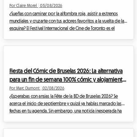
una fortuna
Por Claire Morel
|
05/08/2026
¿Sueñas con caminar por la alfombra roja, asistir a estrenos
mundiales y cruzarte con tus actores favoritos a la vuelta de la
esquina? El Festival Internacional de Cine de Toronto es el
evento imperdible del año para cualquier cinéfilo que se
precie. Sin embargo, organizar tu viaje para este evento
mundial puede convertirse rápidamente en un rompecabezas
financiero, especialmente en lo que respecta al alojamiento. En
Roomlala, sabemos lo crucial que es encontrar un lugar
Fiesta del Cómic de Bruselas 2026: La alternativa
cómodo donde quedarse si...
para un fin de semana 100% cómic y alojamiento
económico
Por Marc Dumont
|
02/08/2026
¿Esperabas con ansias la Fête de la BD de Bruselas 2026? Se
acerca el inicio de septiembre y quizá ya habías marcado las
fechas en tu agenda. Sin embargo, una noticia inesperada ha
alterado el calendario cultural belga. Ante esta situación, en
Roomlala, hemos decidido reinventar tu estancia. Si bien el
evento oficial no se llevará a cabo, la capital belga rebosa de