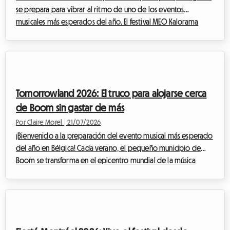
se prepara para vibrar al ritmo de uno de los eventos
musicales más esperados del año. El festival MEO Kalorama
atrae a miles de fanáticos de la música provenientes de todos
los rincones de Europa para celebrar el final de la temporada
estival en un ambiente eléctrico. Sin embargo, si bien la
emoción está en su punto máximo, surge una pregunta crucial
para muchos viajeros: ¿cómo encontrar un alojamiento para el
Tomorrowland 2026: El truco para alojarse cerca
MEO Kalorama 2026 ase...
de Boom sin gastar de más
Por Claire Morel
|
21/07/2026
¡Bienvenido a la preparación del evento musical más esperado
del año en Bélgica! Cada verano, el pequeño municipio de
Boom se transforma en el epicentro mundial de la música
electrónica, atrayendo a entusiastas de todos los rincones del
planeta. Para la próxima edición, encontrar un alojamiento
para Tomorrowland 2026 ya se ha convertido en un desafío
para muchos asistentes. En Roomlala, sabemos lo rápido que la
búsqueda de un lugar asequible, seguro y cómodo puede