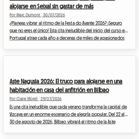
alojarse en Seixal sin gastar de más
Por Marc Dumont
|
30/07/2026
¿Planeas vibrar al ritmo de la Festa do Avante 2026? ¡Seguro
que no eres el único! Esta cita ineludible del inicio del curso en
Portugal atrae cada año a decenas de miles de apasionados
de la música, la cultura y los debates. Pero este año, el evento
adquiere una dimensión totalmente excepcional. Sin embargo,
un evento importante a menudo conlleva un rompecabezas
logístico, especialmente cuando se trata de encontrar un lugar
donde dormir sin arruinar tu presupuesto. Ante la demanda
Aste Nagusia 2026: El truco para alojarse en una
masiva, los p...
habitación en casa del anfitrión en Bilbao
Por Claire Morel
|
29/07/2026
Es una cita ineludible que cada verano transforma la capital de
Vizcaya en un enorme escenario de alegría popular. Del 22 al
30 de agosto de 2026, Bilbao vibrará al ritmo de la Aste
Nagusia, su famosa Semana Grande. Aunque el evento atrae a
cientos de miles de visitantes dispuestos a celebrar la cultura