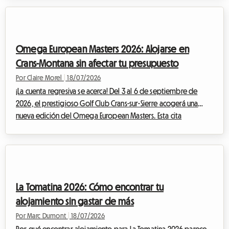
legendaria, reuniendo a cabezas de cartel internacionales
monumentales como The Cure, Nick Cave & The Bad Seeds, Tyler
The Creator e incluso Deftones, los asistentes al festival de toda
Europa se preparan para converger hacia la capital francesa. Sin
Omega European Masters 2026: Alojarse en
embargo, e...
Crans-Montana sin afectar tu presupuesto
Por Claire Morel
|
18/07/2026
¡La cuenta regresiva se acerca! Del 3 al 6 de septiembre de
2026, el prestigioso Golf Club Crans-sur-Sierre acogerá una
nueva edición del Omega European Masters. Esta cita
imprescindible del DP World Tour atrae cada final de verano a
miles de apasionados de todo el mundo, quienes vienen a
admirar a los mejores golfistas del planeta en un entorno
alpino impresionante. Pero ante esta afluencia masiva,
encontrar un alojamiento asequible suele ser toda una odisea.
La Tomatina 2026: Cómo encontrar tu
Los hoteles cuelgan el cartel de co...
alojamiento sin gastar de más
Por Marc Dumont
|
18/07/2026