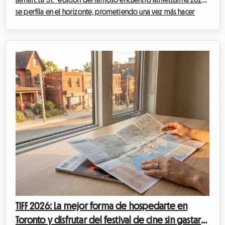
se perfila en el horizonte, prometiendo una vez más hacer
vibrar a la capital olímpica. En Roomlala, sabemos lo mucho
que puede afectar al presupuesto de un aficionado al deporte
asistir a un evento de tal magnitud. Entre las entradas, el
transporte y los gastos imprevistos, la cuenta aumenta
rápidamente. Pero a menudo es el alojamiento en Lausana el
que representa el gasto ...
TIFF 2026: La mejor forma de hospedarte en
Toronto y disfrutar del festival de cine sin gastar