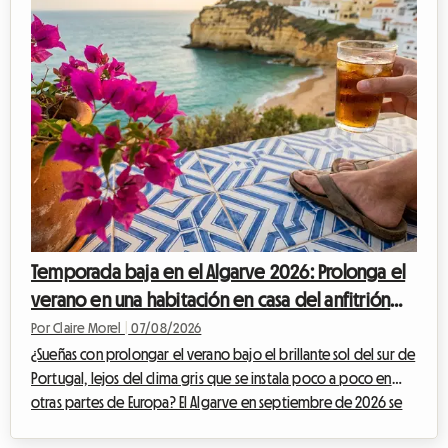
Temporada baja en el Algarve 2026: Prolonga el
verano en una habitación en casa del anfitrión
para evitar el aumento de precios
Por Claire Morel
|
07/08/2026
¿Sueñas con prolongar el verano bajo el brillante sol del sur de
Portugal, lejos del clima gris que se instala poco a poco en
otras partes de Europa? El Algarve en septiembre de 2026 se
impone como una opción indiscutible. Con sus acantilados