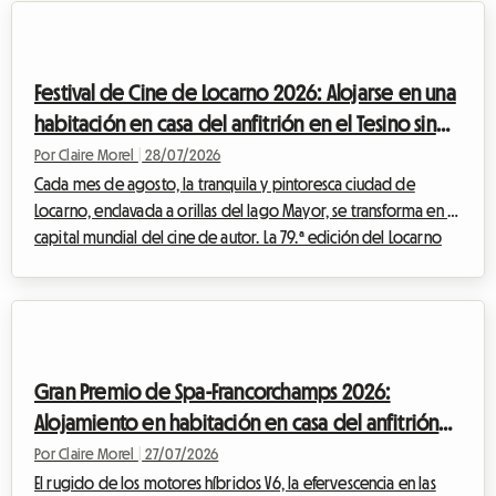
vasca, plantea un desafío importante: encontrar alojamiento
asequible. Ante hoteles completos con meses de antelación y
tarifas que se disparan, en Roomlala le proponemos una
Festival de Cine de Locarno 2026: Alojarse en una
alternativa económic...
habitación en casa del anfitrión en el Tesino sin
gastar una fortuna
Por Claire Morel
|
28/07/2026
Cada mes de agosto, la tranquila y pintoresca ciudad de
Locarno, enclavada a orillas del lago Mayor, se transforma en la
capital mundial del cine de autor. La 79.ª edición del Locarno
Film Festival 2026, que se celebrará del 5 al 15 de agosto, se
perfila ya como una cita ineludible para los cinéfilos de todo el
mundo. Aunque la magia es innegable frente a la gran pantalla,
la preparación de este viaje puede convertirse rápidamente
en un quebradero de cabeza, especialmente cuando se trata
Gran Premio de Spa-Francorchamps 2026:
de enco...
Alojamiento en habitación en casa del anfitrión
para vivir la F1 sin arruinarse
Por Claire Morel
|
27/07/2026
El rugido de los motores híbridos V6, la efervescencia en las