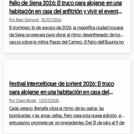
Palio de Siena 2026: El truco para alojarse en una
cotas vertigi...
habitación en casa del anfitrión y vivir el evento
al mejor precio
Por Marc Dumont
|
15/07/2026
El domingo 16 de agosto de 2026, la magnífica ciudad toscana
de Siena se prepara para vibrar al ritmo desenfrenado de los
cascos sobre la mítica Piazza del Campo. El Palio dell'Assunta no
es una simple carrera de caballos, es el alma palpitante de
toda una ciudad que se revela al mundo entero. Cada año,
este evento histórico de una intensidad inusual atrae a miles de
visitantes de todos los rincones del planeta, deseosos de
participar en esta celebración única. Sin embargo, esta
Festival Interceltique de Lorient 2026: El truco
afluencia masiva...
para alojarse en una habitación en casa del
anfitrión sin gastar de más
Por Claire Morel
|
13/07/2026
Cada verano, Bretaña vibra al ritmo de las gaitas, las
bombardas y las arpas celtas. Pero para esta nueva edición, el
entusiasmo promete ser sin precedentes. Del 31 de julio al 9 de
agosto de 2026, la ciudad portuaria de Morbihan acoge la