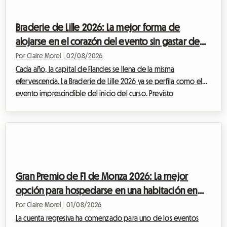
tesoros permanentes para los apasionados del noveno arte.
Este artículo te explica cómo transformar esta decepción en
Braderie de Lille 2026: La mejor forma de
una oportunida...
alojarse en el corazón del evento sin gastar de
más
Por Claire Morel
|
02/08/2026
Cada año, la capital de Flandes se llena de la misma
efervescencia. La Braderie de Lille 2026 ya se perfila como el
evento imprescindible del inicio del curso. Previsto
oficialmente desde el sábado 5 de septiembre a las 8:00 hasta
el domingo 6 de septiembre a las 18:00, esta gran fiesta
popular transformará la metrópoli de Lille en un inmenso
mercado al aire libre. Pero un evento excepcional implica
también una afluencia masiva de visitantes. Encontrar un lugar
donde dormir se convierte rápidame...
Gran Premio de F1 de Monza 2026: La mejor
opción para hospedarse en una habitación en
casa del anfitrión sin exceder tu presupuesto
Por Claire Morel
|
01/08/2026
La cuenta regresiva ha comenzado para uno de los eventos