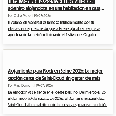
Fierté Montréal 2026: Vive el festival desde
convertirse en una fuente de es...
adentro alojándote en una habitación en casa
del anfitrión
Por Claire Morel
|
19/07/2026
El verano en Montreal es famoso mundialmente por su
efervescencia, pero nada iguala la energía vibrante que se
apodera de la metrópoli durante el festival del Orgullo.
Mientras que la edición del Orgullo de Montreal 2026 ya se
perfila como un evento histórico, los preparativos avanzan a
buen ritmo para recibir a cientos de miles de visitantes que
llegan a celebrar la diversidad, la inclusión y los derechos de
las comunidades 2SLGBTQIA+.Sin embargo, para muchos
Alojamiento para Rock en Seine 2026: La mejor
viajeros, el entusiasmo pronto da p...
opción cerca de Saint-Cloud sin gastar de más
Por Marc Dumont
|
19/07/2026
¡La emoción ya se siente en el oeste parisino! Del miércoles 26
al domingo 30 de agosto de 2026, el Domaine national de
Saint-Cloud vibrará al ritmo de la nueva y esperadísima edición
de Rock en Seine. Con una programación que promete ser