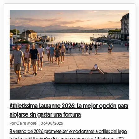
dorados, sus aguas cristalinas y su clima excepcionalmente
templado, esta región sigue atrayendo a viajeros en busca de
una escapada. En Roomlala, sabemos lo mágico que es este
periodo del año para descubrir el litoral portugués. Sin
embargo, un obstáculo i...
Athletissima Lausanne 2026: La mejor opción para
alojarse sin gastar una fortuna
Por Claire Morel
|
06/08/2026
El verano de 2026 promete ser emocionante a orillas del lago
Lemán. La 51.ª edición del famoso encuentro Athletissima 2026