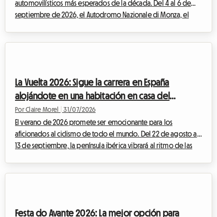
automovilísticos más esperados de la década. Del 4 al 6 de
septiembre de 2026, el Autodromo Nazionale di Monza, el
célebre "Templo de la Velocidad", acogerá el F1 Monza 2026.
Cada año, decenas de miles de Tifosi y apasionados venidos
de todo el mundo convergen en Lombardía para vibrar al
ritmo de los motores. Pero aunque el espectáculo en la pista
promete ser grandioso, la preparación del viaje puede
La Vuelta 2026: Sigue la carrera en España
convertirse rápidamente en un verdadero...
alojándote en una habitación en casa del
anfitrión con Roomlala
Por Claire Morel
|
31/07/2026
El verano de 2026 promete ser emocionante para los
aficionados al ciclismo de todo el mundo. Del 22 de agosto al
13 de septiembre, la península ibérica vibrará al ritmo de las
pedaladas, las escapadas heroicas y las multitudes entusiastas.
La Vuelta 2026, 81ª edición de esta mítica Gran Vuelta, promete
un espectáculo deportivo de una intensidad poco común.
Para los apasionados que deseen vivir el evento lo más cerca
posible de los corredores, seguir las etapas día a día es el
Festa do Avante 2026: La mejor opción para
sueño de toda una v...