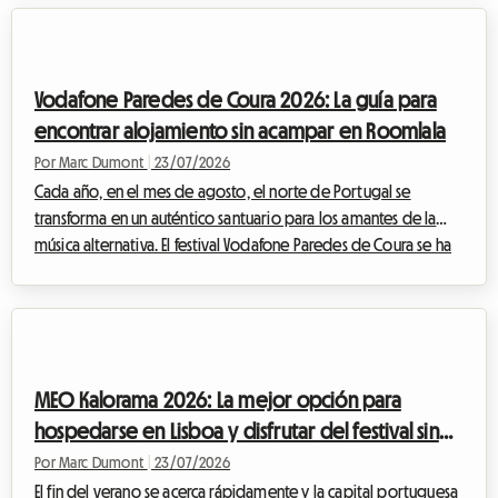
Taranta 2026. Cada año, este festival transforma el tacón de la
bota italiana en una inmensa pista de baile al aire libre,
celebrando las tradiciones ancestrales de Salento con una
Vodafone Paredes de Coura 2026: La guía para
energía contagiosa.Sin...
encontrar alojamiento sin acampar en Roomlala
Por Marc Dumont
|
23/07/2026
Cada año, en el mes de agosto, el norte de Portugal se
transforma en un auténtico santuario para los amantes de la
música alternativa. El festival Vodafone Paredes de Coura se ha
convertido, a lo largo de las décadas, en una institución
europea imprescindible. Pero aunque la experiencia musical
sea siempre memorable, el tema del alojamiento sigue siendo
un quebradero de cabeza para muchos. En Roomlala, sabemos
lo esencial que es la comodidad para disfrutar al máximo de
MEO Kalorama 2026: La mejor opción para
un evento así. Por eso, le...
hospedarse en Lisboa y disfrutar del festival sin
gastar una fortuna
Por Marc Dumont
|
23/07/2026
El fin del verano se acerca rápidamente y la capital portuguesa