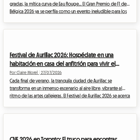
gradas, la mítica curva de Eau Rouge... El Gran Premio de F1 de
Bélgica 2026 ya se perfila como un evento ineludible para los
entusiastas del automovilismo. Sin embargo, hay que tener
cuidado con un cambio importante este año: históricamente
programada para finales de agosto, la carrera se ha
adelantado y se celebrará oficialmente del 17 al 19 de julio de
2026. Esta modificación en el calendario requiere una
Festival de Aurillac 2026: Hospédate en una
planificación aún mayor po...
habitación en casa del anfitrión para vivir el
teatro callejero sin gastar de más
Por Claire Morel
|
27/07/2026
Cada final de verano, la tranquila ciudad de Aurillac se
transforma en un inmenso escenario al aire libre, vibrante al
ritmo de las artes callejeras. El Festival de Aurillac 2026 se acerca
rápidamente y promete, una vez más, atraer a inmensas
multitudes llegadas de todo el mundo. Si bien el entusiasmo
artístico está garantizado, la cuestión del alojamiento se
convierte rápidamente en un verdadero rompecabezas para
los miles de visitantes. En Roomlala, sabemos lo estresante que
CNE 2026 en Toronto: El truco para encontrar