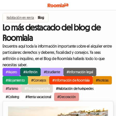
Habitación en renta
›
Blog
Lo más destacado del blog de
Roomlala
Encuentra aquí toda la información importante sobre el alquiler entre
particulares: derechos y deberes, fiscalidad y consejos. Ya seas
anfitrión o inquilino, en el Blog de Roomlala hallarás todo lo que
necesitas saber.
#Viajero
#Anfitrión
#Estudiante
#Información legal
#Alojamiento
#Consejos
#Información de Roomlala
#Noticias
#Turismo
#Piso compartido
#Habitación de huéspedes
#Coliving
#Renta vacacional
#Decoración