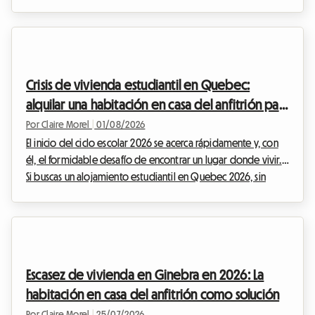
familias. El alojamiento para estudiantes en Portugal en 2026
se ha convertido en un auténtico quebradero de cabeza.
Entre la tranquilidad de Lisboa y el dinamismo de Oporto, el
país sigue atrayendo a más jóvenes, pero las infraestructuras
tienen dificultades para seguir el ritmo. En Roomlala,
Crisis de vivienda estudiantil en Quebec:
acompañamos cada año a miles de...
alquilar una habitación en casa del anfitrión para
el ciclo escolar 2026
Por Claire Morel
|
01/08/2026
El inicio del ciclo escolar 2026 se acerca rápidamente y, con
él, el formidable desafío de encontrar un lugar donde vivir.
Si buscas un alojamiento estudiantil en Quebec 2026, sin
duda habrás notado que el mercado inmobiliario atraviesa
un periodo de turbulencia sin precedentes. Entre los
alquileres que se disparan, una inflación persistente y una
oferta de alquiler que se reduce drásticamente, los
estudiantes son los primeros afectados por esta coyuntura
Escasez de vivienda en Ginebra en 2026: La
difícil. En Roomlala, observamos de cerc...
habitación en casa del anfitrión como solución
Por Claire Morel
|
25/07/2026