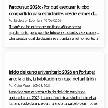
Parcoursup 2026: ¿Por qué asegurar tu piso
compartido para estudiantes desde el mes de
junio?
Por Rédaction Roomlala
|
10/06/2026
El estrés de los exámenes de fin de año se acerca
rápidamente, pero para los futuros estudiantes y sus padres,
otra prueba igual de decisiva se vislumbra en el horizonte: la
búsqueda del futuro alojamiento para estudiantes. Cada
año, esta búsqueda se convierte en toda una odisea, y el
año 2026, lamentablemente, no será la excepción. En
Roomlala, observamos desde hace varios años una tensión
creciente en el mercado de alquiler, lo que transforma el
Inicio del curso universitario 2026 en Portugal:
periodo estival en una angustiante carrera contr...
ante la crisis, la habitación en casa del anfitrión
se impone
Por Claire Morel
|
03/08/2026
A medida que se acerca el inicio del ciclo escolar de
septiembre de 2026, la emoción de ir a estudiar bajo el sol
lusitano suele dejar paso a una angustia palpable en muchas