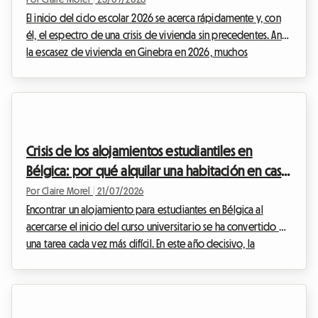
El inicio del ciclo escolar 2026 se acerca rápidamente y, con
él, el espectro de una crisis de vivienda sin precedentes. Ante
la escasez de vivienda en Ginebra en 2026, muchos
estudiantes, jóvenes profesionales y expatriados se
encuentran en un callejón sin salida angustiante. Encontrar un
techo en el arco del lago Lemán se ha convertido en una
auténtica carrera de obstáculos, donde los anuncios
desaparecen en cuestión de minutos y las solicitudes se
Crisis de los alojamientos estudiantiles en
acumulan por cientos en los escritorios de la...
Bélgica: por qué alquilar una habitación en casa
del anfitrión es la solución para el inicio del ciclo
Por Claire Morel
|
21/07/2026
escolar 2026
Encontrar un alojamiento para estudiantes en Bélgica al
acercarse el inicio del curso universitario se ha convertido en
una tarea cada vez más difícil. En este año decisivo, la
búsqueda de un kot para estudiantes en Bélgica 2026 es una
fuente de ansiedad para miles de jóvenes y sus padres. Entre
una oferta estancada, residencias privadas a precios
prohibitivos y una demanda que se dispara, el mercado