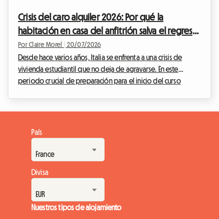
inmobiliario estudiantil está bajo una enorme presión. Ante
Crisis del caro alquiler 2026: Por qué la
este panorama alarmante, surgen nuev...
habitación en casa del anfitrión salva el regreso
a clases de los estudiantes italianos
Por Claire Morel
|
20/07/2026
Desde hace varios años, Italia se enfrenta a una crisis de
vivienda estudiantil que no deja de agravarse. En este
periodo crucial de preparación para el inicio del curso
escolar de septiembre de 2026, el movimiento de protesta
estudiantil, tristemente famoso bajo el nombre de 'caro
affitti 2026', resuena con más fuerza que nunca en las grandes
metrópolis universitarias del país. Las tiendas de campaña
País
plantadas frente a las prestigiosas universidades de Milán,
Roma o Bolonia ya no son simples ac...
Divisa
Nuestros tipos de alojamiento