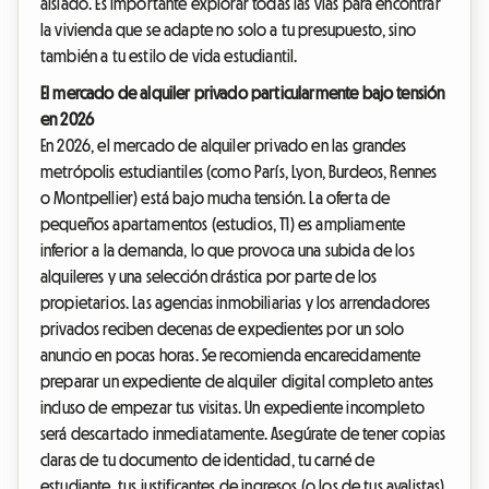
aislado. Es importante explorar todas las vías para encontrar
la vivienda que se adapte no solo a tu presupuesto, sino
también a tu estilo de vida estudiantil.
El mercado de alquiler privado particularmente bajo tensión
en 2026
En 2026, el mercado de alquiler privado en las grandes
metrópolis estudiantiles (como París, Lyon, Burdeos, Rennes
o Montpellier) está bajo mucha tensión. La oferta de
pequeños apartamentos (estudios, T1) es ampliamente
inferior a la demanda, lo que provoca una subida de los
alquileres y una selección drástica por parte de los
propietarios. Las agencias inmobiliarias y los arrendadores
privados reciben decenas de expedientes por un solo
anuncio en pocas horas. Se recomienda encarecidamente
preparar un expediente de alquiler digital completo antes
incluso de empezar tus visitas. Un expediente incompleto
será descartado inmediatamente. Asegúrate de tener copias
claras de tu documento de identidad, tu carné de
estudiante, tus justificantes de ingresos (o los de tus avalistas),