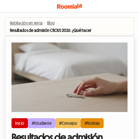
Habitación en renta
›
Blog
›
Resultados de admisión CROUS 2026: ¿Qué hacer si no obtuviste un alojamient
Inicio
#Estudiante
#Consejos
#Noticias
Resultados de admisión