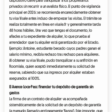
dispositivo clave para tranquilizar a los propietarios
privados sin recurrir a un avalista físico. El punto de vigilancia
principal en 2026: se recomienda encarecidamente obtener
tu visa Visale antes incluso de empezar las visitas. El trámite se
realiza totalmente en línea en visale.fr y generalmente tarda
48 horas hábiles. Una vez que tengas el documento, lo
añades a tu expediente de alquiler, lo que prueba al
arrendador que tu alquiler está garantizado por el Estado.
Ejemplo: Antoine, estudiante becado cuyos padres ganan el
salario mínimo, recibía rechazo tras rechazo para alquileres.
Al obtener su visa Visale, pudo tranquilizar a su anfitrión en
Roomlala, quien aceptó inmediatamente su solicitud de
reserva, sabiendo que sus ingresos por alquiler estaban
asegurados al 100%.
El Avance Loca-Pass: financiar tu depósito de garantía sin
gastos
La firma de un contrato de alquiler va acompañada
sistemáticamente de la solicitud de un depósito de garantía
(a menudo llamado erróneamente 'fianza'). Este importe, que