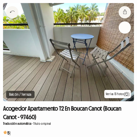
Ver las 13 fotos
Balcón / Terraza
Acogedor Apartamento T2 En Boucan Canot (Boucan
Canot - 97460)
Traducción automática
-
Título original
5
1