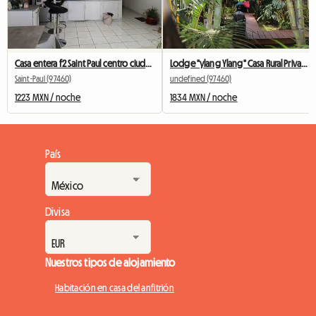
Casa entera f2 Saint Paul centro ciudad
Lodge "ylang Ylang" Casa Rural Privada
Saint-Paul (97460)
undefined (97460)
1223 MXN / noche
1834 MXN / noche
País
Divisa
Nuestros tipos de alojamiento
Habitación en casa del anfitrión