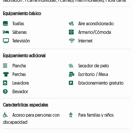
Habitación :
1 Cama individual, 1 Cama(s) matrimonial(es), 1 sofá cama
Equipamiento básico
Toallas
Aire acondicionado
Sábanas
Armario/Cómoda
Televisión
Internet
Equipamiento adicional
Plancha
Secador de pelo
Perchas
Escritorio / Mesa
Lavadora
Estacionamiento gratuito
Elevador
Características especiales
Acceso para personas con
Para familias y niños
discapacidad