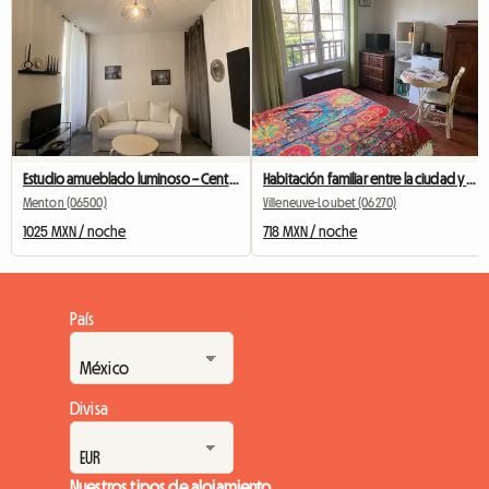
Estudio amueblado luminoso – Centro de Menton – A pie de estación y playa
Habitación familiar entre la ciudad y el campo.
Menton (06500)
Villeneuve-Loubet (06270)
1025 MXN / noche
718 MXN / noche
País
Divisa
Nuestros tipos de alojamiento