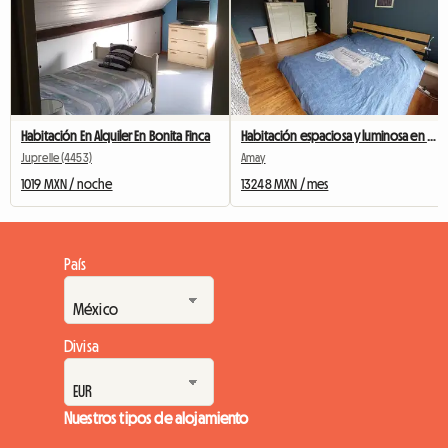
Habitación En Alquiler En Bonita Finca
Habitación espaciosa y luminosa en una casa tranquila
Juprelle (4453)
Amay
1019 MXN / noche
13248 MXN / mes
País
Divisa
Nuestros tipos de alojamiento