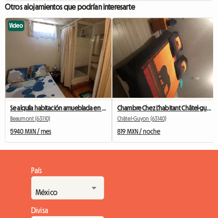
Otros alojamientos que podrían interesarte
Video
Se alquila habitación amueblada en residencia de lujo.
Chambre Chez L'habitant Châtel-guyon
Beaumont (63110)
Châtel-Guyon (63140)
5940 MXN / mes
819 MXN / noche
País
Divisa