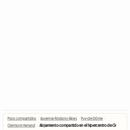
Pisos compartidos
›
Auvernia-Ródano-Alpes
›
Puy-de-Dôme
›
Clermont-Ferrand
›
Alojamiento compartido en el hipercentro de Clermont-F