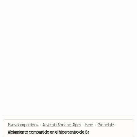
Pisos compartidos
›
Auvernia-Ródano-Alpes
›
Isère
›
Grenoble
›
Alojamiento compartido en el hipercentro de Grenoble