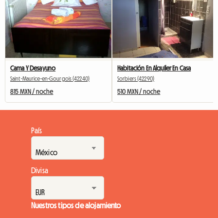
Cama Y Desayuno
Habitación En Alquiler En Casa
Saint-Maurice-en-Gourgois (42240)
Sorbiers (42290)
815 MXN / noche
510 MXN / noche
País
Divisa
Nuestros tipos de alojamiento