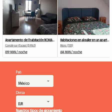
Apartamento de 1 habitación ROMARIN
Habitaciones en alquiler en un apartamento, Pairidaiza, Mons, Ath
Condé-sur-l'Escaut (59163)
Mons (7011)
819 MXN / noche
614 MXN / noche
País
Divisa
Nuestros tipos de alojamiento