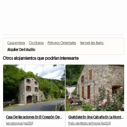
Casa entera
›
Occitania
›
Pirineos Orientales
›
Vernet-les-Bains
›
Alquiler De Estudio
Otros alojamientos que podrían interesarte
Casa De Vacaciones En El Corazón De Las Montañas
Quédate En Una Cabaña En La Montaña
Serralongue (66230)
Prats-de-Mollo-la-Preste (66230)