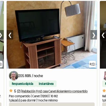
❯
❮
❯
❮
8
205 MXN / noche
Respuesta rápida
Instantánea
5 (2) |
Habitación 9 m2 casa Canet Alojamiento compartido
2
Piso compartido | Canet (11200) | 10 M2
Hab
1 plaza(s) para dormir | 1 noche mínimo
1 p