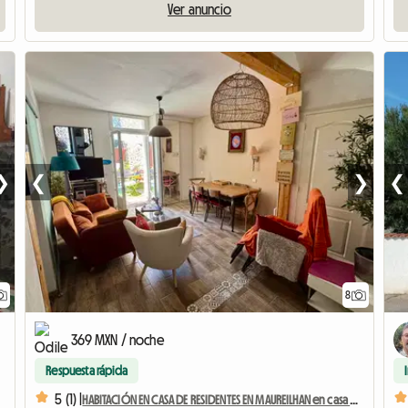
Ver anuncio
❯
❮
❯
❮
8
369 MXN / noche
Respuesta rápida
5 (1) |
HABITACIÓN EN CASA DE RESIDENTES EN MAUREILHAN en casa de un viticultor