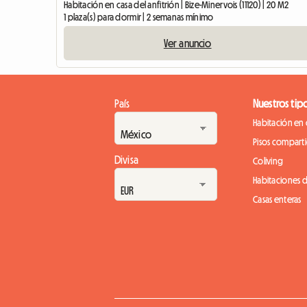
Habitación en casa del anfitrión | Bize-Minervois (11120) | 20 M2
1 plaza(s) para dormir | 2 semanas mínimo
Ver anuncio
País
Nuestros tip
Habitación en 
Pisos compart
Divisa
Coliving
Habitaciones 
Casas enteras