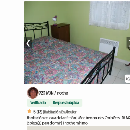
❮
6
923 MXN / noche
Verificado
Respuesta rápida
5 (13) |
Habitación En Alquiler
Habitación en casa del anfitrión | Montredon-des-Corbières | 18 M
2 plaza(s) para dormir | 1 noche mínimo