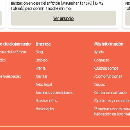
Habitación en casa del anfitrión | Maureilhan (34370) | 15 M2
Pis
1 plaza(s) para dormir | 1 noche mínimo
1 p
Ver anuncio
os de alojamiento
Empresa
Más información
casa del anfitrión
Blog
Ayuda
idos
Empleo
Contacto
Prensa
Quiénes somos
de huéspedes
Alianzas
¿Cómo funciona?
Aviso legal
Seguro
Términos y condiciones
Centro de confianza
Nuestras cifras
Opiniones y comentar
Novedades
12 buenas razones para
habitación en Roomlal