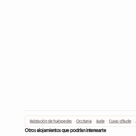
Habitación de huéspedes
›
Occitania
›
Aude
›
Cuxac-d'Aude
›
Otros alojamientos que podrían interesarte