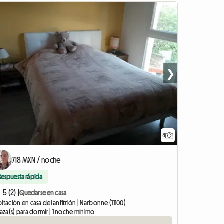
❯
4
718 MXN / noche
Respuesta rápida
5 (2) |
Quedarse en casa
itación en casa del anfitrión | Narbonne (11100)
laza(s) para dormir | 1 noche mínimo