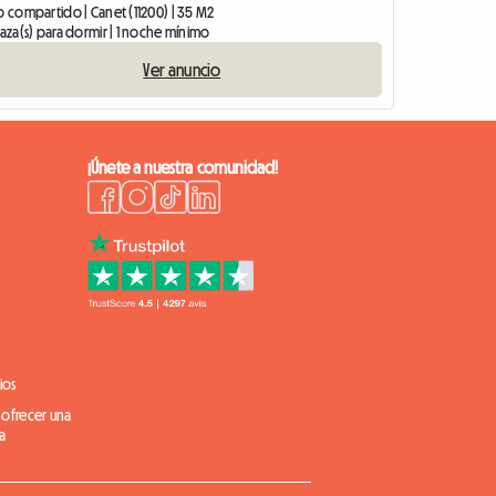
o compartido | Canet (11200) | 35 M2
laza(s) para dormir | 1 noche mínimo
Ver anuncio
¡Únete a nuestra comunidad!
ios
 ofrecer una
a