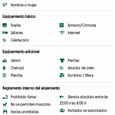
Hombre o mujer
Equipamiento básico
Toallas
Armario/Cómoda
Sábanas
Internet
Calefacción
Equipamiento adicional
Jabón
Perchas
Champú
Secador de pelo
Plancha
Escritorio / Mesa
Reglamento interno del alojamiento
Prohibido fumar
Silencio absoluto entre las
22:00 y las 8:00 h
No se permiten mascotas
Invitados no autorizados
Fiestas prohibidas