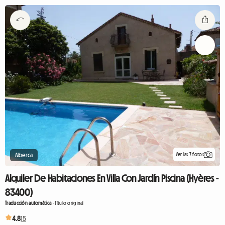
Ver las 7 fotos
Alberca
Alquiler De Habitaciones En Villa Con Jardín Piscina (Hyères -
83400)
Traducción automática
-
Título original
4.8
15