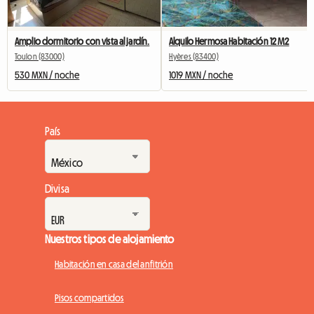
Amplio dormitorio con vista al jardín.
Alquilo Hermosa Habitación 12 M2
Toulon (83000)
Hyères (83400)
530 MXN / noche
1019 MXN / noche
País
Divisa
Nuestros tipos de alojamiento
Habitación en casa del anfitrión
Pisos compartidos