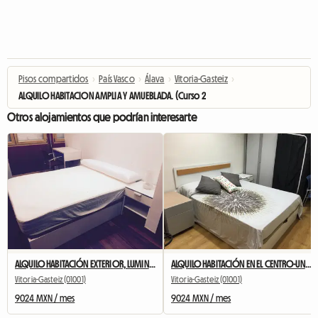
Pisos compartidos
›
País Vasco
›
Álava
›
Vitoria-Gasteiz
›
ALQUILO HABITACION AMPLIA Y AMUEBLADA. (Curso 2023-2024)
Otros alojamientos que podrían interesarte
ALQUILO HABITACIÓN EXTERIOR, LUMINOSA Y EQUIPADA
ALQUILO HABITACIÓN EN EL CENTRO-UNIVERSIDAD.(Curso 2023-2024
Vitoria-Gasteiz (01001)
Vitoria-Gasteiz (01001)
9024 MXN / mes
9024 MXN / mes