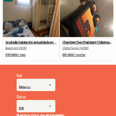
Se alquila habitación amueblada en residencia de lujo.
Chambre Chez L'habitant Châtel-guyon
Beaumont (63110)
Châtel-Guyon (63140)
5911 MXN / mes
815 MXN / noche
País
Divisa
Nuestros tipos de alojamiento