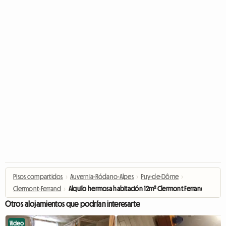
Pisos compartidos
›
Auvernia-Ródano-Alpes
›
Puy-de-Dôme
›
Clermont-Ferrand
›
Alquilo hermosa habitación 12m² Clermont Ferrand
Otros alojamientos que podrían interesarte
Video