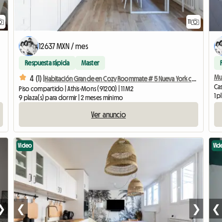
11
12637 MXN / mes
Respuesta rápida
Master
Mu
4 (1) |
Habitación Grande en Cozy Roommate # 5 Nueva York cerca de Olry
Cas
Piso compartido | Athis-Mons (91200) | 11 M2
1 p
9 plaza(s) para dormir | 2 meses mínimo
Ver anuncio
Video
Vid
❯
❮
❯
❮