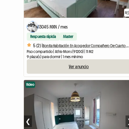
8
13045 MXN / mes
Respuesta rápida
Master
5 (2) |
Bonita Habitación En Acogedor Compañero De Cuarto # 2
Piso compartido | Athis-Mons (91200) | 11 M2
9 plaza(s) para dormir | 1 mes mínimo
Ver anuncio
Video
❮