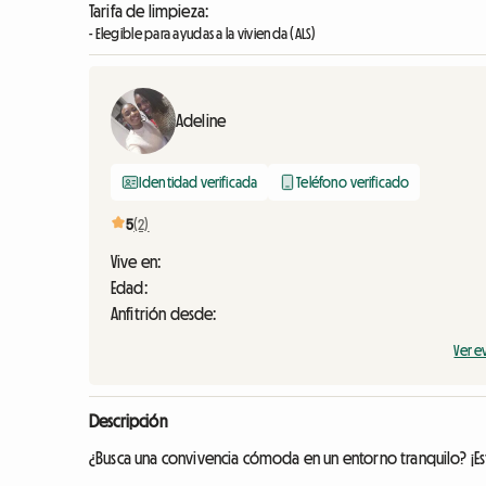
Tarifa de limpieza:
- Elegible para ayudas a la vivienda (ALS)
Adeline
Identidad verificada
Teléfono verificado
5
(2)
Vive en:
Edad:
Anfitrión desde:
Ver e
Descripción
¿Busca una convivencia cómoda en un entorno tranquilo? ¡Est