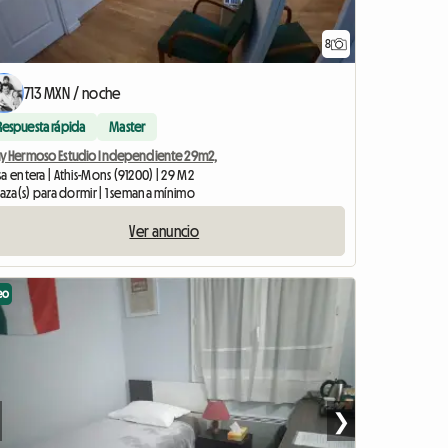
8
713 MXN / noche
Respuesta rápida
Master
y Hermoso Estudio Independiente 29m2,
a entera | Athis-Mons (91200) | 29 M2
laza(s) para dormir | 1 semana mínimo
Ver anuncio
eo
❯