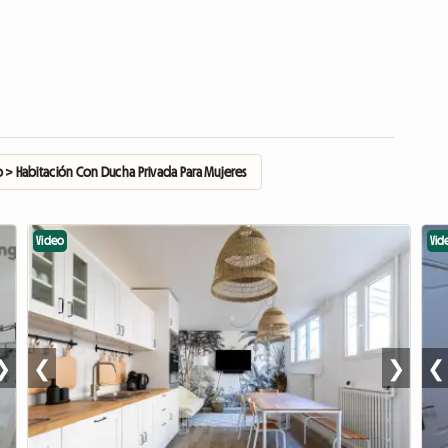
o > Habitación Con Ducha Privada Para Mujeres
Video
Vid
❯
❮
❯
❮