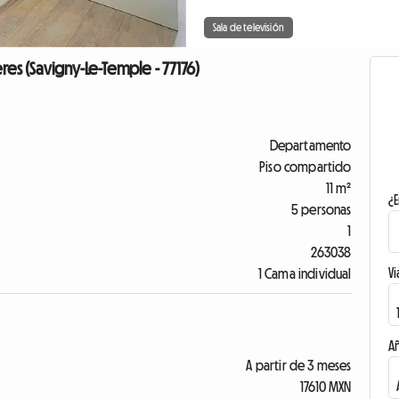
Sala de televisión
res (Savigny-Le-Temple - 77176)
Departamento
Piso compartido
11 m²
¿E
5 personas
1
263038
Vi
1 Cama individual
A
A partir de 3 meses
17610 MXN