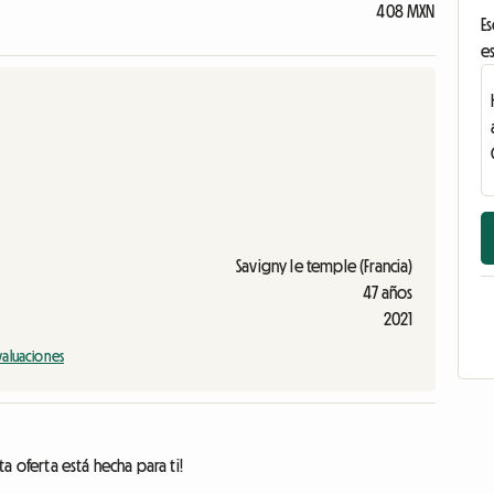
408 MXN
Es
es
Savigny le temple (Francia)
47 años
2021
valuaciones
a oferta está hecha para ti!