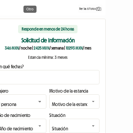
Ver las 6 fotos
Otro
Responde en menos de 24 horas
Solicitud de información
346 MXN
/ noche
|
2425 MXN
/ semana
|
10293 MXN
/ mes
Estancia mínima: 3 meses
n qué fechas?
ajero
Motivo de la estancia
ño de nacimiento
Situación