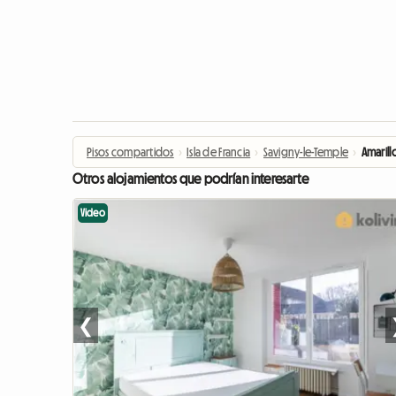
Pisos compartidos
›
Isla de Francia
›
Savigny-le-Temple
›
Amarill
Otros alojamientos que podrían interesarte
Video
❮