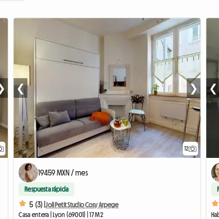
❯
❮
❯
❮
12
19459 MXN / mes
Respuesta rápida
5 (3) |
Joli Petit Studio Cosy Arpege
Casa entera | Lyon (69001) | 17 M2
Hab