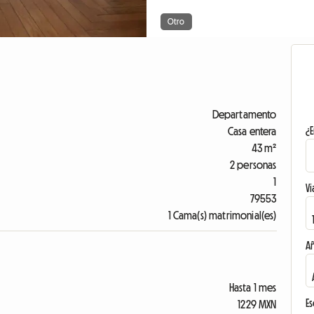
Otro
Departamento
¿E
Casa entera
43 m²
2 personas
1
Vi
79553
1 Cama(s) matrimonial(es)
A
Hasta 1 mes
Es
1229 MXN