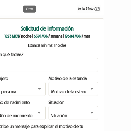
Ver las 5 fotos
Otro
Solicitud de información
1823 MXN
/ noche
|
6391 MXN
/ semana
|
19684 MXN
/ mes
Estancia mínima: 1 noche
n qué fechas?
ajero
Motivo de la estancia
ño de nacimiento
Situación
cribe un mensaje para explicar el motivo de tu