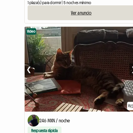
1 plaza(s) para dormir | 5 noches mínimo
Ver anuncio
Video
❮
15
246 MXN / noche
Respuesta rápida