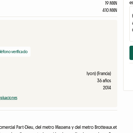
es
19 MXN
410 MXN
léfono verificado
lyon) (Francia)
36 años
2014
valuaciones
comercial Part-Dieu, del metro Massena y del metro Brotteaux.et