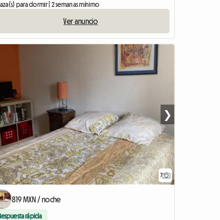
laza(s) para dormir | 2 semanas mínimo
Ver anuncio
❯
7
819 MXN / noche
Respuesta rápida