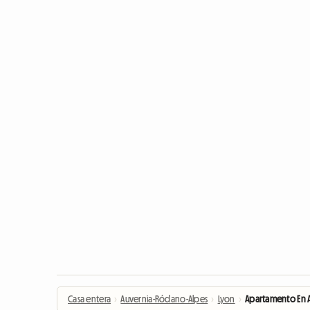
Casa entera
›
Auvernia-Ródano-Alpes
›
Lyon
›
Apartamento En A