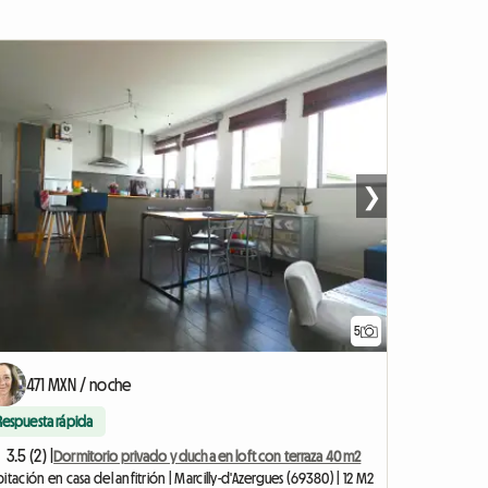
❯
5
471 MXN / noche
Respuesta rápida
3.5 (2) |
Dormitorio privado y ducha en loft con terraza 40 m2
itación en casa del anfitrión | Marcilly-d'Azergues (69380) | 12 M2