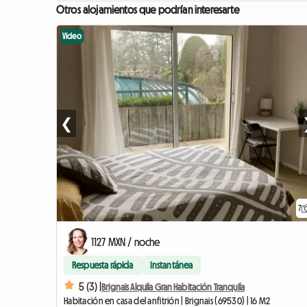
Otros alojamientos que podrían interesarte
Video
❮
7
1127 MXN / noche
Respuesta rápida
Instantánea
5 (3) |
Brignais Alquila Gran Habitación Tranquila
Habitación en casa del anfitrión | Brignais (69530) | 16 M2