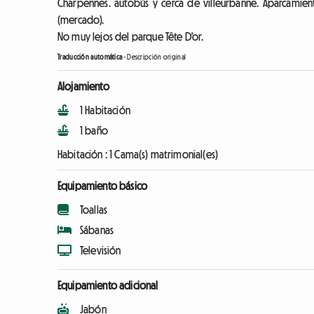
Charpennes. autobús y cerca de villeurbanne. Aparcamien
(mercado).
No muy lejos del parque Tête D'or.
Traducción automática
-
Descripción original
Alojamiento
1 Habitación
1 baño
Habitación :
1 Cama(s) matrimonial(es)
Equipamiento básico
Toallas
Sábanas
Televisión
Equipamiento adicional
Jabón