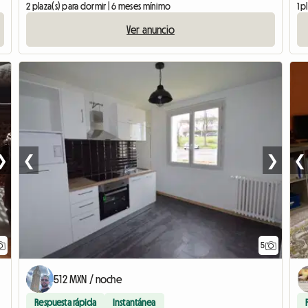
2 plaza(s) para dormir | 6 meses mínimo
1 p
Ver anuncio
❯
❮
❯
❮
5
512 MXN / noche
Respuesta rápida
Instantánea