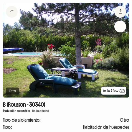
Ver las 3 fotos
Otro
B (Rousson - 30340)
Traducción automática
-
Título original
Tipo de alojamiento:
Otro
Tipo:
Habitación de huéspedes