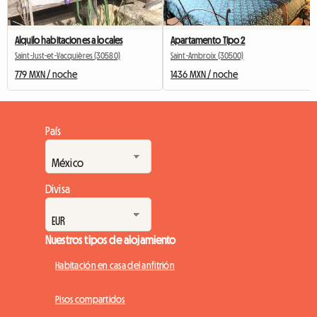
Alquilo habitaciones a locales
Apartamento Tipo 2
Saint-Just-et-Vacquières (30580)
Saint-Ambroix (30500)
779 MXN / noche
1436 MXN / noche
País
Divisa
Nuestros tipos de alojamiento
Habitación en casa del anfitrión
Pisos compartidos