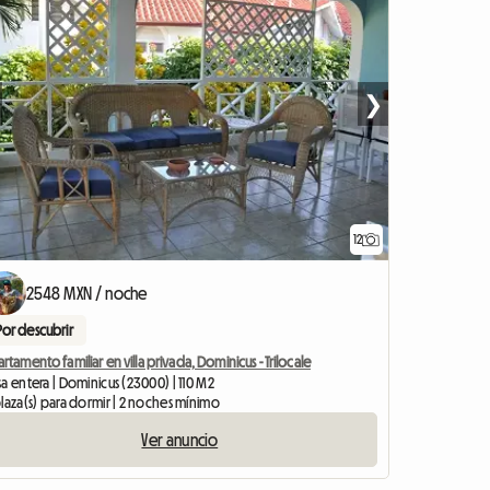
❯
12
2548 MXN / noche
Por descubrir
rtamento familiar en villa privada, Dominicus - Trilocale
a entera | Dominicus (23000) | 110 M2
laza(s) para dormir | 2 noches mínimo
Ver anuncio