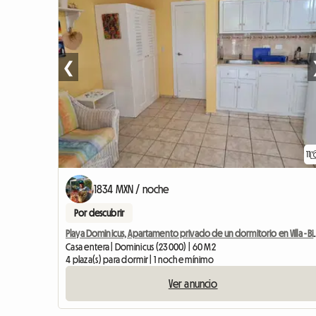
❮
11
1834 MXN / noche
Por descubrir
Playa Dominicus, Apartamento
Casa entera | Dominicus (23000) | 60 M2
4 plaza(s) para dormir | 1 noche mínimo
Ver anuncio