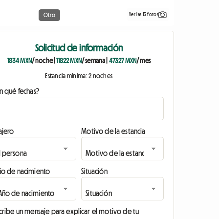
Ver las 13 fotos
Otro
Solicitud de información
1834 MXN
/ noche
|
11822 MXN
/ semana
|
47327 MXN
/ mes
Estancia mínima: 2 noches
n qué fechas?
ajero
Motivo de la estancia
ño de nacimiento
Situación
cribe un mensaje para explicar el motivo de tu