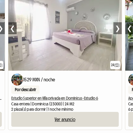
❯
❮
❯
❮
24
1529 MXN / noche
Por descubrir
 privado de un dormitorio en Villa - Bilo 2
Estudio Superior en Villa privada en Dominicus - Estudio 6
Apa
Casa entera | Dominicus (23000) | 24 M2
Cas
2 plaza(s) para dormir | 1 noche mínimo
6 p
Ver anuncio