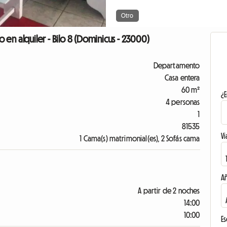
Otro
en alquiler - Bilo 8 (Dominicus - 23000)
Departamento
Casa entera
60 m²
¿E
4 personas
1
81535
Vi
1 Cama(s) matrimonial(es), 2 Sofás cama
A
A partir de 2 noches
14:00
10:00
Es