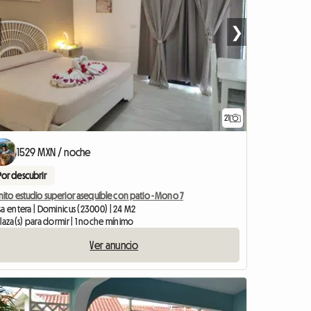
❯
21
1529 MXN / noche
Por descubrir
ito estudio superior asequible con patio - Mono 7
a entera | Dominicus (23000) | 24 M2
laza(s) para dormir | 1 noche mínimo
Ver anuncio