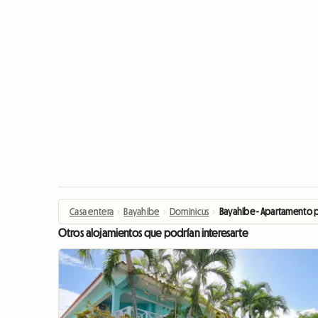
Casa entera
›
Bayahibe
›
Dominicus
›
Bayahibe - Apartamento pr
Otros alojamientos que podrían interesarte