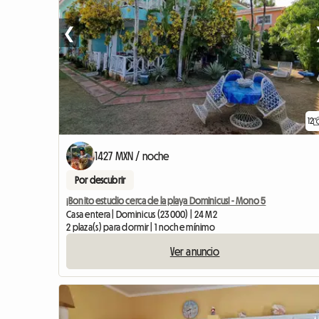
❮
12
1427 MXN / noche
Por descubrir
¡Bonito estudio cerca de la playa Dominicus! - Mono 5
Casa entera | Dominicus (23000) | 24 M2
2 plaza(s) para dormir | 1 noche mínimo
Ver anuncio