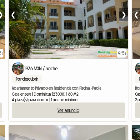
❯
❮
❯
❮
12
1936 MXN / noche
Por descubrir
Apartamento Privado en Residencia con Piscina - Paola
Bon
Casa entera | Dominicus (23000) | 60 M2
Cas
4 plaza(s) para dormir | 1 noche mínimo
2 p
Ver anuncio