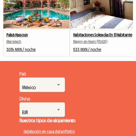
Palais Hassoun
Habitaciones Soleadas En El Habitante
Marrakech
Magny-en-Vexin (95420)
3076 MXN / noche
533 MXN / noche
País
Divisa
Nuestros tipos de alojamiento
Habitación en casa del anfitrión