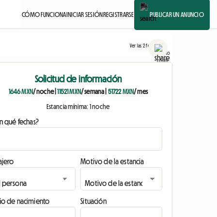
CÓMO FUNCIONA
INICIAR SESIÓN
REGISTRARSE
PUBLICAR UN ANUNCIO
Ver las 2 fotos
Solicitud de información
1646 MXN
/ noche
|
11521 MXN
/ semana
|
51722 MXN
/ mes
Estancia mínima: 1 noche
n qué fechas?
ajero
Motivo de la estancia
ño de nacimiento
Situación