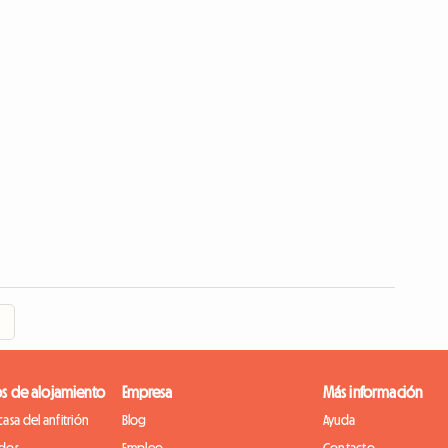
os de alojamiento
Empresa
Más información
asa del anfitrión
Blog
Ayuda