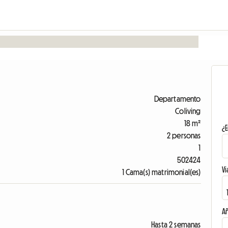
Departamento
Coliving
18 m²
¿E
2 personas
1
502424
Vi
1 Cama(s) matrimonial(es)
A
Hasta 2 semanas