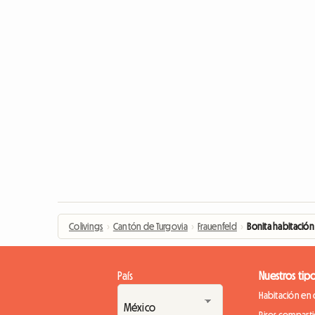
Colivings
›
Cantón de Turgovia
›
Frauenfeld
›
Bonita habitación
País
Nuestros tip
Habitación en c