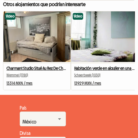
Otros alojamientos que podrían interesarte
Video
Video
Charmant Studio Situé Au Rez De Chaussée
Habitación verde en alquiler en una casa en Bruselas
Wemmel (1780)
Schaerbeek (1030)
13314 MXN / mes
13929 MXN / mes
País
Divisa