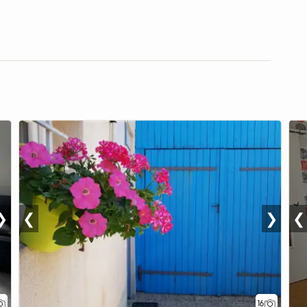
❯
❮
❯
❮
16