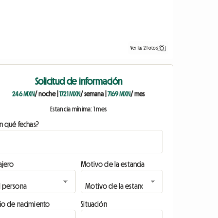
Ver las 2 fotos
Solicitud de información
246 MXN
/ noche
|
1721 MXN
/ semana
|
7169 MXN
/ mes
Estancia mínima: 1 mes
n qué fechas?
ajero
Motivo de la estancia
ño de nacimiento
Situación