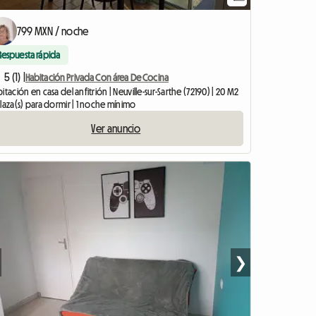
799 MXN / noche
Respuesta rápida
5 (1) |
Habitación Privada Con área De Cocina
itación en casa del anfitrión | Neuville-sur-Sarthe (72190) | 20 M2
laza(s) para dormir | 1 noche mínimo
Ver anuncio
❯