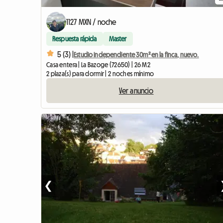
1127 MXN / noche
Respuesta rápida
Master
5 (3) |
Estudio independiente 30m² en la finca, nuevo.
Casa entera | La Bazoge (72650) | 26 M2
2 plaza(s) para dormir | 2 noches mínimo
Ver anuncio
❮