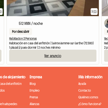
3
512 MXN / noche
Por descubrir
Habitacion 2 Personas
Va
Habitación en casa del anfitrión | Sainte-Jamme-sur-Sarthe (72380)
Hab
1 plaza(s) para dormir | 2 noches mínimo
2 p
Ver anuncio
os de alojamiento
Empresa
Más información
casa del anfitrión
Blog
Ayuda
idos
Empleo
Contacto
Prensa
Quiénes somos
de huéspedes
Alianzas
¿Cómo funciona?