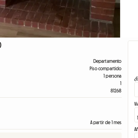
)
Departamento
Piso compartido
1 persona
¿E
1
81268
Vi
A partir de 1 mes
A