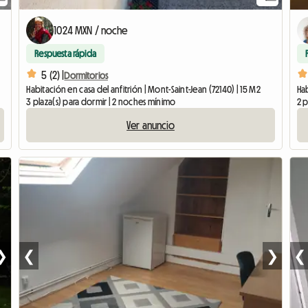
1024 MXN / noche
Respuesta rápida
5 (2) |
Dormitorios
Habitación en casa del anfitrión | Mont-Saint-Jean (72140) | 15 M2
Hab
3 plaza(s) para dormir | 2 noches mínimo
2 p
Ver anuncio
❯
❮
❯
❮