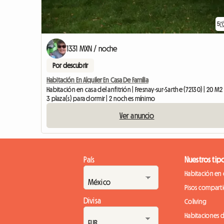
5
1331 MXN / noche
Por descubrir
Habitación En Alquiler En Casa De Familia
Habitación en casa del anfitrión | Fresnay-sur-Sarthe (72130) | 20 M2
3 plaza(s) para dormir | 2 noches mínimo
Ver anuncio
País
Nuestros tip
Habitación en 
Pisos compart
Divisa
Coliving
Habitaciones 