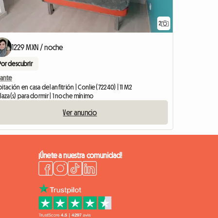
2
1229 MXN / noche
Por descubrir
cante
itación en casa del anfitrión | Conlie (72240) | 11 M2
laza(s) para dormir | 1 noche mínimo
Ver anuncio
¡Únete a nuestra comunidad!