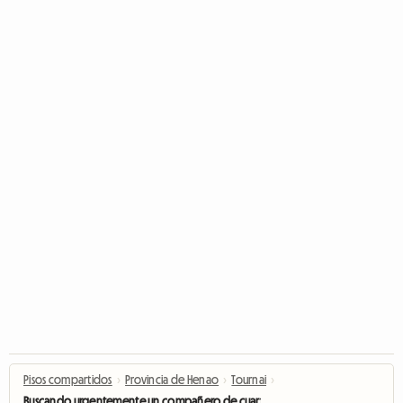
Pisos compartidos
›
Provincia de Henao
›
Tournai
›
Buscando urgentemente un compañero de cuarto