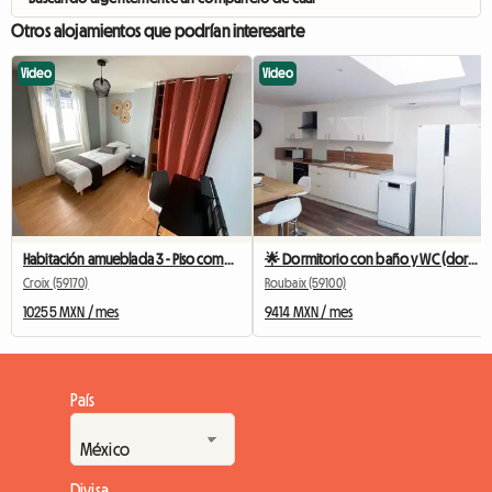
Otros alojamientos que podrían interesarte
Video
Video
Habitación amueblada 3 - Piso compartido de Fresnoy
🌟 Dormitorio con baño y WC (dormitorio 3)🌟
Croix (59170)
Roubaix (59100)
10255 MXN / mes
9414 MXN / mes
País
Divisa