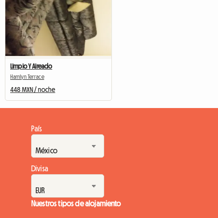
Limpio Y Aireado
Hamlyn Terrace
448 MXN / noche
País
Divisa
Nuestros tipos de alojamiento