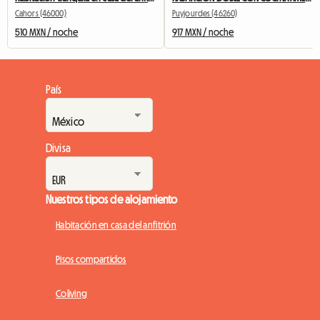
Cahors (46000)
Puyjourdes (46260)
510 MXN / noche
917 MXN / noche
País
Divisa
Nuestros tipos de alojamiento
Habitación en casa del anfitrión
Pisos compartidos
Coliving