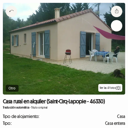
Ver las 4 fotos
Otro
Casa rural en alquiler (Saint-Cirq-Lapopie - 46330)
Traducción automática
-
Título original
Tipo de alojamiento:
Casa
Tipo:
Casa entera