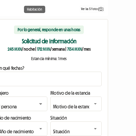
Ver las 5 fotos
Habitación
Por lo general, responde en unas horas
Solicitud de información
245 MXN
/ noche
|
1712 MXN
/ semana
|
7134 MXN
/ mes
Estancia mínima: 1 mes
n qué fechas?
ajero
Motivo de la estancia
ño de nacimiento
Situación