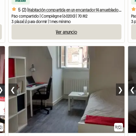
Master
5 (2) |
Habitación compartida en un encantador F4 amueblado para 3
Piso compartido | Compiègne (60200) | 70 M2
Pi
3 plaza(s) para dormir | 1 mes mínimo
3 p
Ver anuncio
❯
❮
❯
❮
11