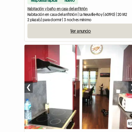
Respuesta rápida
Nuevo
Habitación y baño en casa del anfitrión
Habitación en casa del anfitrión | La Neuville-Roy (60190) | 20 M2
2 plaza(s) para dormir | 3 noches mínimo
Ver anuncio
❮
8