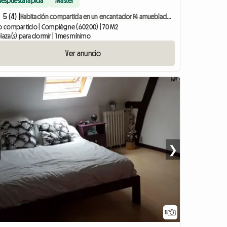
Respuesta rápida
Master
5 (4) |
Habitación compartida en un encantador F4 amueblado para 3
so compartido | Compiègne (60200) | 70 M2
laza(s) para dormir | 1 mes mínimo
Ver anuncio
❯
8