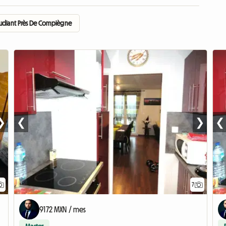
udiant Près De Compiègne
❯
❮
❯
❮
7
9172 MXN / mes