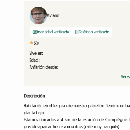
Viviane
Identidad verificada
Teléfono verificado
5
(1)
Vive en:
Edad:
Anfitrión desde:
Ver e
Descripción
Habitación en el 1er piso de nuestro pabellón. Tendrás un ba
planta baja.
Estamos ubicados a 4 km de la estación de Compiègne. Ex
posible aparcar frente a nosotros (calle muy tranquila).