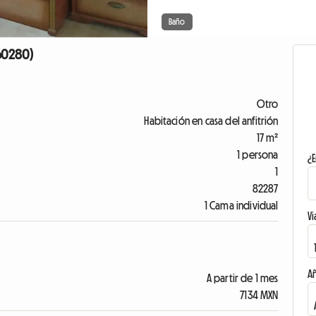
Baño
60280)
Otro
Habitación en casa del anfitrión
17 m²
1 persona
¿E
1
82287
1 Cama individual
Vi
A
A partir de 1 mes
7134 MXN