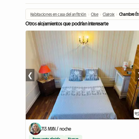
Habitaciones en casa del anfitrión
›
Oise
›
Clairoix
›
Chambre Ét
Otros alojamientos que podrían interesarte
❮
9
713 MXN / noche