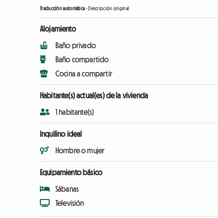
Traducción automática
-
Descripción original
Alojamiento
Baño privado
Baño compartido
Cocina a compartir
Habitante(s) actual(es) de la vivienda
1 habitante(s)
Inquilino ideal
Hombre o mujer
Equipamiento básico
Sábanas
Televisión