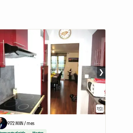
❯
7
9172 MXN / mes