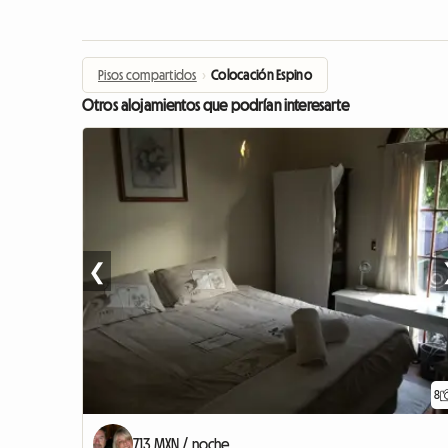
Pisos compartidos
›
Colocación Espino
Otros alojamientos que podrían interesarte
❮
8
713 MXN / noche