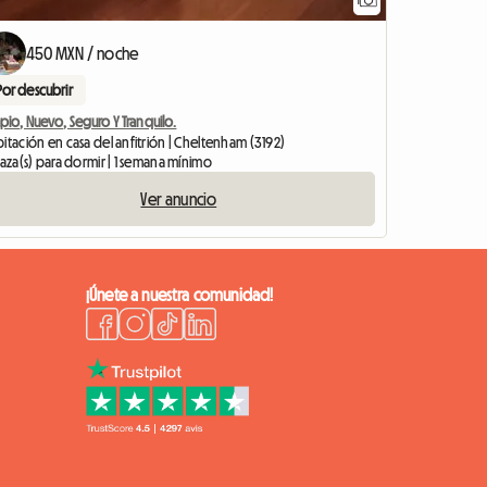
Ver el anunci
450 MXN / noche
Por descubrir
pio, Nuevo, Seguro Y Tranquilo.
itación en casa del anfitrión | Cheltenham (3192)
laza(s) para dormir | 1 semana mínimo
Ver anuncio
¡Únete a nuestra comunidad!