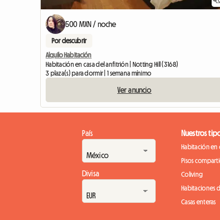
500 MXN / noche
Por descubrir
Alquilo Habitación
Habitación en casa del anfitrión | Notting Hill (3168)
3 plaza(s) para dormir | 1 semana mínimo
Ver anuncio
País
Nuestros tip
Habitación en 
Pisos compart
Divisa
Coliving
Habitaciones 
Casas enteras