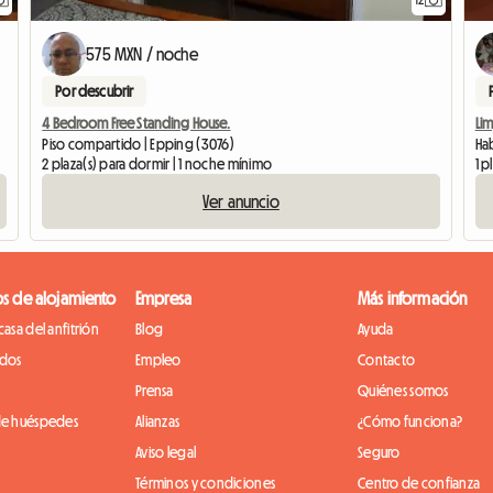
575 MXN / noche
Por descubrir
4 Bedroom Free Standing House.
Lim
Piso compartido | Epping (3076)
Hab
2 plaza(s) para dormir | 1 noche mínimo
1 p
Ver anuncio
os de alojamiento
Empresa
Más información
casa del anfitrión
Blog
Ayuda
idos
Empleo
Contacto
Prensa
Quiénes somos
de huéspedes
Alianzas
¿Cómo funciona?
Aviso legal
Seguro
Términos y condiciones
Centro de confianza