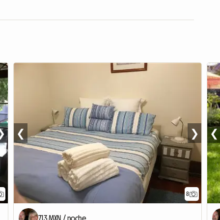
❯
❮
❯
❮
8
713 MXN / noche