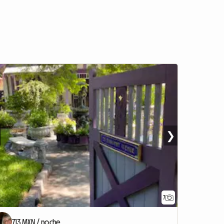
❯
7
713 MXN / noche