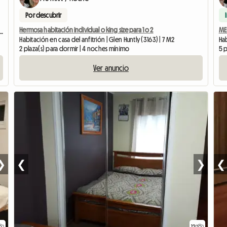
Por descubrir
Hermosa habitación individual o king size para 1 o 2
MEL
 - Gran Desayuno Incluido De Cortesía
Habitación en casa del anfitrión | Glen Huntly (3163) | 7 M2
Hab
2 plaza(s) para dormir | 4 noches mínimo
5 p
Ver anuncio
❯
❮
❯
❮
12