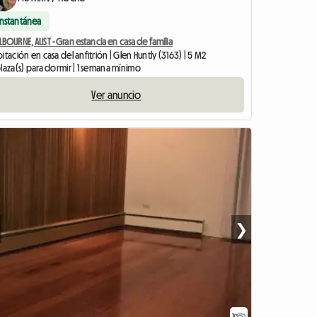
Instantánea
BOURNE, AUST - Gran estancia en casa de familia
itación en casa del anfitrión | Glen Huntly (3163) | 5 M2
laza(s) para dormir | 1 semana mínimo
Ver anuncio
❯
1