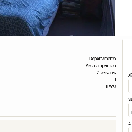
Departamento
Piso compartido
2 personas
¿E
1
117623
Vi
A