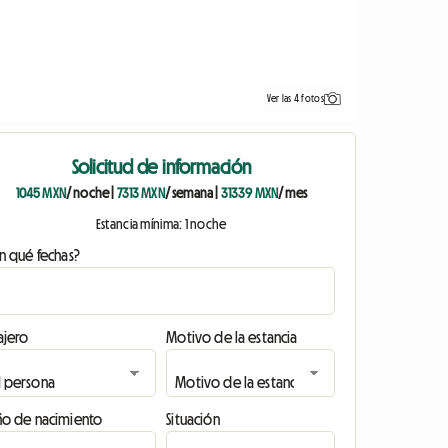
Ver las 4 fotos
Solicitud de información
1045 MXN
/ noche
|
7313 MXN
/ semana
|
31339 MXN
/ mes
Estancia mínima: 1 noche
n qué fechas?
ajero
Motivo de la estancia
ño de nacimiento
Situación