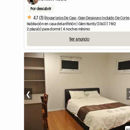
Por descubrir
4.7 (3) |
Hogar Lejos De Casa
Habitación en casa del anfitrión | Glen Huntly (3163) | 7 M2
2 plaza(s) para dormir | 4 noches mínimo
Ver anuncio
❮
4