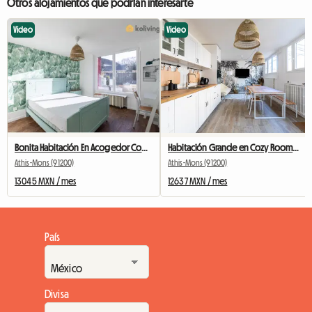
Otros alojamientos que podrían interesarte
Video
Video
Bonita Habitación En Acogedor Compañero De Cuarto # 2
Habitación Grande en Cozy Roommate # 5 Nueva York cerca de Olry
Athis-Mons (91200)
Athis-Mons (91200)
13045 MXN / mes
12637 MXN / mes
País
Divisa