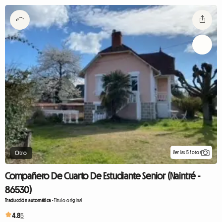
Ver las 5 fotos
Otro
Compañero De Cuarto De Estudiante Senior (Naintré -
86530)
Traducción automática
-
Título original
4.8
5