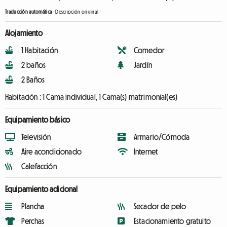
Traducción automática
-
Descripción original
Alojamiento
1 Habitación
Comedor
2 baños
Jardín
2 Baños
Habitación :
1 Cama individual, 1 Cama(s) matrimonial(es)
Equipamiento básico
Televisión
Armario/Cómoda
Aire acondicionado
Internet
Calefacción
Equipamiento adicional
Plancha
Secador de pelo
Perchas
Estacionamiento gratuito