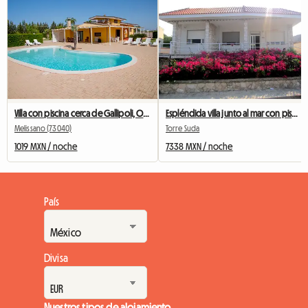
Villa con piscina cerca de Gallipoli, Otranto, Santa M.di Leuca
Espléndida villa junto al mar con piscina
Melissano (73040)
Torre Suda
1019 MXN / noche
7338 MXN / noche
País
Divisa
Nuestros tipos de alojamiento