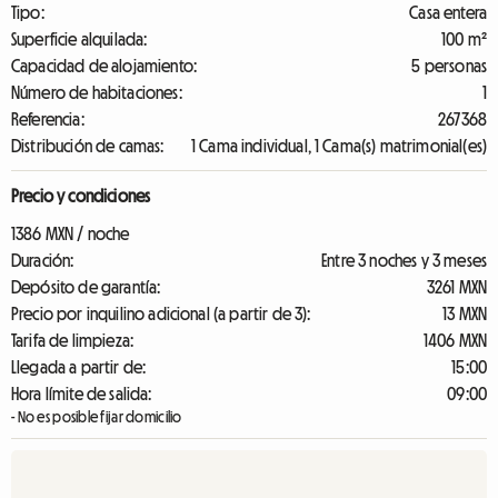
Tipo:
Casa entera
Superficie alquilada:
100 m²
Capacidad de alojamiento:
5 personas
Número de habitaciones:
1
Referencia:
267368
Distribución de camas:
1 Cama individual, 1 Cama(s) matrimonial(es)
Precio y condiciones
1386 MXN / noche
Duración:
Entre 3 noches y 3 meses
Depósito de garantía:
3261 MXN
Precio por inquilino adicional (a partir de 3):
13 MXN
Tarifa de limpieza:
1406 MXN
Llegada a partir de:
15:00
Hora límite de salida:
09:00
- No es posible fijar domicilio