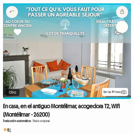
Ver las 19 fotos
Otro
En casa, en el antiguo Montélimar, acogedora T2, Wifi
(Montélimar - 26200)
Traducción automática
-
Título original
5
2