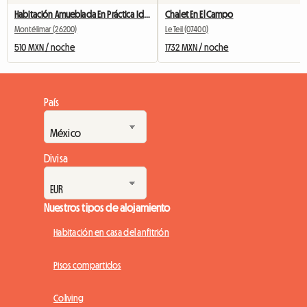
Habitación Amueblada En Práctica Ideal Compañero De Piso, Estudiante
Chalet En El Campo
Montélimar (26200)
Le Teil (07400)
510 MXN / noche
1732 MXN / noche
País
Divisa
Nuestros tipos de alojamiento
Habitación en casa del anfitrión
Pisos compartidos
Coliving