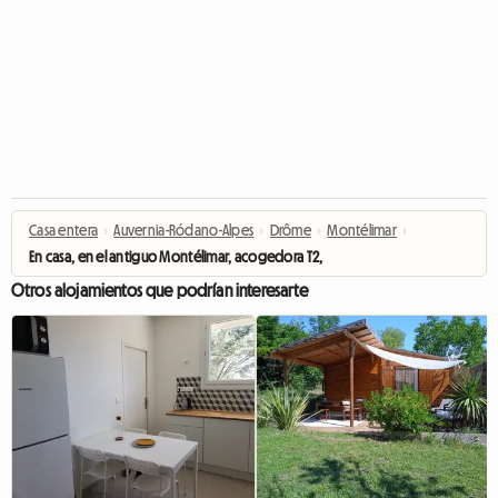
Casa entera
›
Auvernia-Ródano-Alpes
›
Drôme
›
Montélimar
›
En casa, en el antiguo Montélimar, acogedora T2, Wifi
Otros alojamientos que podrían interesarte