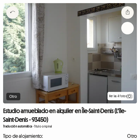
Ver las 4 fotos
Otro
Estudio amueblado en alquiler en Île-Saint-Denis (L'île-
Saint-Denis - 93450)
Traducción automática
-
Título original
Tipo de alojamiento:
Otro