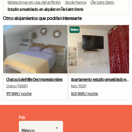
Habitaciones en casa del anfitrión
›
Isla de Francia
›
L'Île-Saint-Denis
›
Estudio amueblado en alquiler en Île-Saint-Denis
Otros alojamientos que podrían interesarte
Video
Chatou Soleil Ville Des Impressionistes
Apartamento estudio amueblado en Bastille para estudiantes, pasantes o viajeros de negocios.
Chatou (78400)
Paris (75011)
917 MXN / noche
1631 MXN / noche
País