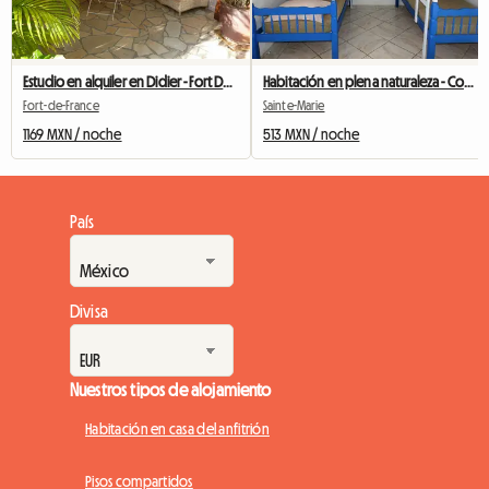
Estudio en alquiler en Didier - Fort De France
Habitación en plena naturaleza - Convivencia eco-responsable
Fort-de-France
Sainte-Marie
1169 MXN / noche
513 MXN / noche
País
Divisa
Nuestros tipos de alojamiento
Habitación en casa del anfitrión
Pisos compartidos