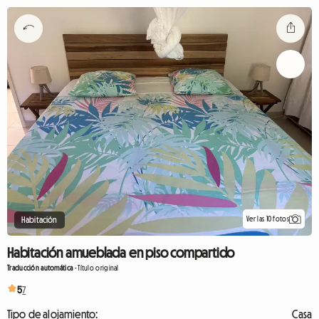
Ver las 10 fotos
Habitación
Habitación amueblada en piso compartido
Traducción automática
-
Título original
5
7
Tipo de alojamiento:
Casa